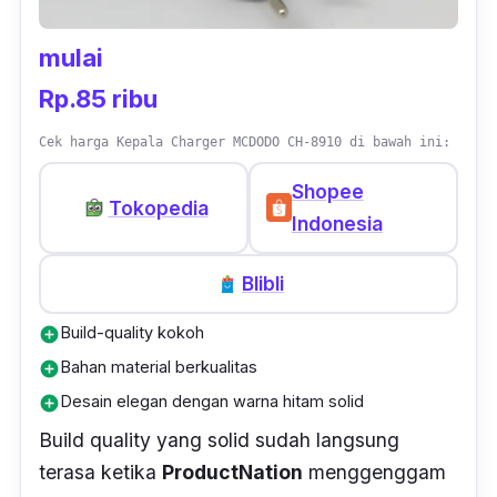
hangat biasa.
mulai
Secara desain juga nampak elegan dan
mewah dengan balutan warna hitam diseluruh
Rp.85 ribu
bagian bodinya. Pada bagian
input
arus listrik,
Cek harga Kepala Charger MCDODO CH-8910 di bawah ini:
Baseus sengaja mendesainnya dengan
desain yang miring melintang, sehingga dapat
Shopee
Tokopedia
dengan mudah masuk ke segala jenis stop
Indonesia
kontak atau colokkan listrik.
Blibli
Bodinya solid, terasa ketika diketuk
Build-quality kokoh
add_circle
menggunakan tangan. Bobotnya juga tidak
Bahan material berkualitas
add_circle
terlalu berat dan dimensinya pun relatif kecil,
Desain elegan dengan warna hitam solid
sehingga mudah dibawa bepergian atau
add_circle
disimpan di tempat penyimpanan. Dalam
Build quality
yang solid sudah langsung
paket pembeliannya, kamu akan sekaligus
terasa ketika
ProductNation
menggenggam