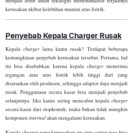
menjadi lebih aman sekaligus meminimalisir terjadinya
kerusakan akibat kelebihan muatan arus listrik.
Penyebab Kepala
Charger
Rusak
charger
Kepala
lama kamu rusak? Terdapat beberapa
kemungkinan penyebab kerusakan tersebut. Pertama, hal
charger
itu bisa disebabkan karena kepala
menerima
tegangan atau arus listrik lebih tinggi dari yang
disarankan oleh produsen, sehingga adaptor daya menjadi
rusak.
Penggunaan secara kasar bisa menjadi penyebab
charger
selanjutnya. Jika kamu sering mencabut kepala
secara kasar dari stopkontak, maka bukan tidak mungkin
internal
komponen
akan mengalami kerusakan.
charger
Kepala
yang kemasukan air atau cairan juga bisa