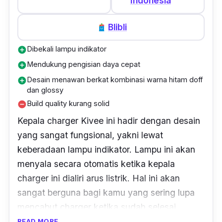
Indonesia
memiliki kapasitas baterai 5.000mAh.
Blibli
Sebelum diisi dayanya, kapasitas baterai HP
Xiaomi ini ada di persentase 11%. Untuk
Dibekali lampu indikator
add_circle
mencapai persentase 100%, kepala
charger
Mendukung pengisian daya cepat
add_circle
ini memerlukan waktu selama 2.5 jam.
Desain menawan berkat kombinasi warna hitam doff
add_circle
dan glossy
Harganya yang murah di angka Rp 20 ribuan
Build quality kurang solid
remove_circle
membuat produk yang satu ini sangat pas
Kepala
charger
Kivee ini hadir dengan desain
bagi kamu yang sedang mencari kepala
yang sangat fungsional, yakni lewat
charger
berkualitas dengan desain menawan
keberadaan lampu indikator. Lampu ini akan
dan harga yang terjangkau. Hemat, praktis,
menyala secara otomatis ketika kepala
namun tetap berkualitas!
charger
ini dialiri arus listrik. Hal ini akan
sangat berguna bagi kamu yang sering lupa
mencabut
charger
ketika sudah selesai
mengisi daya.
READ MORE