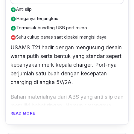
kepala
charger
KIVEE ini.
Anti slip
add_circle
Harganya terjangkau
add_circle
Build quality
-nya terasa kurang meyakinkan.
Termasuk bundling USB port micro
add_circle
Hal tersebut
ProductNation
buktikan sendiri
Suhu cukup panas saat dipakai mengisi daya
remove_circle
dengan cara mengetuknya menggunakan jari
USAMS T21 hadir dengan mengusung desain
tangan dan terdengar suara kopong dan
warna putih serta bentuk yang standar seperti
kurang solid.
kebanyakan
merk
kepala
charger
.
Port
-nya
berjumlah satu buah dengan kecepatan
charging
di angka 5V/2A.
Bahan materialnya dari ABS yang anti slip dan
memiliki bobot ringan. Namun sayangnya,
READ MORE
kepala
charger
USAMS ini cenderung
memiliki
build quality
yang kurang solid. Hal
tersebut dibuktikan ketika
ProductNation