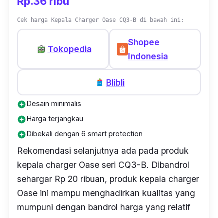
Rp.36 ribu
ini mampu mengisi daya baterai
smartphone
Cek harga Kepala Charger Oase CQ3-B di bawah ini:
Mi 10T Pro 5G yang awalnya ada di
persentase 12% ke 100% selama 2 jam lebih 5
Shopee
Tokopedia
menit.
Indonesia
Bandrol harganya ada di kisaran Rp 30
Blibli
ribuan. Dalam paket pembeliannya, kamu
akan sekaligus mendapatkan kabel
micro
Desain minimalis
add_circle
yang bisa dipakai untuk mengisi daya
Harga terjangkau
add_circle
smartphone
atau
gadget
dengan
port
micro.
Dibekali dengan 6 smart protection
add_circle
Rekomendasi selanjutnya ada pada produk
Terlepas dari segala kekurangannya, USAMS
kepala
charger
Oase seri CQ3-B. Dibandrol
T21 juga dibekali dengan beragam
sehargar Rp 20 ribuan, produk kepala
charger
keunggulan, seperti bobot ringan dan
Oase ini mampu menghadirkan kualitas yang
kecepatan
charging
yang relatif cepat
mumpuni dengan bandrol harga yang relatif
dibandingkan
merk
lain dengan
output