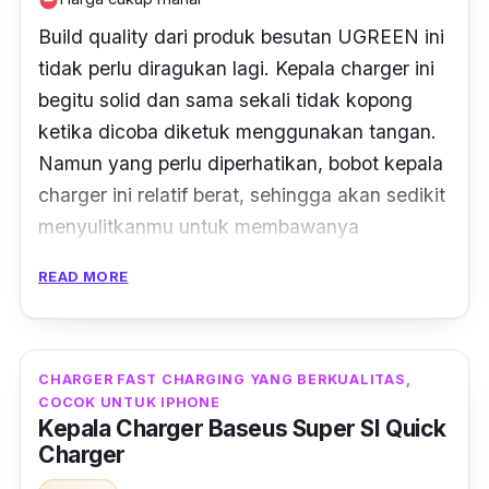
remove_circle
bagian dalam yang solid ketika dicoba
diketuk menggunakan tangan. Materialnya
Build quality
dari produk besutan UGREEN ini
sendiri terbuat dari polikarbonat (PC)
tidak perlu diragukan lagi. Kepala
charger
ini
berkualitas yang tidak panas ketika dipakai
begitu solid dan sama sekali tidak kopong
mengisi daya.
ketika dicoba diketuk menggunakan tangan.
Namun yang perlu diperhatikan, bobot kepala
charger
ini relatif berat, sehingga akan sedikit
menyulitkanmu untuk membawanya
bepergian.
READ MORE
Kompatibilitasnya juga sangat beragam,
terlebih dengan adanya empat
port
yang
terdiri dari tiga
port
USB
Type-C
dan satu port
CHARGER FAST CHARGING YANG BERKUALITAS,
COCOK UNTUK IPHONE
USB
Type-A
. Untuk kecepatan
charging
-nya
Kepala Charger Baseus Super SI Quick
sendiri bervariasi.
Port
USB
Type-C
1 dan 2
Charger
bisa mencapai
output
maksimal 100 watt.