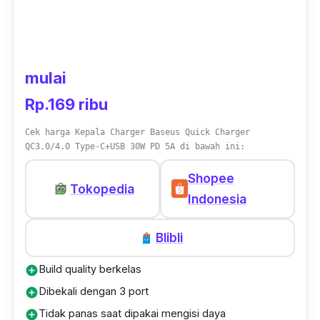
mulai
Rp.169 ribu
Cek harga Kepala Charger Baseus Quick Charger
QC3.0/4.0 Type-C+USB 30W PD 5A di bawah ini:
Shopee
Tokopedia
Indonesia
Blibli
Build quality berkelas
add_circle
Dibekali dengan 3 port
add_circle
Tidak panas saat dipakai mengisi daya
add_circle