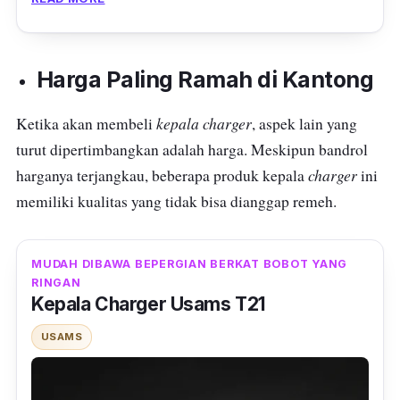
Meskipun terdengar sepele, dicabutnya
kepala
charger
ketika sudah selesai dipakai
Harga Paling Ramah di Kantong
mengisi daya sangat penting untuk menjaga
keawetannya. Selain itu, hal ini juga
kepala charger
Ketika akan membeli
, aspek lain yang
mengurangi resiko terjadinya konsleting listrik
turut dipertimbangkan adalah harga. Meskipun bandrol
yang bisa berakibat fatal.
charger
harganya terjangkau, beberapa produk kepala
ini
memiliki kualitas yang tidak bisa dianggap remeh.
Masih terkait desain, kepala
charger
ini juga
nampak elegan dengan kombinasi warna
MUDAH DIBAWA BEPERGIAN BERKAT BOBOT YANG
hitam
doff
dan
glossy
di bodinya. Tambahan
RINGAN
aksen garis vertikal di beberapa sisi-sisinya
Kepala Charger Usams T21
semakin mempercantik tampilan kepala
USAMS
charger
HP ini.
Kivee menyematkan satu buah
port
USB