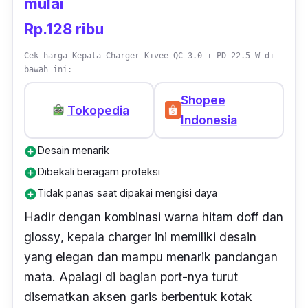
mulai
normal, sehingga sama sekali tidak
berbahaya.
Rp.128 ribu
Cek harga Kepala Charger Kivee QC 3.0 + PD 22.5 W di
bawah ini:
Shopee
Tokopedia
Indonesia
Desain menarik
add_circle
Dibekali beragam proteksi
add_circle
Tidak panas saat dipakai mengisi daya
add_circle
Hadir dengan kombinasi warna hitam
doff
dan
glossy
, kepala
charger
ini memiliki desain
yang elegan dan mampu menarik pandangan
mata. Apalagi di bagian
port
-nya turut
disematkan aksen garis berbentuk kotak