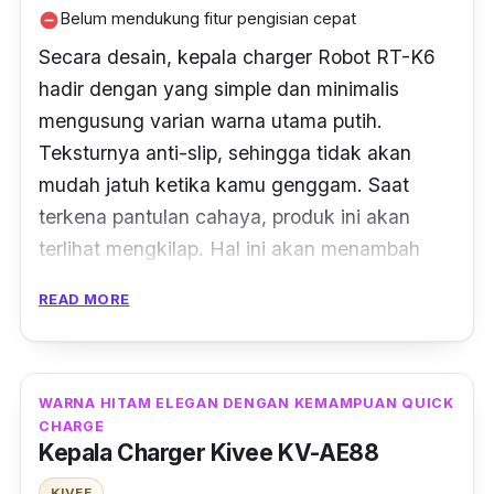
memiliki
build quality
yang tidak kalah
Belum mendukung fitur pengisian cepat
remove_circle
bagusnya dibandingkan dengan merek-merek
Secara desain, kepala
charger
Robot RT-K6
lain. Bagian dalamnya terasa solid dan tidak
hadir dengan yang simple dan minimalis
kopong ketika dicoba diketuk menggunakan
mengusung varian warna utama putih.
tangan. Durabilitasnya pun juga cukup bagus
Teksturnya anti-slip, sehingga tidak akan
saat dicoba dibanting ke lantai.
mudah jatuh ketika kamu genggam. Saat
terkena pantulan cahaya, produk ini akan
terlihat mengkilap. Hal ini akan menambah
kesan elegan dari tampilan kepala
charger
READ MORE
Robot ini.
Bahan materialnya dari
shell
ABS yang kokoh.
Durabilitasnya sangat bagus, tidak langsung
WARNA HITAM ELEGAN DENGAN KEMAMPUAN QUICK
CHARGE
rusak atau mengalami masalah ketika
Kepala Charger Kivee KV-AE88
dilakukan pengujian berupa dibanting ke
KIVEE