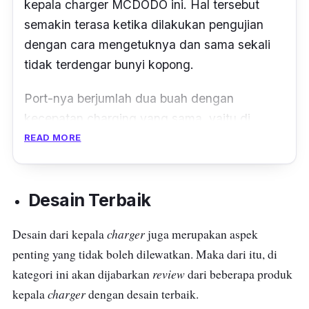
mendapatkan kartu garansi yang berlaku
kepala
charger
MCDODO ini. Hal tersebut
selama 12 bulan.
semakin terasa ketika dilakukan pengujian
dengan cara mengetuknya dan sama sekali
tidak terdengar bunyi kopong.
Port
-nya berjumlah dua buah dengan
kecepatan
charging
yang sama, yaitu di
angka 18 watt. Kepala
charger
ini juga sudah
READ MORE
mendukung fitur-fitur pengisian cepat seperti
fast
charging
, VOOC,
quick charge
3.0, dan
Desain Terbaik
lain sebagainya.
Sama seperti produk lainnya,
ProductNation
charger
Desain dari kepala
juga merupakan aspek
juga turut melakukan pengujian kecepatan
penting yang tidak boleh dilewatkan. Maka dari itu, di
charging
. Pengujian dilakukan terhadap
review
kategori ini akan dijabarkan
dari beberapa produk
ponsel Xiaomi Mi 10T Pro 5G yang memiliki
charger
kepala
dengan desain terbaik.