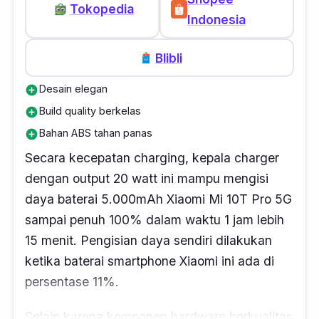
powerbank
ini sudah penuh 100%. Kecepatan
Tokopedia
Indonesia
ini jauh lebih cepat dibandingkan dengan
beberapa
merk
kepala
charger
yang sering
Blibli
dipakai untuk mengisi daya
powerbank
ini.
Desain elegan
add_circle
Selain itu, suhu kepala
charger
ini juga sama
Build quality berkelas
add_circle
sekali tidak panas, baik saat dipakai mengisi
Bahan ABS tahan panas
add_circle
daya atau setelah proses pengisian daya
Secara kecepatan
charging
, kepala
charger
selesai. Hal ini merupakan andil dari beberapa
dengan
output
20 watt ini mampu mengisi
proteksi yang disematkan oleh UGREEN di
daya baterai 5.000mAh Xiaomi Mi 10T Pro 5G
produk besutannya ini, seperti
over heat
sampai penuh 100% dalam waktu 1 jam lebih
protection, over voltage protection, short
15 menit. Pengisian daya sendiri dilakukan
circuit protection,
dan
e
lectrostatic protection
.
ketika baterai
smartphone
Xiaomi ini ada di
persentase 11%.
Selain karena komponen
hardware
berkualitas