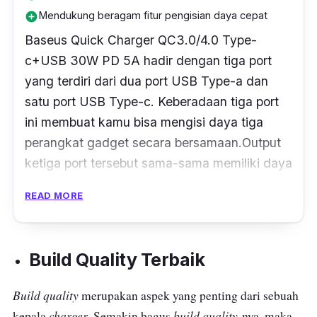
Mendukung beragam fitur pengisian daya cepat
add_circle
Baseus Quick
Charger
QC3.0/4.0
Type-
c
+USB 30W PD 5A hadir dengan tiga
port
yang terdiri dari dua
port
USB
Type-a
dan
satu
port
USB
Type-c
. Keberadaan tiga
port
ini membuat kamu bisa mengisi daya tiga
perangkat gadget secara bersamaan.
Output
ketiga
port
tersebut sama-sama memiliki daya
maksimal sebesar 30 watt.
READ MORE
Ketika dilakukan pengujian,
port
USB
Type-a
kepala
charger
ini mampu mengisi penuh
Build Quality
Terbaik
baterai ponsel Mi 10T Pro 5G yang memiliki
kapasitas baterai 5.000mAh selama kurang
Build quality
merupakan aspek yang penting dari sebuah
lebih 1 jam 9 menit. Pengisian daya dilakukan
charger
build quality
kepala
. Semakin bagus
-nya, maka