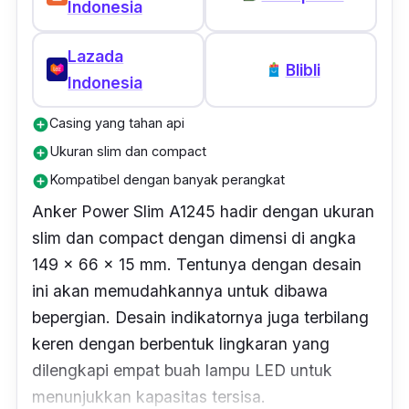
Indonesia
Lazada
Blibli
Indonesia
Casing yang tahan api
add_circle
Ukuran slim dan compact
add_circle
Kompatibel dengan banyak perangkat
add_circle
Anker Power Slim A1245 hadir dengan ukuran
slim
dan
compact
dengan dimensi di angka
149 x 66 x 15 mm. Tentunya dengan desain
ini akan memudahkannya untuk dibawa
bepergian. Desain indikatornya juga terbilang
keren dengan berbentuk lingkaran yang
dilengkapi empat buah lampu LED untuk
menunjukkan kapasitas tersisa.