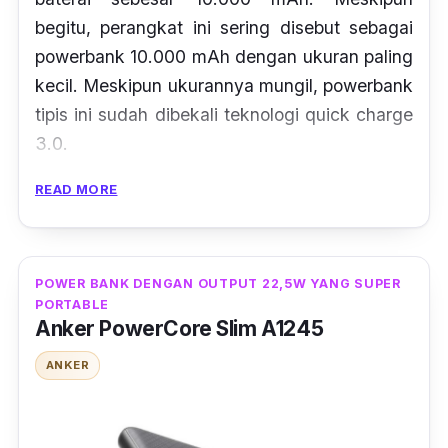
begitu, perangkat ini sering disebut sebagai
powerbank
10.000 mAh dengan ukuran paling
kecil. Meskipun ukurannya mungil,
powerbank
tipis ini sudah dibekali teknologi
quick charge
3.0.
READ MORE
Baterai
powerbank
ini sendiri
menggunakan
high density
Li-
Polymer
yang
awet dan ringan. Produk ini juga dibekali
dengan
dual port
yang memungkinkan kamu
POWER BANK DENGAN OUTPUT 22,5W YANG SUPER
PORTABLE
untuk mengisi daya dua gawai secara
Anker PowerCore Slim A1245
bersamaan dengan daya yang stabil. Selain
itu, perangkat ini juga memiliki
smart charging
ANKER
yang secara otomatis akan menyesuaikan
kekuatan daya yang paling tepat.