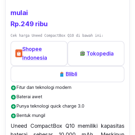
mulai
Rp.249 ribu
Cek harga Uneed CompactBox Q10 di bawah ini:
Shopee
Tokopedia
Indonesia
Blibli
Fitur dan teknologi modern
add_circle
Baterai awet
add_circle
Punya teknologi quick charge 3.0
add_circle
Bentuk mungil
add_circle
Uneed CompactBox Q10 memiliki kapasitas
baterai sebesar 10.000 mAh. Meskipun