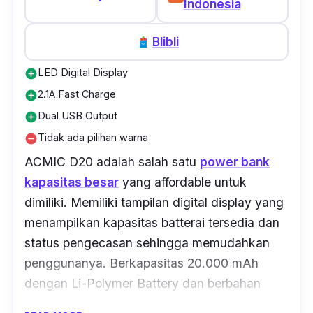
Indonesia
Blibli
LED Digital Display
add_circle
2.1A Fast Charge
add_circle
Dual USB Output
add_circle
Tidak ada pilihan warna
remove_circle
ACMIC D20 adalah salah satu
power bank
kapasitas besar
yang affordable untuk
dimiliki. Memiliki tampilan digital display yang
menampilkan kapasitas batterai tersedia dan
status pengecasan sehingga memudahkan
penggunanya. Berkapasitas 20.000 mAh
dengan Li-Polymer Battery dan berbahan
ABS
dan PVC case yang tangguh dan tahan