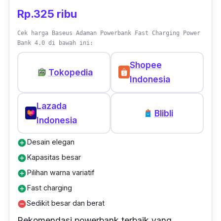
Rp.325 ribu
Cek harga Baseus Adaman Powerbank Fast Charging Power
Bank 4.0 di bawah ini:
Shopee
Tokopedia
Indonesia
Lazada
Blibli
Indonesia
Desain elegan
add_circle
Kapasitas besar
add_circle
Pilihan warna variatif
add_circle
Fast charging
add_circle
Sedikit besar dan berat
remove_circle
Rekomendasi powerbank terbaik yang