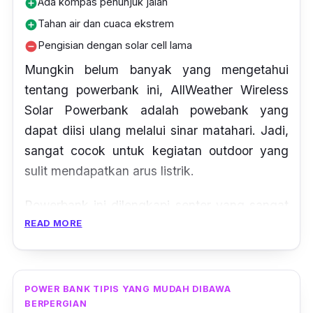
Ada kompas penunjuk jalan
add_circle
Tahan air dan cuaca ekstrem
add_circle
Pengisian dengan solar cell lama
remove_circle
Mungkin belum banyak yang mengetahui
tentang powerbank ini, AllWeather Wireless
Solar Powerbank adalah powebank yang
dapat diisi ulang melalui sinar matahari. Jadi,
sangat cocok untuk kegiatan outdoor yang
sulit mendapatkan arus listrik.
Powerbank ini dilengkapi senter yang sangat
READ MORE
terang, yang dapat digunakan sebagai
penerangan. Untuk solar paner powerbank ini
memiliki magnet system yang dapat dilepas
pasang sehingga dapat disesuaikan dengan
POWER BANK TIPIS YANG MUDAH DIBAWA
BERPERGIAN
kebutuhan. Kerennya lagi, terdapat fitur Qi