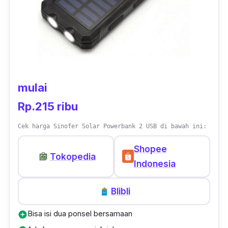
pengalaman pengisian baterai cepat untuk
pemakaian lama. Misalnya 10 menit diisi untuk
penggunaan 2 jam.
mulai
Rp.215 ribu
Cek harga Sinofer Solar Powerbank 2 USB di bawah ini:
Shopee
Tokopedia
Indonesia
Blibli
Bisa isi dua ponsel bersamaan
add_circle