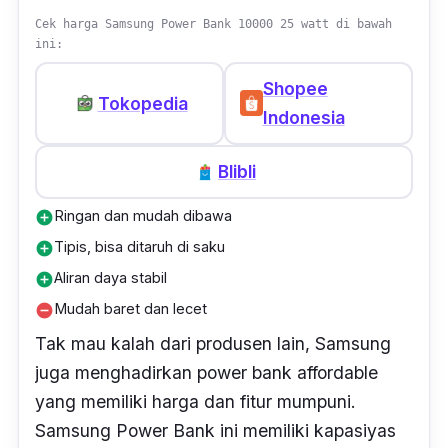
Cek harga Samsung Power Bank 10000 25 watt di bawah
ini:
Shopee
Tokopedia
Indonesia
Blibli
Ringan dan mudah dibawa
add_circle
Tipis, bisa ditaruh di saku
add_circle
Aliran daya stabil
add_circle
Mudah baret dan lecet
remove_circle
Tak mau kalah dari produsen lain, Samsung
juga menghadirkan power bank affordable
yang memiliki harga dan fitur mumpuni.
Samsung Power Bank ini memiliki kapasiyas