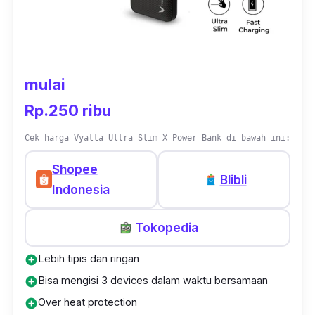
mulai
Rp.250 ribu
Cek harga Vyatta Ultra Slim X Power Bank di bawah ini:
Shopee
Blibli
Indonesia
Tokopedia
Lebih tipis dan ringan
add_circle
Bisa mengisi 3 devices dalam waktu bersamaan
add_circle
Over heat protection
add_circle