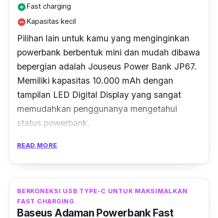
Fast charging
add_circle
Kapasitas kecil
remove_circle
Pilihan lain untuk kamu yang menginginkan
powerbank berbentuk mini dan mudah dibawa
bepergian adalah Jouseus Power Bank JP67.
Memiliki kapasitas 10.000 mAh dengan
tampilan LED Digital Display yang sangat
memudahkan penggunanya mengetahui
status powerbank.
READ MORE
Terdapat beberapa interface pada bagian
samping yaitu USB 1, USB 2, micro input dan
Type C input untuk pengisian batterai
perangkat gadget kamu. Power bank ini hadir
BERKONEKSI USB TYPE-C UNTUK MAKSIMALKAN
FAST CHARGING
dengan dimensi yang tipis dan ringan,
Baseus Adaman Powerbank Fast
sehingga mudah untuk kamu bawa kemana