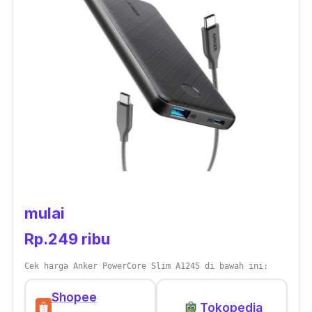
Uneed CompactBox Q10 turut dibekali
teknologi
Fast Re-charge
. Dengan teknologi
tersebut, proses pengisian daya baterai
powerbank
ini akan menjadi lebih cepat. Tidak
ketinggalan perangkat ini memiliki LED
indicator untuk mengetahui kapasitas baterai
yang tersisa.
mulai
Rp.249 ribu
Cek harga Anker PowerCore Slim A1245 di bawah ini:
Shopee
Tokopedia