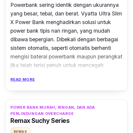
Powerbank sering identik dengan ukurannya
yang besar, tebal, dan berat. Vyatta Ultra Slim
X Power Bank menghadirkan solusi untuk
power bank tipis nan ringan, yang mudah
dibawa bepergian. Dibekali dengan berbagai
sistem otomatis, seperti otomatis berhenti
mengisi baterai powerbank maupun perangkat
jika telah terisi penuh untuk mencegah
pengisian berlebih.
READ MORE
Kemudian juga secara otomatis memutuskan
pengisian baterai perangkat jika terjadi
hubungan arus pendek atau korsleting.
POWER BANK MURAH, RINGAN, DAN ADA
Kelebihan lainnya adalah pengisian sekaligus
PERLINDUNGAN OVERCHARGE
Remax Suchy Series
2
device
dalam waktu bersamaan, sehingga
menghemat waktu kamu.
REMAX