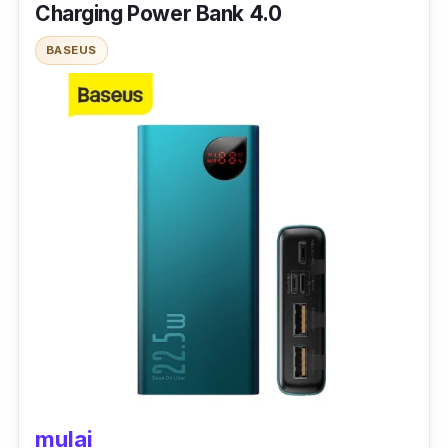
Charging Power Bank 4.0
saja.
BASEUS
Kapasitasnya yang berkisar rata-rata dapat
kamu gunakan untuk isi daya
gadget
tanpa
perlu khawatir akan kehabisan daya. Desain
dari
power
bank
ini memberikan kesan modis
dan berkelas saat berdampingan dengan
gadget kamu.
mulai