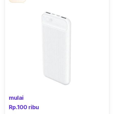
Power bank ini mempunyai bodi dan lapisan
pelindung yang sangat kokoh dan elegan.
Beratnya hanya berkisar 200 gram, sehingga
power bank ini ringan untuk dibawa
kemanapun kamu berpergian. USB Charger
yang tersedia di dalamnya siap memudahkan
untuk pengisian ulang baterai
gadget
.
mulai
Rp.100 ribu