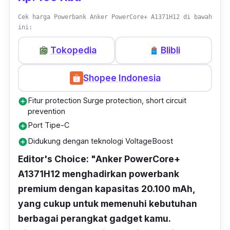
Cek harga Powerbank Anker PowerCore+ A1371H12 di bawah
ini:
Tokopedia
Blibli
Shopee Indonesia
Fitur protection Surge protection, short circuit
add_circle
prevention
Port Tipe-C
add_circle
Didukung dengan teknologi VoltageBoost
add_circle
Editor's Choice: "Anker PowerCore+
A1371H12 menghadirkan powerbank
premium dengan kapasitas 20.100 mAh,
yang cukup untuk memenuhi kebutuhan
berbagai perangkat gadget kamu.