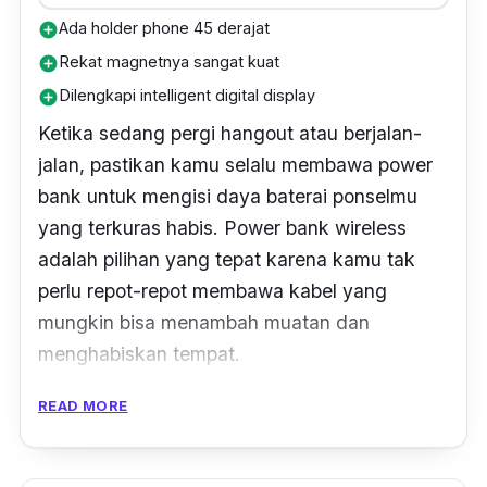
Ada holder phone 45 derajat
add_circle
Rekat magnetnya sangat kuat
add_circle
Dilengkapi intelligent digital display
add_circle
Ketika sedang pergi
hangout
atau berjalan-
jalan, pastikan kamu selalu membawa
power
bank
untuk mengisi daya baterai ponselmu
yang terkuras habis.
Power bank wireless
adalah pilihan yang tepat karena kamu tak
perlu repot-repot membawa kabel yang
mungkin bisa menambah muatan dan
menghabiskan tempat.
Nah, jika membicarakan
power bank wireless
,
READ MORE
tak akan lengkap tanpa memasukkan produk
dari YESIDO ini ke dalam daftar. Mengusung