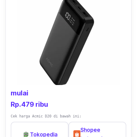
berkat adanya kabel data type-c yang
kompatibel dengan perangkat modern.
Bobotnya ringan dan nyaman dibawa meski
memiliki ketebalan yang terasa mengganjal di
kantong celana.
mulai
Rp.479 ribu
Cek harga Acmic D20 di bawah ini:
Shopee
Tokopedia