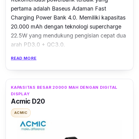
pertama adalah Baseus Adaman Fast
Charging Power Bank 4.0. Memiliki kapasitas
20.000 mAh dengan teknologi supercharge
22.5W yang mendukung pengisian cepat dua
arah PD3.0 + QC3.0.
READ MORE
Serta kompetibel dengan beberapa device,
seperti QC3.0, PD3.0, FCP, AFC, iP, Mi,
Huawei, Samsung, dan handphone lainnya.
Dibekali juga dengan jaminan keamanan,
KAPASITAS BESAR 20000 MAH DENGAN DIGITAL
DISPLAY
dimana arus keluaran cocok secara otomatis
Acmic D20
sehingga perangkat yang terisi daya tidak
ACMIC
akan menjadi panas bahkan untuk pengisian
yang lama.
Kompabilitas yang banyak tersebut juga