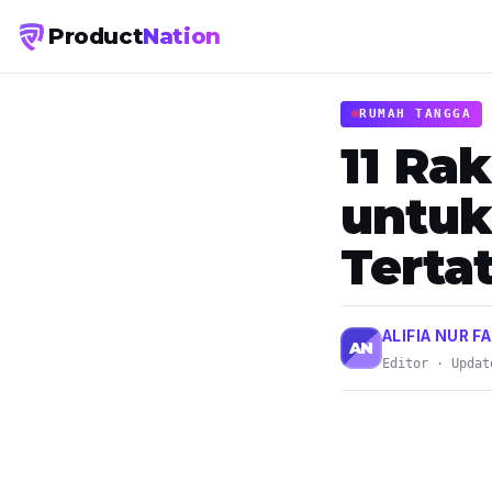
Product
Nation
RUMAH TANGGA
11 Rak
untuk
Terta
ALIFIA NUR FA
AN
Editor · Updat