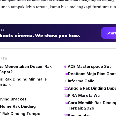
rumah tampak lebih tertata, kamu bisa melengkapi furniture 
TIC
Star
shoots cinema. We show you how.
ENTS
ps Menentukan Desain Rak
ACE Masterspace Set
Tepat?
Dections Meja Rias Gan
i Rak Dinding Minimalis
Informa Galio
erbaik
Angola Rak Dinding Dap
n
PIRA Mareta Wu
lving Bracket
Cara Memilih Rak Dindin
 Home Rak Dinding
Terbaik 2026
 Rak Dinding Tempel
Kesimpulan