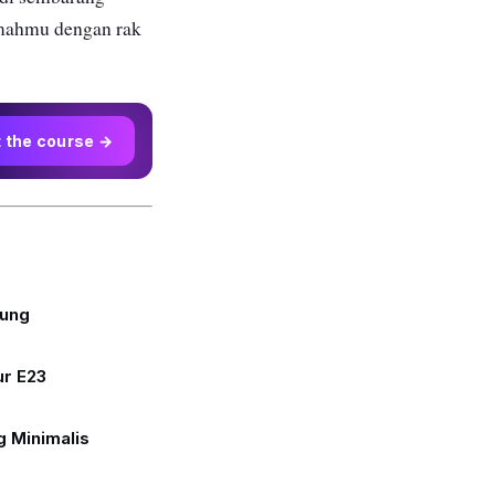
rumahmu dengan rak
t the course →
tung
ur E23
g Minimalis