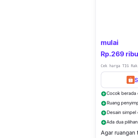
mulai
Rp.269 rib
Cek harga TIG Rak
S
Cocok berada 
add_circle
Ruang penyimp
add_circle
Desain simpel
add_circle
Ada dua piliha
add_circle
Agar ruangan 