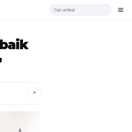
rbaik
&
↗