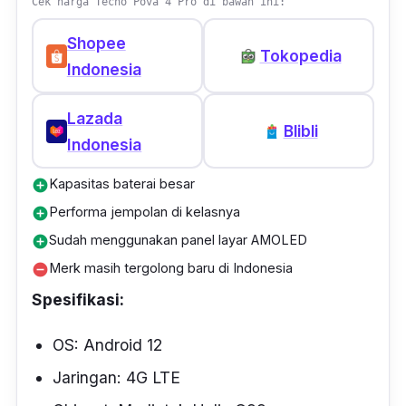
Cek harga Tecno Pova 4 Pro di bawah ini:
90Hz. Kamera utamanya berjumlah 3 buah
dengan konfigurasi 50 MP, f/1.8, (
wide
), 2
Shopee
Tokopedia
MP, f/2.4, (
macro
), dan 2 MP, f/2.4, (
depth
).
Indonesia
Untuk kamera selfie yang disematkan
memiliki resolusi 13MP. Baterainya
Lazada
Blibli
berkapasitas 5000mAh dengan kecepatan
Indonesia
charging
15 watt.
Kapasitas baterai besar
add_circle
Performa jempolan di kelasnya
add_circle
Sudah menggunakan panel layar AMOLED
add_circle
Merk masih tergolong baru di Indonesia
remove_circle
Spesifikasi:
OS: Android 12
Jaringan: 4G LTE