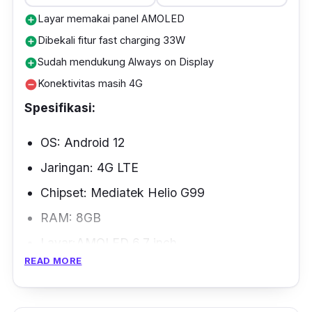
Spesifikasi layarnya sendiri mencakup
Layar memakai panel AMOLED
add_circle
penggunaan lensa 50 MP, (
wide
) dan 0.08
Dibekali fitur fast charging 33W
add_circle
MP, (
depth
) di bagian belakang serta 8MP
Sudah mendukung Always on Display
add_circle
kamera selfie di bagian depan. Guna semakin
Konektivitas masih 4G
remove_circle
melengkapi fiturnya, Tecno Pova 4 Pro turut
Spesifikasi:
dibekali dengan fitur kekinian seperti sensor
sidik jari dan NFC.
OS: Android 12
Jaringan: 4G LTE
Chipset: Mediatek Helio G99
RAM: 8GB
Layar:AMOLED 6.7 inch
READ MORE
Baterai: 5000mAh
Dimensi: 164.4 x 76.5 x 7.8 mm