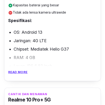
mampu melibas segala rintangan
Kapasitas baterai yang besar
add_circle
pengoperasian aplikasi.
Tidak ada lensa kamera ultrawide
remove_circle
Spesifikasi:
OS: Android 13
Jaringan: 4G LTE
Chipset: Mediatek Helio G37
RAM: 4 GB
Layar: IPS 6.82 Inch
READ MORE
Baterai: 6000 mAh
Dimensi: 170.6 x 77.5 x 8.6 mm
Seri Hot dari Infinix selalu laris di pasaran
CANTIK DAN MENAWAN
Realme 10 Pro+ 5G
karena bisa didapatkan dengan harga murah