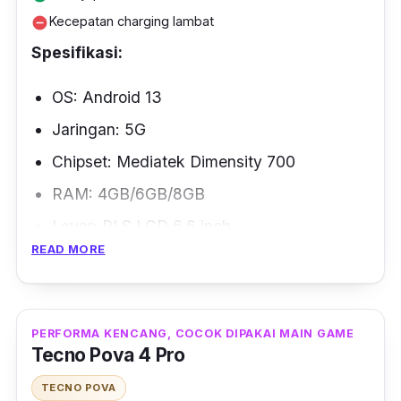
Kecepatan charging lambat
remove_circle
Spesifikasi:
OS: Android 13
Jaringan: 5G
Chipset: Mediatek Dimensity 700
RAM: 4GB/6GB/8GB
Layar: PLS LCD 6.6 inch
READ MORE
Baterai: 5000mAh
Dimensi: 167.7 x 78 x 9.1 mm
Jika kamu sedang mencari HP 2 jutaan 5G,
PERFORMA KENCANG, COCOK DIPAKAI MAIN GAME
Tecno Pova 4 Pro
Samsung Galaxy A14 5G merupakan pilihan
yang tepat untukmu. Berkat penggunaan
TECNO POVA