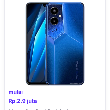
chipset
Mediatek MT6833 Dimensity 700
dengan fabrikasi 7nm,
smartphone
Samsung
ini sudah mendukung konektivitas 5G yang
akan semakin banyak dijumpai seiring
berjalannya waktu.
Tak hanya koneksi 5G saja, fitur kekinian
yang banyak dipakai untuk pembayaran
digital yaitu NFC juga sudah tersemat di HP
Samsung 2 jutaan ini. Soal performa pun bisa
diandalkan, yang mana dibuktikan dengan
skor
benchmark
-nya di platform AnTuTu yang
sukses menembus angka 300 ribuan.
mulai
Layarnya sendiri menggunakan panel PLS
Rp.2,9 juta
LCD berukuran 6.6 inch dengan
refresh rate