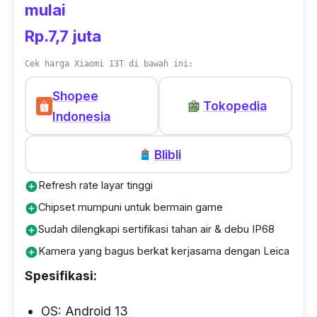
mulai
Rp.7,7 juta
Cek harga Xiaomi 13T di bawah ini:
Shopee
Tokopedia
Indonesia
Blibli
Refresh rate layar tinggi
add_circle
Chipset mumpuni untuk bermain game
add_circle
Sudah dilengkapi sertifikasi tahan air & debu IP68
add_circle
Kamera yang bagus berkat kerjasama dengan Leica
add_circle
Spesifikasi:
OS: Android 13