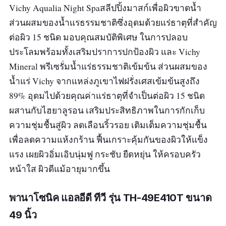
Vichy Aqualia Night Spaสลีปปิ้งมาสก์เพื่อผิวขาดน้ำ
ส่วนผสมของน้ำแรธรรมชาติซึ่งอุดมด้วยแร่ธาตุที่สำคัญ
ต่อผิว 15 ชนิด มอบคุณสมบัติพิเศษ ในการปลอบ
ประโลมพร้อมทั้งเสริมปราการปกป้องผิว และ Vichy
Mineral พรีเซรั่มน้ำแร่ธรรมชาติเข้มข้น ส่วนผสมของ
น้ำแร่ Vichy จากแหล่งภูเขาไฟฝรั่งเศสเข้มข้นสูงถึง
89% อุดมไปด้วยคุณค่าแร่ธาตุที่จำเป็นต่อผิว 15 ชนิด
ผสานกับไฮยาลูรอน เสริมประสิทธิภาพในการกักเก็บ
ความชุ่มชื้นสู่ผิว ลดเลือนริ้วรอย เติมเต็มความชุ่มชื้น
เพื่อลดความแห้งกร้าน ฟื้นเกราะคุ้มกันของผิวให้แข็ง
แรง เผยผิวอิ่มเอิบนุ่มฟู กระชับ ยืดหยุ่น ให้ครอบครัว
หน้าใส ผิวดีแม้อายุมากขึ้น
พานาโซนิค แอลอีดี ทีวี รุ่น TH-49E410T ขนาด
49 นิ้ว