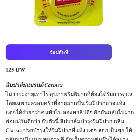
ช้อปทันที
125 บาท
ลิบปาล์มแบรนด์ Carmex
ไม่ว่าจะอายุเท่าไร สุขภาพริมฝีปากก็ต้องได้รับการดูแล
โดยเฉพาะครอบครัวที่อายุมากขึ้น ริมฝีปากอาจแห้ง
แตกได้ง่ายกว่าคนทั่วไป ลองหาลิปดีๆ สักอันกลับไปฝาก
พ่อแม่กันดีกว่า กับตัวนี้
ลิปบาล์มบำรุงริมฝีปาก กลิ่น
Classic ช่วยบำรุงให้ริมฝีปากที่แห้ง แตก ลอกเป็นขุย ให้
กลับมาเนียนนุ่มสุขภาพดี กักเก็บความชุ่มชื่นได้อย่าง