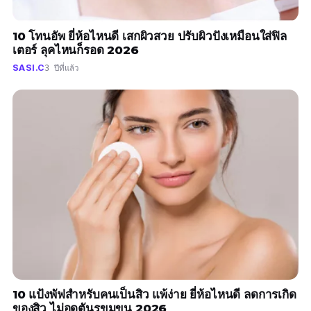
10 โทนอัพ ยี่ห้อไหนดี เสกผิวสวย ปรับผิวปังเหมือนใส่ฟิล
เตอร์ ลุคไหนก็รอด 2026
SASI.C
3 ปีที่แล้ว
10 แป้งพัฟสําหรับคนเป็นสิว แพ้ง่าย ยี่ห้อไหนดี ลดการเกิด
ของสิว ไม่อุดตันรูขุมขน 2026