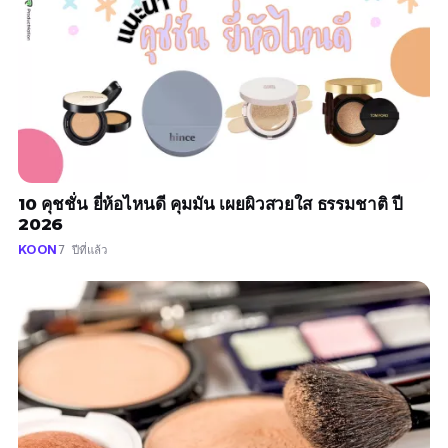
10 คุชชั่น ยี่ห้อไหนดี คุมมัน เผยผิวสวยใส ธรรมชาติ ปี
2026
KOON
7 ปีที่แล้ว