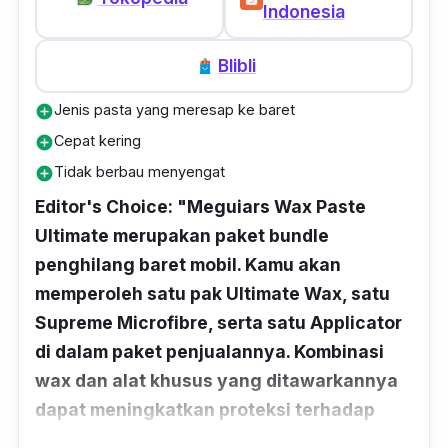
Indonesia
Blibli
Jenis pasta yang meresap ke baret
add_circle
Cepat kering
add_circle
Tidak berbau menyengat
add_circle
Editor's Choice: "Meguiars Wax Paste
Ultimate merupakan paket bundle
penghilang baret mobil. Kamu akan
memperoleh satu pak Ultimate Wax, satu
Supreme Microfibre, serta satu Applicator
di dalam paket penjualannya. Kombinasi
wax dan alat khusus yang ditawarkannya
dapat meningkatkan proteksi terhadap
mobil kamu bahkan berkali-kali lipat."