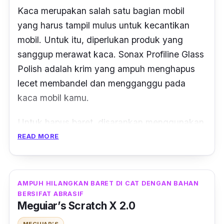
Kaca merupakan salah satu bagian mobil
yang harus tampil mulus untuk kecantikan
mobil. Untuk itu, diperlukan produk yang
sanggup merawat kaca. Sonax Profiline Glass
Polish adalah krim yang ampuh menghapus
lecet membandel dan mengganggu pada
kaca mobil kamu.
Untuk hapus baret, disarankan menggunakan
Pad Khusus kaca atau
Felt Glass Pad,
bukan
READ MORE
Pad
busa biasa. Hal tersebut karena
Pad
busa
biasa kurang abrasif. Selain itu, produk ini juga
akan berguna secara lebih maksimal apabila
AMPUH HILANGKAN BARET DI CAT DENGAN BAHAN
digunakan dengan mesin pemoles.
BERSIFAT ABRASIF
Meguiar’s Scratch X 2.0
MEGUIAR’S