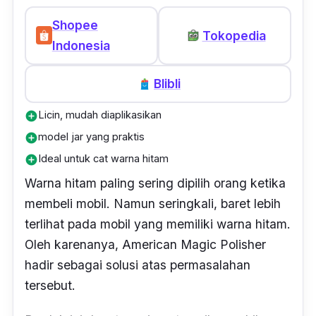
Shopee
Tokopedia
Indonesia
Blibli
Licin, mudah diaplikasikan
add_circle
model jar yang praktis
add_circle
Ideal untuk cat warna hitam
add_circle
Warna hitam paling sering dipilih orang ketika
membeli mobil. Namun seringkali, baret lebih
terlihat pada mobil yang memiliki warna hitam.
Oleh karenanya, American Magic Polisher
hadir sebagai solusi atas permasalahan
tersebut.