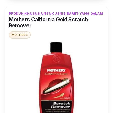
kegunaan lainnya. Dengan kandungan di
dalamnya, produk ini dapat digunakan untuk
PRODUK KHUSUS UNTUK JENIS BARET YANG DALAM
Mothers California Gold Scratch
menghilangkan goresan-goresan yang dalam.
Remover
Tak hanya itu saja, cat yang teroksidasi juga
bisa dihilangkan dengan menggunakan krim
MOTHERS
ini.