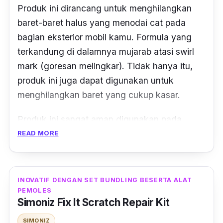
Produk ini dirancang untuk menghilangkan
baret-baret halus yang menodai cat pada
bagian eksterior mobil kamu. Formula yang
terkandung di dalamnya mujarab atasi
swirl
mark
(goresan melingkar). Tidak hanya itu,
produk ini juga dapat digunakan untuk
menghilangkan baret yang cukup kasar.
Produk ini sangat aman digunakan pada
berbagai macam permukaan. Beberapa
READ MORE
diantaranya termasuk permukaan
fiberglass
,
krom, serta permukaan cat mobil dan motor.
INOVATIF DENGAN SET BUNDLING BESERTA ALAT
PEMOLES
Simoniz Fix It Scratch Repair Kit
SIMONIZ