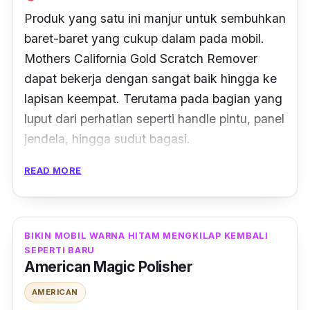
Produk yang satu ini manjur untuk sembuhkan
baret-baret yang cukup dalam pada mobil.
Mothers California Gold Scratch Remover
dapat bekerja dengan sangat baik hingga ke
lapisan keempat. Terutama pada bagian yang
luput dari perhatian seperti
handle
pintu, panel
jendela, hingga sudut bagasi.
READ MORE
Untuk pengaplikasiannya sendiri juga cukup
mudah. Kamu hanya perlu menuang cairan ini
ke kain dan usapkan di bagian yang ingin
dibersihkan. Setelah itu, baret-baret akan
BIKIN MOBIL WARNA HITAM MENGKILAP KEMBALI
SEPERTI BARU
hilang dengan sendirinya dan produk ini aman
American Magic Polisher
digunakan untuk semua permukaan.
AMERICAN