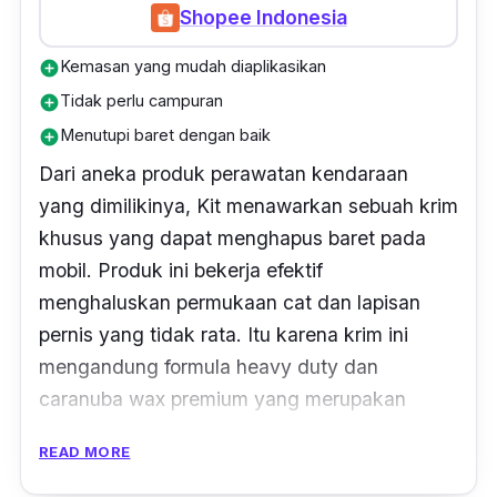
Shopee Indonesia
Kemasan yang mudah diaplikasikan
add_circle
Tidak perlu campuran
add_circle
Menutupi baret dengan baik
add_circle
Dari aneka produk perawatan kendaraan
yang dimilikinya, Kit menawarkan sebuah krim
khusus yang dapat menghapus baret pada
mobil. Produk ini bekerja efektif
menghaluskan permukaan cat dan lapisan
pernis yang tidak rata. Itu karena krim ini
mengandung formula
heavy duty
dan
caranuba wax
premium yang merupakan
bahan dengan sifat abrasif yang kuat.
READ MORE
Selain itu, produk ini memiliki fungsi atau