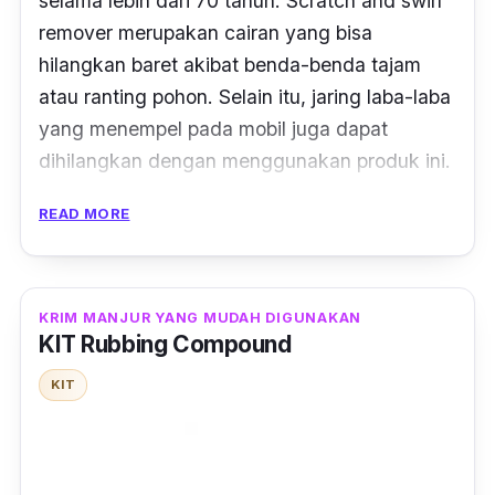
selama lebih dari 70 tahun.
Scratch and swirl
remover
merupakan cairan yang bisa
hilangkan baret akibat benda-benda tajam
atau ranting pohon. Selain itu, jaring laba-laba
yang menempel pada mobil juga dapat
dihilangkan dengan menggunakan produk ini.
Untuk menggunakannya, kamu cuma perlu
READ MORE
menuangkan cairan ini ke kain. Setelah itu,
kamu dapat mengaplikasikannya pada bidang
atau panel cat yang tergores. Selanjutnya,
KRIM MANJUR YANG MUDAH DIGUNAKAN
KIT Rubbing Compound
seka ringan bagian tadi dengan kain
mikrofiber. Ulangi apabila diperlukan dan
KIT
mobil kamu akan kembali mengkilap.