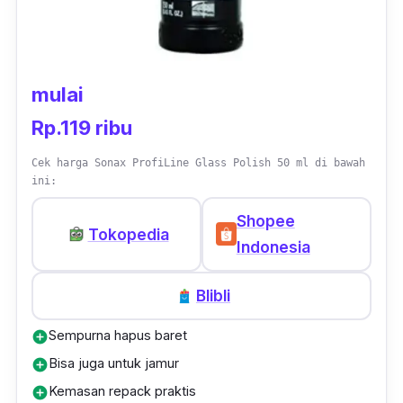
mulai
Rp.119 ribu
Cek harga Sonax ProfiLine Glass Polish 50 ml di bawah
ini:
Shopee
Tokopedia
Indonesia
Blibli
Sempurna hapus baret
add_circle
Bisa juga untuk jamur
add_circle
Kemasan repack praktis
add_circle