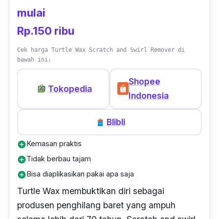
mulai
Rp.150 ribu
Cek harga Turtle Wax Scratch and Swirl Remover di
bawah ini:
Shopee
Tokopedia
Indonesia
Blibli
Kemasan praktis
add_circle
Tidak berbau tajam
add_circle
Bisa diaplikasikan pakai apa saja
add_circle
Turtle Wax membuktikan diri sebagai
produsen penghilang baret yang ampuh