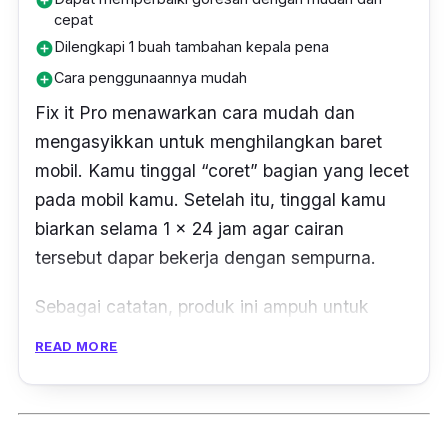
add_circle
cepat
Dilengkapi 1 buah tambahan kepala pena
add_circle
Cara penggunaannya mudah
add_circle
Fix it Pro menawarkan cara mudah dan
mengasyikkan untuk menghilangkan baret
mobil. Kamu tinggal “coret” bagian yang lecet
pada mobil kamu. Setelah itu, tinggal kamu
biarkan selama 1 x 24 jam agar cairan
tersebut dapar bekerja dengan sempurna.
Sebagai catatan, produk ini ampuh untuk
baret ringan saja. Lebih dari itu, sejatinya
READ MORE
sifatnya hanya menyamarkan. Untuk sifatnya
sendiri, spidol ajaib ini bersifat permanen.
Selain itu, cairan pada spidol ini juga tahan air