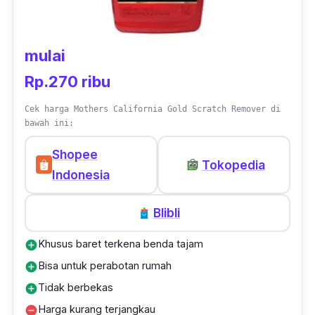
mulai
Rp.270 ribu
Cek harga Mothers California Gold Scratch Remover di
bawah ini:
Shopee
Tokopedia
Indonesia
Blibli
Khusus baret terkena benda tajam
add_circle
Bisa untuk perabotan rumah
add_circle
Tidak berbekas
add_circle
Harga kurang terjangkau
remove_circle