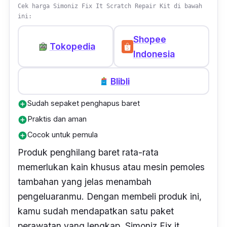
Cek harga Simoniz Fix It Scratch Repair Kit di bawah
ini:
Shopee
Tokopedia
Indonesia
Blibli
Sudah sepaket penghapus baret
add_circle
Praktis dan aman
add_circle
Cocok untuk pemula
add_circle
Produk penghilang baret rata-rata
memerlukan kain khusus atau mesin pemoles
tambahan yang jelas menambah
pengeluaranmu. Dengan membeli produk ini,
kamu sudah mendapatkan satu paket
perawatan yang lengkap. Simoniz Fix it