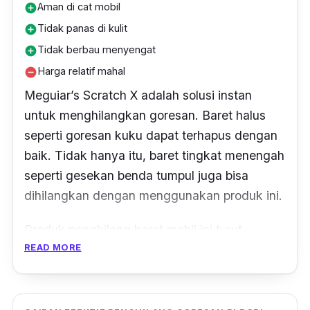
Aman di cat mobil
add_circle
Tidak panas di kulit
add_circle
Tidak berbau menyengat
add_circle
Harga relatif mahal
remove_circle
Meguiar’s Scratch X adalah solusi instan
untuk menghilangkan goresan. Baret halus
seperti goresan kuku dapat terhapus dengan
baik. Tidak hanya itu, baret tingkat menengah
seperti gesekan benda tumpul juga bisa
dihilangkan dengan menggunakan produk ini.
Produk penghilang baret mobil ini turut
READ MORE
dilengkapi dengan sistem
Micro abrasive
eksklusif Meguiars. Dengan adanya sistem
itu, produk ini dapat menghilangkan goresan
pada cat dengan cepat dan mengembalikan