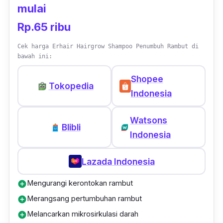
Ulasan Terpercaya:
"Aku pakai sampo ini
mulai
on-off, soalnya not gonna lie, buat rambut gak
Rp.65 ribu
terlalu lembut, tapi for some reason jadunya
cocok di rambut aku yang cepat lepek, jadi
Cek harga Erhair Hairgrow Shampoo Penumbuh Rambut di
bawah ini:
gak perlu sering-sering keramas dan aku
pakai kalo rambut aku rontok. Cepat banget
Shopee
Tokopedia
buat tumbuhin rambut baru,"
- Ingrace
Indonesia
Todotua Sirait, Member Female Daily
Watsons
Blibli
Indonesia
Lazada Indonesia
Mengurangi kerontokan rambut
add_circle
Merangsang pertumbuhan rambut
add_circle
Melancarkan mikrosirkulasi darah
add_circle