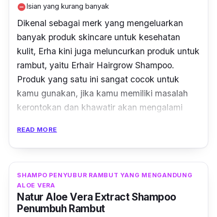
Isian yang kurang banyak
remove_circle
Dikenal sebagai
merk
yang mengeluarkan
banyak produk skincare untuk kesehatan
kulit, Erha kini juga meluncurkan produk untuk
rambut, yaitu Erhair Hairgrow Shampoo.
Produk yang satu ini sangat cocok untuk
kamu gunakan, jika kamu memiliki masalah
kerontokan dan khawatir akan mengalami
kebotakan.
READ MORE
Produk ini memiliki kandungan ekstrak
pumpkin
seed
yang dapat mencegah
terbentuknya DHT sebagai penyebab
SHAMPO PENYUBUR RAMBUT YANG MENGANDUNG
ALOE VERA
kerontokan pada rambut. Tidak hanya itu,
Natur Aloe Vera Extract Shampoo
shampoo penumbuh rambut ini juga memiliki
Penumbuh Rambut
kandungan ekstrak ginseng yang dapat