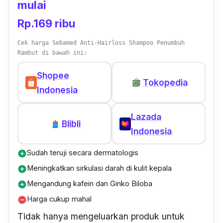
mulai
Rp.169 ribu
Cek harga Sebamed Anti-Hairloss Shampoo Penumbuh
Rambut di bawah ini:
Shopee
Tokopedia
Indonesia
Lazada
Blibli
Indonesia
Sudah teruji secara dermatologis
add_circle
Meningkatkan sirkulasi darah di kulit kepala
add_circle
Mengandung kafein dan Ginko Biloba
add_circle
Harga cukup mahal
remove_circle
Tidak hanya mengeluarkan produk untuk