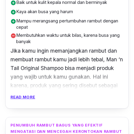
Baik untuk kulit kepala normal dan berminyak
add_circle
Kaya akan busa yang harum
add_circle
Mampu merangsang pertumbuhan rambut dengan
add_circle
cepat
Membutuhkan waktu untuk bilas, karena busa yang
remove_circle
banyak
Jika kamu ingin memanjangkan rambut dan
membuat rambut kamu jadi lebih tebal, Man ‘n
Tail Original Shampoo bisa menjadi produk
yang wajib untuk kamu gunakan. Hal ini
karena, produk yang sering disebut sebagai
shampo kuda ini sudah banyak mendapatkan
READ MORE
review dan sangat populer, jadi kamu tak
perlu khawatir lagi dengan kualitasnya.
PENUMBUH RAMBUT BAGUS YANG EFEKTIF
Dibandingkan dengan merk shampo lainnya,
MENGATASI DAN MENCEGAH KERONTOKAN RAMBUT