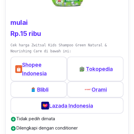
gak rontok lagi belum. Wanginya kayak obat.
tapi gak bikin rambut jadi kaku. Ini juga gak
mulai
ada busanya dan ini harganya lumayan
Rp.15 ribu
terjangkau. Semoga rambut aku jadi gak
rontokan lagi,"
- Endang Melawati, Member
Cek harga Zwitsal Kids Shampoo Green Natural &
Female Daily
Nourishing Care di bawah ini:
Shopee
Tokopedia
Indonesia
Blibli
Orami
Lazada Indonesia
Tidak pedih dimata
add_circle
Dilengkapi dengan conditioner
add_circle