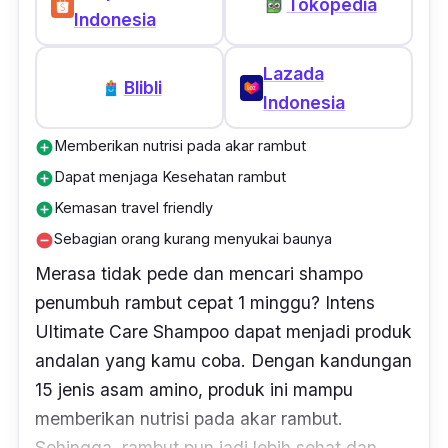
Tokopedia
Indonesia
Lazada
Blibli
Indonesia
Memberikan nutrisi pada akar rambut
add_circle
Dapat menjaga Kesehatan rambut
add_circle
Kemasan travel friendly
add_circle
Sebagian orang kurang menyukai baunya
remove_circle
Merasa tidak pede dan mencari shampo
penumbuh rambut cepat 1 minggu? Intens
Ultimate Care Shampoo dapat menjadi produk
andalan yang kamu coba. Dengan kandungan
15 jenis asam amino, produk ini mampu
memberikan nutrisi pada akar rambut.
Sehingga, rambut pun jadi lebih sehat dan