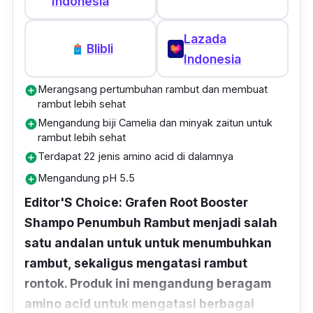
Indonesia
Lazada
Blibli
Indonesia
Merangsang pertumbuhan rambut dan membuat
add_circle
rambut lebih sehat
Mengandung biji Camelia dan minyak zaitun untuk
add_circle
rambut lebih sehat
Terdapat 22 jenis amino acid di dalamnya
add_circle
Mengandung pH 5.5
add_circle
Editor'S Choice: Grafen Root Booster
Shampo Penumbuh Rambut menjadi salah
satu andalan untuk untuk menumbuhkan
rambut, sekaligus mengatasi rambut
rontok. Produk ini mengandung beragam
amino acid untuk mengatasi berbagai