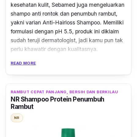
kesehatan kulit, Sebamed juga mengeluarkan
shampo anti rontok dan penumbuh rambut,
yakni varian Anti-Hairloss Shampoo. Memiliki
formulasi dengan pH 5.5, produk ini diklaim
sudah teruji dermatologist, jadi kamu pun tak
perlu khawatir dengan kualitasnya.
READ MORE
Dengan kandungan utama kafein dan ginko
biloba, shampo penumbuh rambut ini ampuh
untuk merangsang sirkulasi mikro pada kulit
kepala. Sehingga, pertumbuhan rambut pun
RAMBUT CEPAT PANJANG, BERSIH DAN BERKILAU
NR Shampoo Protein Penumbuh
bisa lebih cepat dan juga tebal. Tidak hanya
Rambut
memperbaiki masalah rambut rontok, shampo
ini juga menguatkan rambut, sehingga tidak
NR
mudah patah.