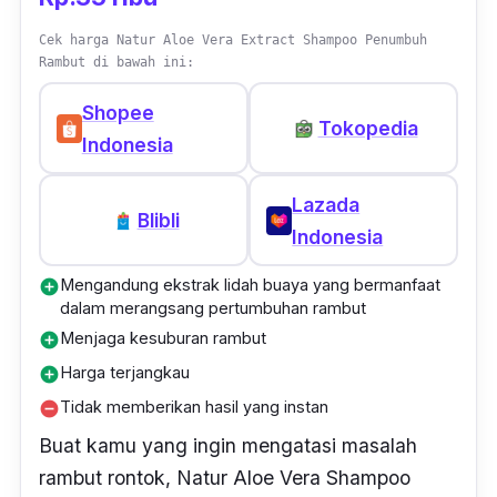
suka shampoo banyak busanya sedangkan
Cek harga Natur Aloe Vera Extract Shampoo Penumbuh
shampoo ini membutuhkan produk yang
Rambut di bawah ini:
banyak untuk menghasilkan busa jatonya jadi
Shopee
boros di aku,"
- Irma, Member Female Daily
Tokopedia
Indonesia
Lazada
Blibli
Indonesia
Mengandung ekstrak lidah buaya yang bermanfaat
add_circle
dalam merangsang pertumbuhan rambut
Menjaga kesuburan rambut
add_circle
Harga terjangkau
add_circle
Tidak memberikan hasil yang instan
remove_circle
Buat kamu yang ingin mengatasi masalah
rambut rontok, Natur Aloe Vera Shampoo