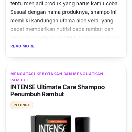
tentu menjadi produk yang harus kamu coba.
Sesuai dengan nama produknya, shampo ini
memiliki kandungan utama aloe vera, yang
dapat memberikan nutrisi pada rambut dan
menjaga kesuburan rambut, sehingga rambut
pun lebih sehat dan tebal.
READ MORE
Dengan kemasan botol yang khas, shampo
natur untuk rambut rontok dan penumbuh
MENGATASI KEBOTAKAN DAN MENGUATKAN
rambut ini memiliki isian yang cukup banyak
RAMBUT
yakni 270 ml. Selain memiliki kandungan
INTENSE Ultimate Care Shampoo
Penumbuh Rambut
utama ektrak lidah buaya, shampo ini juga
memiliki kandungan lainnya seperti enzim,
INTENSE
mineral, asam amino, vitamin C dan E yang
bagus untuk menghitamkan, menyuburkan,
dan membersihkan kulit kepala dari ketombe.