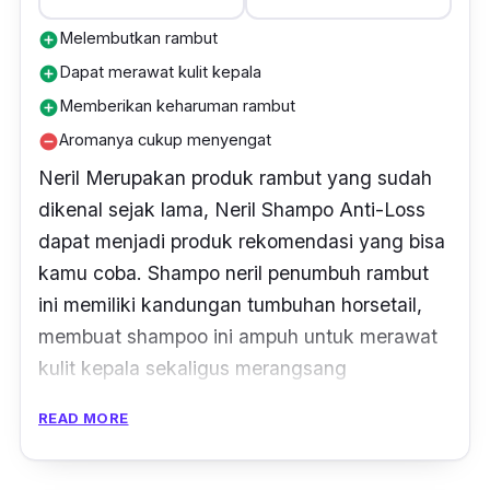
Melembutkan rambut
add_circle
Dapat merawat kulit kepala
add_circle
Memberikan keharuman rambut
add_circle
Aromanya cukup menyengat
remove_circle
Neril Merupakan produk rambut yang sudah
dikenal sejak lama, Neril Shampo
Anti-Loss
dapat menjadi produk rekomendasi yang bisa
kamu coba. Shampo neril penumbuh rambut
ini memiliki kandungan tumbuhan horsetail,
membuat shampoo ini ampuh untuk merawat
kulit kepala sekaligus merangsang
pertumbuhan rambut dengan baik.
READ MORE
Selain itu, tidak hanya dapat dipakai oleh
wanita yang memiliki masalah rambut rontok,