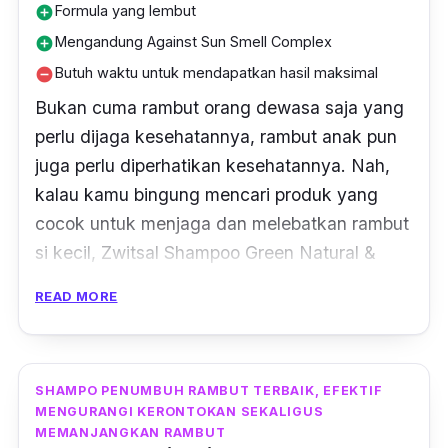
Formula yang lembut
add_circle
Mengandung Against Sun Smell Complex
add_circle
Butuh waktu untuk mendapatkan hasil maksimal
remove_circle
Bukan cuma rambut orang dewasa saja yang
perlu dijaga kesehatannya, rambut anak pun
juga perlu diperhatikan kesehatannya. Nah,
kalau kamu bingung mencari produk yang
cocok untuk menjaga dan melebatkan rambut
si kecil, Zwitsal Shampoo Green Natural &
Nourishing Care bisa menjadi pilihan tepat
READ MORE
untuk kamu.
Memiliki banyak varian produk yang
dikhususkan bagi anak, shampo Zwitsal ini
SHAMPO PENUMBUH RAMBUT TERBAIK, EFEKTIF
MENGURANGI KERONTOKAN SEKALIGUS
memiliki aroma yang lembut, tidak terlalu
MEMANJANGKAN RAMBUT
menyengat dan cocok untuk anak-anak.