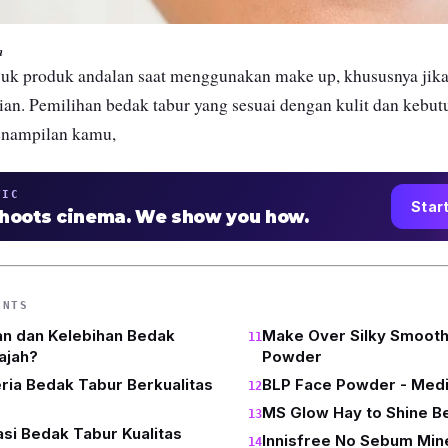
m
suk produk andalan saat menggunakan make up, khususnya jik
ian. Pemilihan bedak tabur yang sesuai dengan kulit dan kebut
nampilan kamu,
TIC
Star
shoots cinema. We show you how.
ENTS
n dan Kelebihan Bedak
Make Over Silky Smooth
ajah?
Powder
eria Bedak Tabur Berkualitas
BLP Face Powder - Med
MS Glow Hay to Shine B
i Bedak Tabur Kualitas
Innisfree No Sebum Min