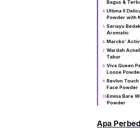
Bagus & Terb
Ultima II Deli
Powder with M
Sariayu Bedak
Aromatic
Marcks’ Acti
Wardah Acne
Tabur
Viva Queen Pe
Loose Powde
Revlon Touch 
Face Powder
Emina Bare W
Powder
Apa Perbed