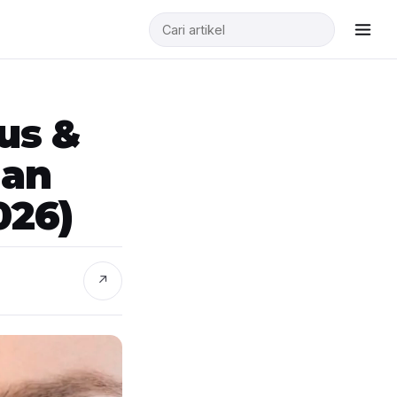
us &
han
026)
↗