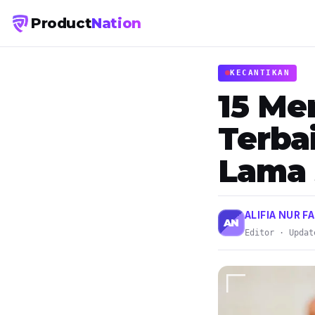
Product
Nation
KECANTIKAN
15 Me
Terba
Lama 
ALIFIA NUR FA
AN
Editor · Updat