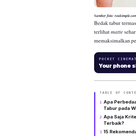
Sumber foto: realsimple.co
Bedak tabur terma
matte
terlihat
sehar
memaksimalkan pe
POCKET CINEMA
Your phone 
TABLE OF CONT
Apa Perbedaa
Tabur pada W
Apa Saja Krit
Terbaik?
15 Rekomendas