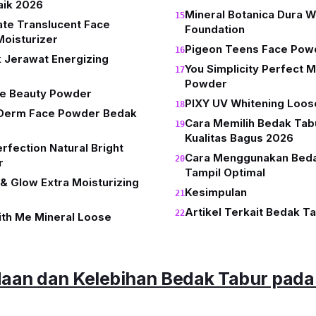
aik 2026
Mineral Botanica Dura 
cate Translucent Face
Foundation
oisturizer
Pigeon Teens Face Pow
 Jerawat Energizing
You Simplicity Perfect 
Powder
ve Beauty Powder
PIXY UV Whitening Loo
Derm Face Powder Bedak
Cara Memilih Bedak Tab
Kualitas Bagus 2026
rfection Natural Bright
Cara Menggunakan Beda
r
Tampil Optimal
& Glow Extra Moisturizing
Kesimpulan
Artikel Terkait Bedak T
ith Me Mineral Loose
aan dan Kelebihan Bedak Tabur pada