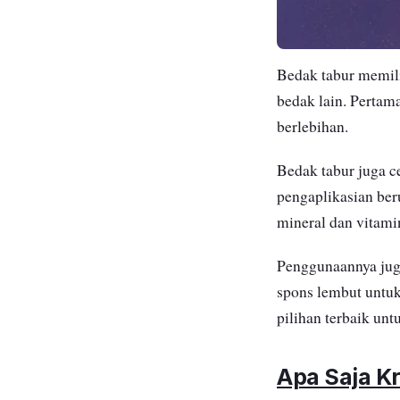
Bedak tabur memil
bedak lain. Pertama
berlebihan.
Bedak tabur juga c
pengaplikasian ber
mineral dan vitami
Penggunaannya juga
spons lembut untuk
pilihan terbaik unt
Apa Saja Kr