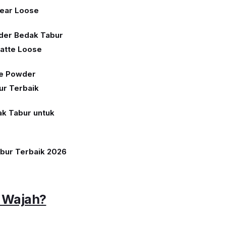
Wear Loose
der Bedak Tabur
Matte Loose
se Powder
ur Terbaik
k Tabur untuk
abur Terbaik 2026
 Wajah?