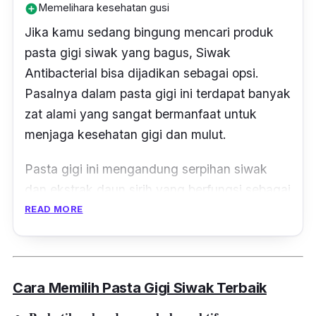
Memelihara kesehatan gusi
add_circle
Jika kamu sedang bingung mencari produk
pasta gigi siwak yang bagus, Siwak
Antibacterial bisa dijadikan sebagai opsi.
Pasalnya dalam pasta gigi ini terdapat banyak
zat alami yang sangat bermanfaat untuk
menjaga kesehatan gigi dan mulut.
Pasta gigi ini mengandung serpihan siwak
dan ekstrak daun sirih yang berfungsi sebagai
antibacterial alami untuk membunuh bakteri
READ MORE
penyebab plak,
serta
bau mulut.
Cara Memilih Pasta Gigi Siwak
Terbaik