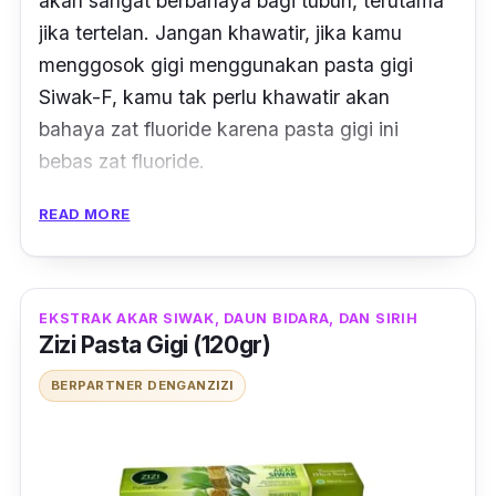
akan sangat berbahaya bagi tubuh, terutama
jika tertelan. Jangan khawatir, jika kamu
menggosok gigi menggunakan pasta gigi
Siwak-F, kamu tak perlu khawatir akan
bahaya zat fluoride karena pasta gigi ini
bebas zat
fluoride
.
Mengandung bahan-bahan aktif seperti
READ MORE
calcium
, kayu siwak,
sodium
monofluorophospate
, dan
clove oil,
pasta gigi
Siwak F Herbal telah terbukti secara klinis
EKSTRAK AKAR SIWAK, DAUN BIDARA, DAN SIRIH
Zizi Pasta Gigi (120gr)
berkhasiat menguatkan gigi, melindungi email
gigi, menjaga kesehatan gigi dan mulut.
BERPARTNER DENGAN
ZIZI