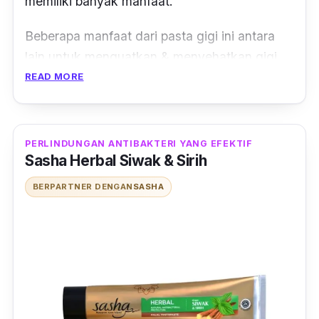
memiliki
banyak manfaat.
Beberapa manfaat dari pasta gigi ini antara
lain untuk menguatkan & menyehatkan gigi
,
m
enyegarkan nafas,
serta mengatasi
READ MORE
sariawan.
Pasta gigi ini tidak mengandung
bahan-bahan berbahaya,
sehingga aman
digunakan oleh anak-anak dan orang
PERLINDUNGAN ANTIBAKTERI YANG EFEKTIF
Sasha Herbal Siwak & Sirih
dewasa.
BERPARTNER DENGAN
SASHA