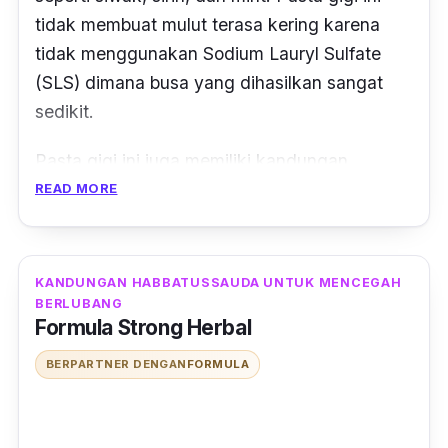
tidak membuat mulut terasa kering karena
tidak menggunakan
Sodium Lauryl Sulfate
(SLS) dimana busa yang dihasilkan sangat
sedikit.
Pasta gigi ini juga memiliki kandungan
Dicalcium Fosfat
yang berfungsi untuk
READ MORE
menyeimbangkan kadar kalsium dan fosfat
pada gigi dan
Xylitol
yang yang terbukti
mampu mencegah kerusakan gigi dan
KANDUNGAN HABBATUSSAUDA UNTUK MENCEGAH
meningkatkan fungsi air liur. Selain itu, produk
BERLUBANG
Formula Strong Herbal
ini memiliki daya bersih yang cukup tinggi dan
daya
abrasive
-nya pun sangat rendah,
BERPARTNER DENGAN
FORMULA
sehingga tidak akan menyebabkan rasa ngilu
di gigi. Oleh karena itu, pasta gigi ini cocok