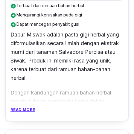
Terbuat dari ramuan bahan herbal
add_circle
Mengurangi kerusakan pada gigi
add_circle
Dapat mencegah penyakit gusi
add_circle
Dabur Miswak adalah pasta gigi herbal yang
diformulasikan secara ilmiah dengan ekstrak
murni dari tanaman Salvadore Percisa atau
Siwak. Produk ini memilki rasa yang unik,
karena terbuat dari ramuan bahan-bahan
herbal.
Dengan kandungan ramuan bahan herbal
tersebut dapat membantu kamu
dalam
mengurangi kerusakan gigi, melawan plak,
READ MORE
dan mencegah penyakit gusi.
Nafasmu pun
akan terasa segar menggosok gigi dengan