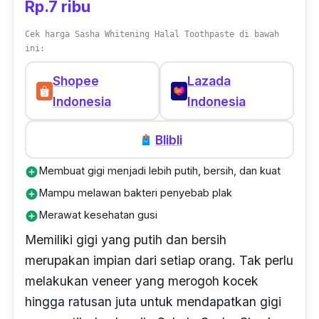
Rp.7 ribu
Cek harga Sasha Whitening Halal Toothpaste di bawah
ini:
Shopee
Lazada
Indonesia
Indonesia
Blibli
Membuat gigi menjadi lebih putih, bersih, dan kuat
add_circle
Mampu melawan bakteri penyebab plak
add_circle
Merawat kesehatan gusi
add_circle
Memiliki gigi yang putih dan bersih
merupakan impian dari setiap orang. Tak perlu
melakukan
veneer
yang merogoh kocek
hingga ratusan juta untuk mendapatkan gigi