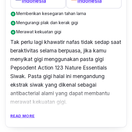
Indonesia
Indonesia
Memberikan kesegaran tahan lama
add_circle
Mengurangi plak dan kerak gigi
add_circle
Merawat kekuatan gigi
add_circle
Tak perlu lagi khawatir nafas tidak sedap saat
beraktivitas selama berpuasa, jika kamu
menyikat gigi menggunakan pasta gigi
Pepsodent Action 123 Nature Essentials
Siwak.
Pasta gigi halal ini mengandung
ekstrak siwak yang dikenal sebagai
antibacterial
alami yang dapat membantu
merawat kekuatan gigi.
Selain itu, Pepsodent siwak ini juga diperkaya
READ MORE
dengan kandungan
mint
untuk menyegarkan