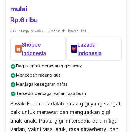
mulai
Rp.6 ribu
Cek harga Siwak-F Junior di bawah ini:
Shopee
Lazada
Indonesia
Indonesia
Bagus untuk perawatan gigi anak
add_circle
Mencegah radang gusi
add_circle
Menjaga kesegaran nafas
add_circle
Tersedia berbagai varian rasa buah
add_circle
Siwak-F Junior adalah pasta gigi yang sangat
baik untuk merawat dan menguatkan gigi
anak-anak. Pasta gigi ini tersedia dalam tiga
varian, yakni rasa jeruk, rasa
strawberry
, dan