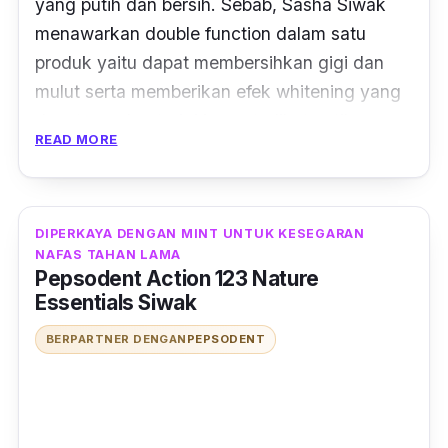
yang putih dan bersih. Sebab, Sasha Siwak
menawarkan
double function
dalam satu
produk yaitu dapat membersihkan gigi dan
mulut serta memberikan efek
whitening
yang
dapat membuat gigi kamu terlihat putih.
READ MORE
Selain itu, Sasha pasta gigi siwak ini dapat
melawan bakteri penyebab bau mulut dan
plak. Produk ini juga diperkaya dengan lemon
DIPERKAYA DENGAN MINT UNTUK KESEGARAN
dan garam yang dapat memberikan
NAFAS TAHAN LAMA
Pepsodent Action 123 Nature
perlindungan ganda, serta menjaga
Essentials Siwak
kesehatan gigi dan gusi.
BERPARTNER DENGAN
PEPSODENT