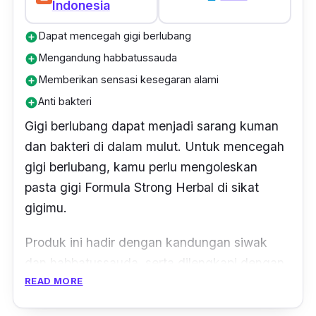
Indonesia
Dapat mencegah gigi berlubang
add_circle
Mengandung habbatussauda
add_circle
Memberikan sensasi kesegaran alami
add_circle
Anti bakteri
add_circle
Gigi berlubang dapat menjadi sarang kuman
dan bakteri di dalam mulut. Untuk mencegah
gigi berlubang, kamu perlu mengoleskan
pasta gigi Formula Strong Herbal di sikat
gigimu.
Produk ini hadir dengan kandungan siwak
dan habbatussauda, serta dilengkapi dengan
READ MORE
formula
antibacterial protection
, sehingga
menjadikan pasta gigi ini sebagai solusi yang