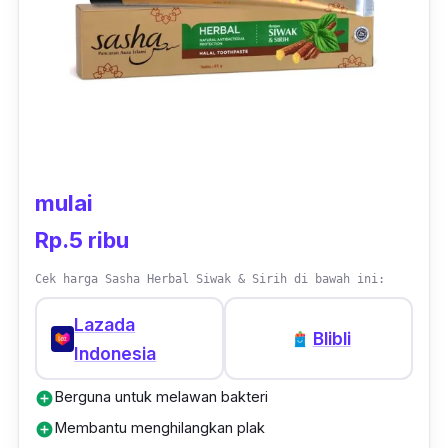
mulai
Rp.5 ribu
Cek harga Sasha Herbal Siwak & Sirih di bawah ini:
Lazada
Blibli
Indonesia
Berguna untuk melawan bakteri
add_circle
Membantu menghilangkan plak
add_circle