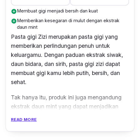
Membuat gigi menjadi bersih dan kuat
add_circle
Memberikan kesegaran di mulut dengan ekstrak
add_circle
daun mint
Pasta gigi Zizi merupakan pasta gigi yang
memberikan perlindungan penuh untuk
keluargamu. Dengan paduan ekstrak siwak,
daun bidara, dan sirih, pasta gigi zizi dapat
membuat gigi kamu lebih putih, bersih, dan
sehat.
Tak hanya itu, produk ini juga mengandung
ekstrak daun
mint
yang dapat menjadikan
mulutmu terasa lebih segar. Pasta gigi Zizi,
READ MORE
perlindungan totak kebersihan gigi, gusi, dan
mulut keluarga.