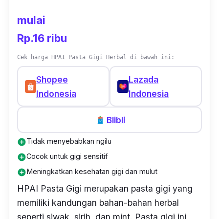
mulai
Rp.16 ribu
Cek harga HPAI Pasta Gigi Herbal di bawah ini:
Shopee
Lazada
Indonesia
Indonesia
Blibli
Tidak menyebabkan ngilu
add_circle
Cocok untuk gigi sensitif
add_circle
Meningkatkan kesehatan gigi dan mulut
add_circle
HPAI Pasta Gigi merupakan pasta gigi yang
memiliki kandungan bahan-bahan herbal
seperti siwak, sirih, dan
mint
. Pasta gigi ini