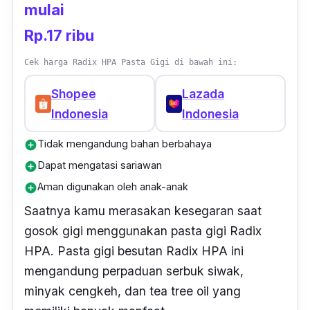
mulai
Rp.17 ribu
Cek harga Radix HPA Pasta Gigi di bawah ini:
Shopee
Lazada
Indonesia
Indonesia
Tidak mengandung bahan berbahaya
add_circle
Dapat mengatasi sariawan
add_circle
Aman digunakan oleh anak-anak
add_circle
Saatnya kamu merasakan kesegaran saat
gosok gigi menggunakan pasta gigi Radix
HPA. Pasta gigi besutan Radix HPA ini
mengandung perpaduan serbuk siwak,
minyak cengkeh, dan
tea tree oil
yang