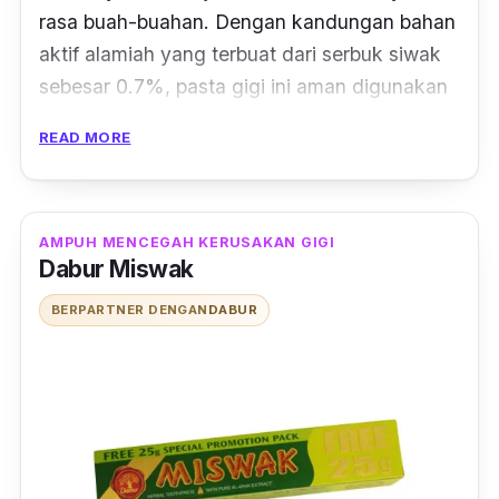
rasa buah-buahan. Dengan kandungan bahan
aktif alamiah yang terbuat dari serbuk siwak
sebesar 0.7%, pasta gigi ini aman digunakan
oleh si kecil.
READ MORE
Pasta gigi ini dapat membantu mereduksi
karang pada gigi, mencegah radang di gusi,
dan mencegah gigi berlubang. Selain itu,
AMPUH MENCEGAH KERUSAKAN GIGI
Dabur Miswak
Siwak-F Junior ini juga mampu menjaga
kesegaran nafas si kecil.
BERPARTNER DENGAN
DABUR