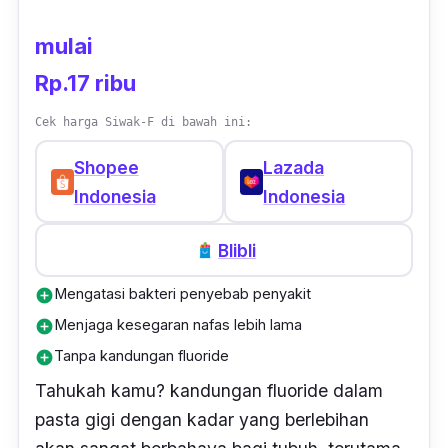
mulai
Rp.17 ribu
Cek harga Siwak-F di bawah ini:
Shopee
Lazada
Indonesia
Indonesia
Blibli
Mengatasi bakteri penyebab penyakit
add_circle
Menjaga kesegaran nafas lebih lama
add_circle
Tanpa kandungan fluoride
add_circle
Tahukah kamu? kandungan
fluoride
dalam
pasta gigi dengan kadar yang berlebihan