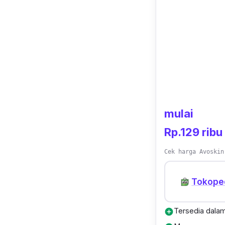
Ulasan terpe
jerawatku sem
Widya Lim, Bl
mulai
Rp.129 ribu
Cek harga Avoskin
Tokope
Tersedia dalam
add_circle