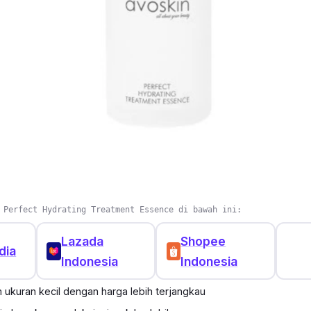
rcaya
:
“Minggu ke-4, jerawat aktifku mulai mengempe
akin memudar! Produk ini memang bagus dan cocok unt
ogger
 Perfect Hydrating Treatment Essence di bawah ini:
Lazada
Shopee
dia
Indonesia
Indonesia
 ukuran kecil dengan harga lebih terjangkau