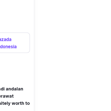
azada
ndonesia
adi andalan
jerawat
itely worth to