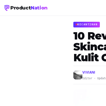
Product
Nation
KECANTIKAN
10 Re
Skinc
Kulit
VIVIANI
Editor · Updat