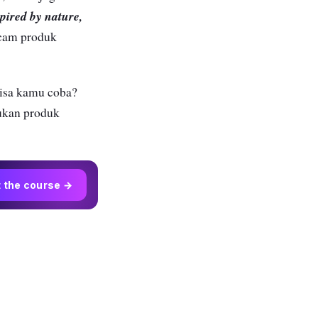
pired by nature,
acam produk
bisa kamu coba?
mukan produk
t the course →