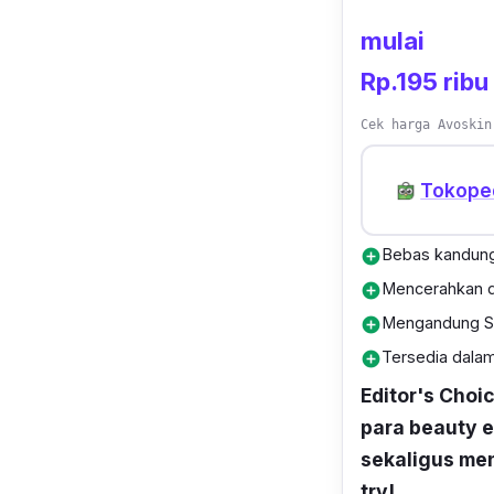
mulai
Rp.195 ribu
Cek harga Avoskin
Tokope
Bebas kandung
add_circle
Mencerahkan d
add_circle
Mengandung Sal
add_circle
Tersedia dala
add_circle
Editor's Choi
para beauty e
sekaligus men
try!