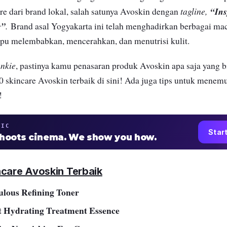
tagline,
“Ins
 dari brand lokal, salah satunya Avoskin dengan
e”
.
Brand asal Yogyakarta ini telah menghadirkan berbagai m
pu melembabkan, mencerahkan, dan menutrisi kulit.
unkie
, pastinya kamu penasaran produk Avoskin apa saja yang 
0 skincare Avoskin terbaik di sini! Ada juga tips untuk mene
!
TIC
Star
shoots cinema. We show you how.
ncare Avoskin Terbaik
ulous Refining Toner
t Hydrating Treatment Essence