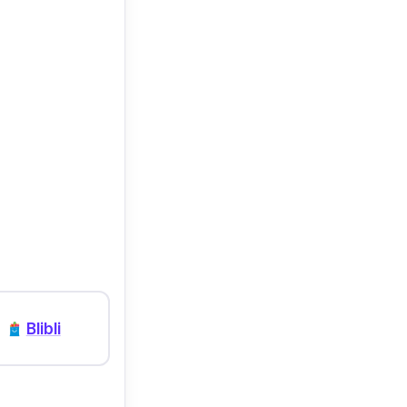
s. Bekas
uk kulitku.”
–
Blibli