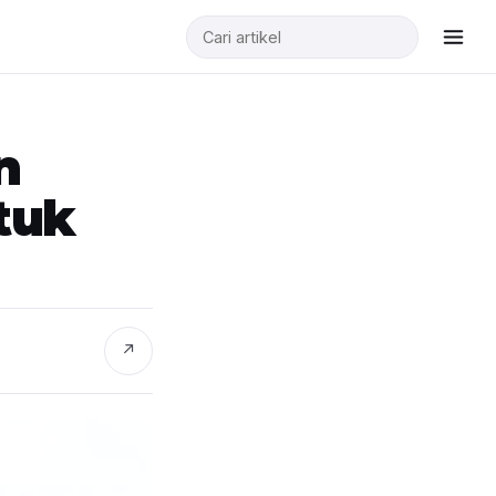
n
tuk
↗