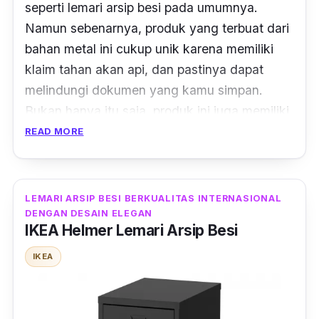
seperti lemari arsip besi pada umumnya.
Namun sebenarnya, produk yang terbuat dari
bahan metal ini cukup unik karena memiliki
klaim tahan akan api, dan pastinya dapat
melindungi dokumen yang kamu simpan.
Bukan
hanya
itu saja, produk ini
juga
memiliki
durabilitas yang baik, serta bisa menjadi
READ MORE
investasi
furniture
untuk jangka panjang.
Memiliki ukuran 91,5 cm x 46 cm x 183 cm,
LEMARI ARSIP BESI BERKUALITAS INTERNASIONAL
Alba SC 201 memiliki muatan yang cukup
DENGAN DESAIN ELEGAN
besar untuk menyimpan banyak barang di
IKEA Helmer Lemari Arsip Besi
dalamnya. Lemari berpintu engsel ini juga
IKEA
didesain dengan
handle
berbentuk
letter
L
yang
menjadikan tampilan produk ini semakin
unik. Ditambah pula dengan fitur tambahan