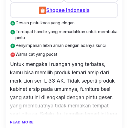
ditempatkan pada berbagai tema ruangan.
Shopee Indonesia
Finishing
-
nya pun menggunakan teknik
powder coating
yang memiliki keunggulan
Desain pintu kaca yang elegan
add_circle
dapat membuat warna yang dihasilkan lebih
Terdapat handle yang memudahkan untuk membuka
add_circle
tebal dan ramah lingkungan.
pintu
Penyimpanan lebih aman dengan adanya kunci
add_circle
Warna cat yang pucat
remove_circle
Untuk mengakali ruangan yang terbatas,
kamu bisa memilih produk lemari arsip dari
merk Lion seri L 33 AK. Tidak seperti produk
kabinet arsip pada umumnya,
furniture
besi
yang satu ini dilengkapi dengan pintu geser,
yang membuatnya tidak memakan tempat
saat dibuka. Selain itu, tampilan lemari ini juga
semakin menarik, dengan adanya
READ MORE