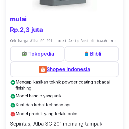
dokumen atau
item
apapun
di dalamnya
.
Meski disebut sebagai lemari arsip besi,
mulai
namun
furniture
berukuran 90 cm x 40 cm x
Rp.2,3 juta
185 cm ini cukup serbaguna dan bisa kamu
fungsikan menjadi produk lain seperti lemari
Cek harga Alba SC 201 Lemari Arsip Besi di bawah ini:
pajangan, lemari buku, ataupun produk sejenis
Tokopedia
Blibli
lainnya.
Shopee Indonesia
Mengaplikasikan teknik powder coating sebagai
add_circle
finishing
Model handle yang unik
add_circle
Kuat dan kebal terhadap api
add_circle
Model produk yang terlalu polos
remove_circle
Sepintas, Alba SC 201 memang tampak