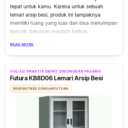
tepat untuk kamu. Karena untuk sebuah
lemari arsip besi, produk ini tampaknya
memiliki ruang yang luas dan bisa menyimpan
banyak dokumen maupun berkas.
READ MORE
Dibuat dengan material besi yang memiliki
ketebalan 0,7 mm, kabinet ini tentunya kokoh
dan dapat digunakan untuk pemakaian
jangka panjang. Dirancang dengan 2 pintu
SOLUSI PRAKTIS DAPAT DIBONGKAR PASANG
Futura KB8D06 Lemari Arsip Besi
engsel, lemari arsip ini dilengkapi dengan
handle
yang nyaman dan dapat menjaga
BERPARTNER DENGAN
FUTURA
tangan kamu agar tidak terjepit ketika
membuka ataupun menutup pintu. Selain itu,
terdapat pula kunci, yang membuat data yang
kamu simpan di lemari ini lebih aman.