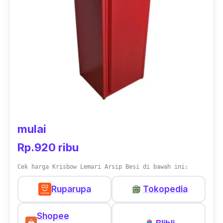
digunakan ialah metal. Sehingga ketahanan
dari lemari Kiev ini bisa diandalkan, terlebih
dengan finishing powder coating yang
menambah keindahan dekorasi ruangan.
mulai
Rp.920 ribu
Cek harga Krisbow Lemari Arsip Besi di bawah ini:
Ruparupa
Tokopedia
Shopee