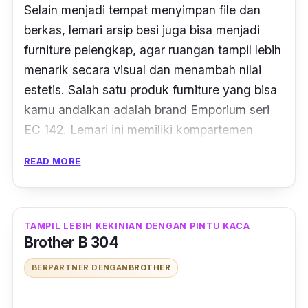
Selain menjadi tempat menyimpan
file
dan
berkas, lemari arsip besi juga bisa menjadi
furniture
pelengkap, agar ruangan tampil lebih
menarik secara visual dan menambah nilai
estetis. Salah satu produk
furniture
yang bisa
kamu
andalkan
adalah
brand
Emporium seri
EC 142. Lemari ini memiliki kompartemen
yang terbilang banyak dibandingkan dengan
READ MORE
produk kabinet arsip besi pada umumnya.
Pada seri ini terdapat penyimpanan dengan
pintu kaca yang bisa kamu gunakan untuk
TAMPIL LEBIH KEKINIAN DENGAN PINTU KACA
Brother B 304
menyimpan dokumen yang kamu miliki.
Sentuhan kaca pada bagian pintunya
pun
BERPARTNER DENGAN
BROTHER
memberikan kesan elegan dan kekinian.
Dilanjutkan dengan susunan kedua pada