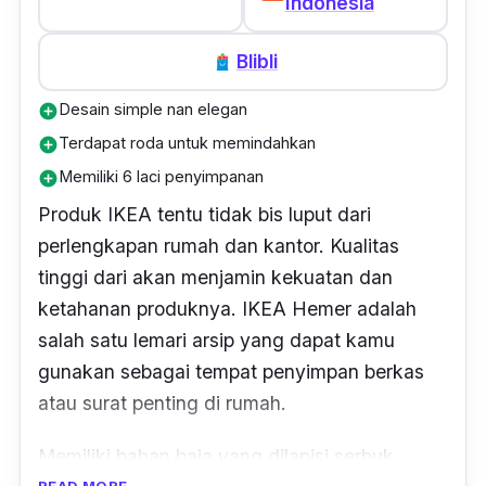
Indonesia
Blibli
Desain simple nan elegan
add_circle
Terdapat roda untuk memindahkan
add_circle
Memiliki 6 laci penyimpanan
add_circle
Produk IKEA tentu tidak bis luput dari
perlengkapan rumah dan kantor. Kualitas
tinggi dari akan menjamin kekuatan dan
ketahanan produknya. IKEA Hemer adalah
salah satu lemari arsip yang dapat kamu
gunakan sebagai tempat penyimpan berkas
atau surat penting di rumah.
Memiliki bahan baja yang dilapisi serbuk
READ MORE