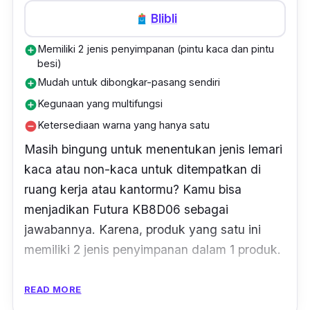
Blibli
Memiliki 2 jenis penyimpanan (pintu kaca dan pintu
add_circle
besi)
Mudah untuk dibongkar-pasang sendiri
add_circle
Kegunaan yang multifungsi
add_circle
Ketersediaan warna yang hanya satu
remove_circle
Masih bingung untuk menentukan jenis lemari
kaca atau non-kaca untuk
ditempatkan di
ruang kerja atau kantormu
? Kamu bisa
menjadikan Futura KB8D06 sebagai
jawabannya. Karena, produk yang satu ini
memiliki 2 jenis penyimpanan dalam 1 produk.
Pada bagian atasnya, lemari arsip
yang
READ MORE
d
irancang dengan material berbeda pada