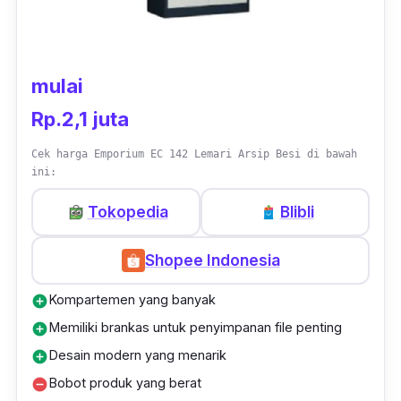
Produk yang satu ini juga tidak membutuhkan
perakitan secara mandiri atau
knockdown
untuk instalasinya, sehingga kamu bisa
mulai
langsung memakai kabinet ini untuk
Rp.2,1 juta
penyimpanan. Muatan lemari arsip besi
sliding
ini juga terbilang banyak dengan adanya 4
Cek harga Emporium EC 142 Lemari Arsip Besi di bawah
ini:
susun rak yang cukup luas untuk menyimpan
berbagai dokumen penting.
Tokopedia
Blibli
Shopee Indonesia
Kompartemen yang banyak
add_circle
Memiliki brankas untuk penyimpanan file penting
add_circle
Desain modern yang menarik
add_circle
Bobot produk yang berat
remove_circle