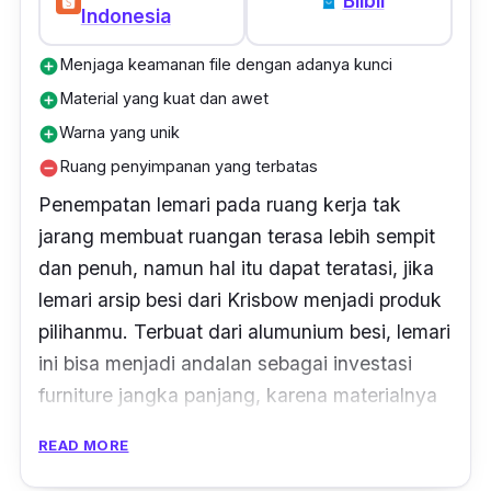
Blibli
Indonesia
Menjaga keamanan file dengan adanya kunci
add_circle
Material yang kuat dan awet
add_circle
Warna yang unik
add_circle
Ruang penyimpanan yang terbatas
remove_circle
Penempatan lemari pada ruang kerja tak
jarang membuat ruangan terasa lebih sempit
dan penuh, namun hal itu dapat teratasi, jika
lemari arsip besi dari Krisbow menjadi produk
pilihanmu. Terbuat dari alumunium besi, lemari
ini bisa menjadi andalan sebagai investasi
furniture
jangka panjang, karena materialnya
yang kokoh dan awet.
READ MORE
Memiliki ukuran 35 x 40 x 87,8 cm, kabinet