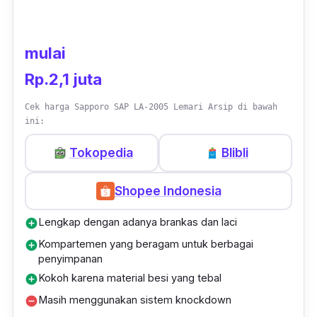
untuk dirakit. Dengan desainnya yang
sederhana, membuat
furniture
ini juga ideal
mulai
untuk ditempatkan pada konsep ruangan
Rp.2,1 juta
apapun, tanpa mengganggu estatikanya.
Cek harga Sapporo SAP LA-2005 Lemari Arsip di bawah
ini:
Tokopedia
Blibli
Shopee Indonesia
Lengkap dengan adanya brankas dan laci
add_circle
Kompartemen yang beragam untuk berbagai
add_circle
penyimpanan
Kokoh karena material besi yang tebal
add_circle
Masih menggunakan sistem knockdown
remove_circle