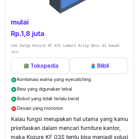
dengan dimensi 92 x 46 x 183 cm ini juga
memiliki tambahan berupa
handle
dan kunci
mulai
yang bisa membuat
file
kamu lebih aman.
Rp.1,8 juta
Cek harga Kozure KF 03S Lemari Arsip Besi di bawah
ini:
Tokopedia
Blibli
Kombinasi warna yang eyecatching
add_circle
Besi yang digunakan tebal
add_circle
Bobot yang tidak terlalu berat
add_circle
Desain yang monoton
remove_circle
Kalau fungsi merupakan hal utama yang kamu
prioritaskan dalam mencari
furniture
kantor,
maka Kozure KF 03S tentu bisa menjadi solusi