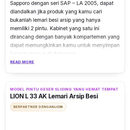
Sapporo dengan seri SAP – LA 2005,
dapat
diandalkan jika produk yang kamu cari
bukanlah lemari besi arsip yang hanya
memiliki 2 pintu.
Kabinet yang satu ini
dirancang dengan banyak kompartemen yang
dapat memungkinkan kamu untuk menyimpan
barang apapun
di dalamnya.
READ MORE
Dimulai dari bagian paling atas lemari yang
merupakan ruang penyimpanan untuk
dokumen dengan pintu kaca, yang
MODEL PINTU GESER SLIDING YANG HEMAT TEMPAT
memungkinkan kamu untuk dapat melihat
LION L 33 AK Lemari Arsip Besi
sekaligus mencari
item
yang kamu butuhkan
BERPARTNER DENGAN
LION
tanpa harus langsung membukanya.
Kemudian, pada tingkat kedua lemari ini
terdapat 3 buah laci penyimpanan dengan