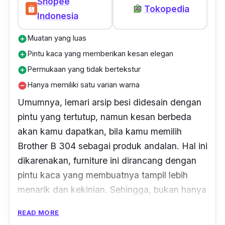
Shopee
Tokopedia
Indonesia
Muatan yang luas
add_circle
Pintu kaca yang memberikan kesan elegan
add_circle
Permukaan yang tidak bertekstur
add_circle
Hanya memiliki satu varian warna
remove_circle
Umumnya, lemari arsip besi didesain dengan
pintu yang tertutup, namun kesan berbeda
akan kamu dapatkan, bila kamu memilih
Brother B 304 sebagai produk andalan. Hal ini
dikarenakan,
furniture
ini dirancang dengan
pintu kaca yang membuatnya tampil lebih
menarik dan kekinian. Sehingga, bukan hanya
sebagai tempat penyimpanan, keberadaan
READ MORE
furniture
yang satu ini juga bisa mempercantik