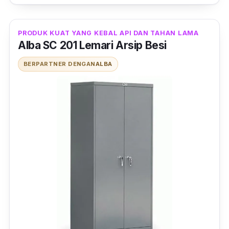
bagian pintunya ini terdiri dari pintu kaca
sebagai penutupnya. Sedangkan untuk
PRODUK KUAT YANG KEBAL API DAN TAHAN LAMA
bagian bawah, digunakan pintu besi sebagai
Alba SC 201 Lemari Arsip Besi
penutup
nya.
BERPARTNER DENGAN
ALBA
Furniture
ini menggunakan sistem
knockdown
untuk instalasinya, yang mengharuskan kamu
merakit produk bila ingin digunakan.
Walaupun begitu, hal tersebut tentunya
membuat kamu menjadi lebih mudah untuk
memindahkan lemari ini ke sisi yang kamu
inginkan.
Lemari arsip ini
desainnya tampak simpel dan
polos, namun muatannya cukup besar,
sehingga kamu dapat menyimpan banyak