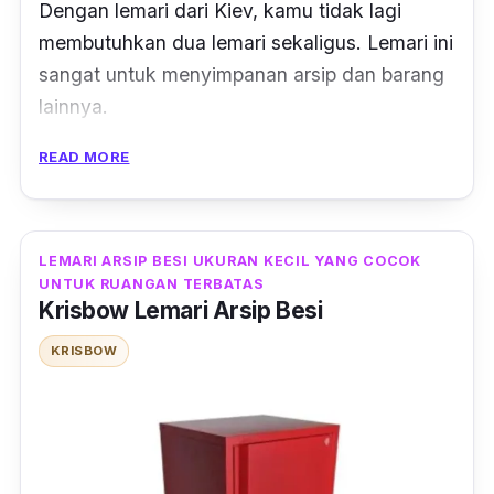
Dengan lemari dari Kiev, kamu tidak lagi
membutuhkan dua lemari sekaligus. Lemari ini
sangat untuk menyimpanan arsip dan barang
lainnya.
READ MORE
Terdapat dua jenis penyimpanan dari lemari
arsip besi ini, yaitu penyimpanan dengan pintu
kaca serta penyimpanan tertutup pada bagian
bawah. Keduanya memiliki rumah kunci yang
LEMARI ARSIP BESI UKURAN KECIL YANG COCOK
UNTUK RUANGAN TERBATAS
membuat barang atau arsipmu tetap aman.
Krisbow Lemari Arsip Besi
Selain itu pada ambalan lemari kaca, kamu
dapat menyimpan barang atau arsip hingga
KRISBOW
berat 30 kg, lho!
Ukuran dari lemari besi ini di 182.0 x 83.0 x
8.0 cm, dengan mayoritas bahan yang