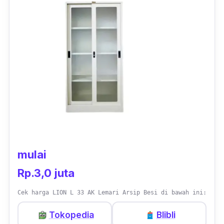
brankas pada bagian sampingnya.
Brankas
tersebut dapat kamu manfaatkan untuk
menyimpan barang berharga.
Untuk keamanannya tak perlu dipertanyakan,
karena brankas dibekali pengamanan ganda
dengan kode dan kunci manual. Selain itu,
pada tingkat paling bawah lemari ini, tersedia
ruang serbaguna yang bisa kamu manfaatkan
untuk menyimpan apapun. Tidak hanya
brankas, semua bagian dari kabinet ini
mulai
dilengkapi dengan kunci agar barang yang
Rp.3,0 juta
tersimpan tetap aman.
Cek harga LION L 33 AK Lemari Arsip Besi di bawah ini:
Dirancang dengan warna abu-abu yang
Tokopedia
Blibli
netral, menjadikan produk ini bisa