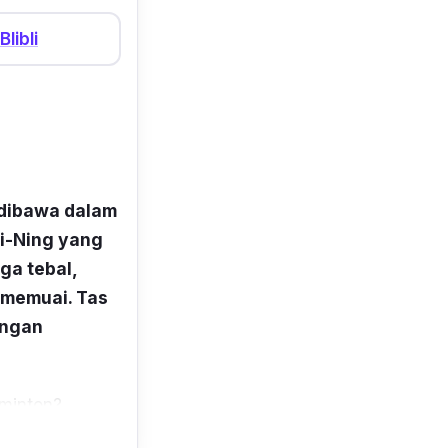
Blibli
 dibawa dalam
Li-Ning yang
uga tebal,
 memuai. Tas
engan
minton?
i ya.