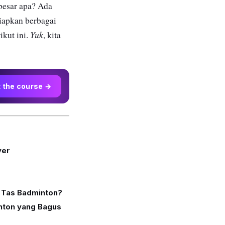
besar apa? Ada
apkan berbagai
Yuk
ikut ini.
, kita
t the course →
yer
 Tas Badminton?
nton yang Bagus