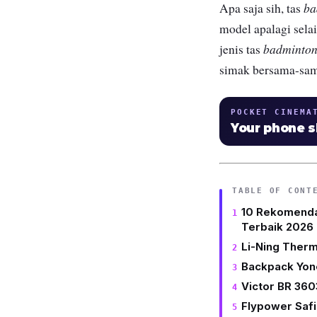
ba
Apa saja sih, tas
model apalagi selai
badminto
jenis tas
simak bersama-sa
POCKET CINEMA
Your phone 
TABLE OF CONT
10 Rekomenda
Terbaik 2026
Li-Ning Ther
Backpack Yon
Victor BR 360
Flypower Safi