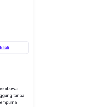
Blibli
l membawa
nggung tanpa
 sempurna