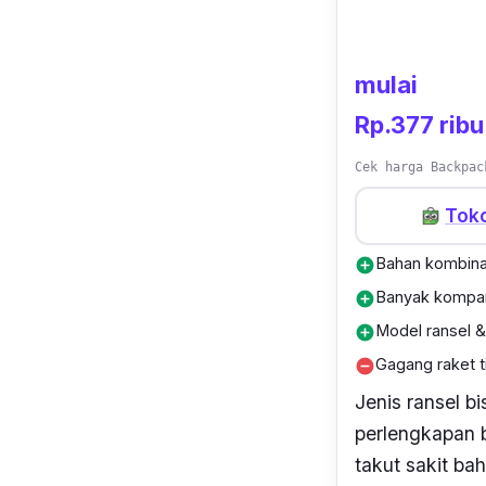
mulai
Rp.377 ribu
Cek harga Backpac
Tok
Bahan kombina
add_circle
Banyak kompa
add_circle
Model ransel 
add_circle
Gagang raket t
remove_circle
Jenis ransel b
perlengkapan b
takut sakit ba