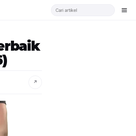
erbaik
6)
↗