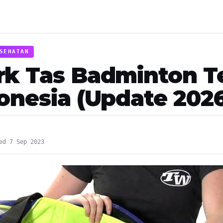
SEHATAN
rk Tas Badminton T
donesia (Update 202
ed 7 Sep 2023