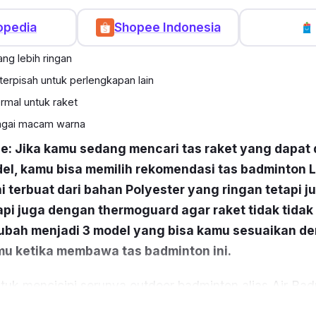
opedia
Shopee Indonesia
ang lebih ringan
rpisah untuk perlengkapan lain
ermal untuk raket
agai macam warna
ce: Jika kamu sedang mencari tas raket yang dapat
el, kamu bisa memilih rekomendasi tas badminton 
ini terbuat dari bahan Polyester yang ringan tetapi j
api juga dengan thermoguard agar raket tidak tidak
 ubah menjadi 3 model yang bisa kamu sesuaikan d
 ketika membawa tas badminton ini.
ntuk mencicipi serunya
outdoor badminton
alias
Air Bad
i, bawa juga Tas Badminton dari Li-Ning yang satu in