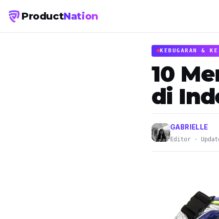
Product
Nation
KEBUGARAN & KE
10 Me
di In
GABRIELLE
Editor · Updat