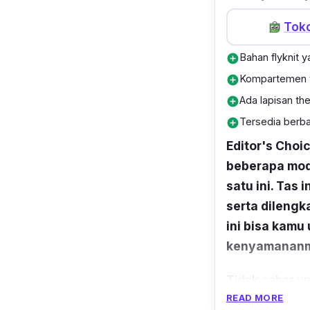
Tok
Bahan flyknit y
add_circle
Kompartemen te
add_circle
Ada lapisan th
add_circle
Tersedia berb
add_circle
Editor's Choi
beberapa mod
satu ini. Tas 
serta dilengk
ini bisa kamu
kenyamananmu
Tidak sabar u
READ MORE
Sebelum memula