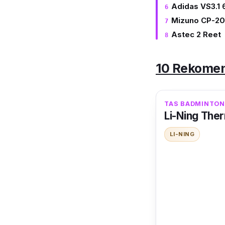
Adidas VS3.1 
Mizuno CP-20
Astec 2 Reet
10 Rekomen
TAS BADMINTON
Li-Ning The
LI-NING