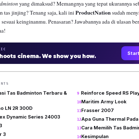
dminton
yang dimaksud? Memangnya yang tepat ukurannya se
ProductNation
n tas jinjing? Tenang saja, kali ini
sudah menyi
n
sesuai keinginanmu. Penasaran? Jawabannya ada di ulasan ber
ma!
TIC
Star
shoots cinema. We show you how.
ENTS
si Tas Badminton Terbaru &
Reinforce Speed RS Pla
Maritim Army Look
mo LN 2R 300D
Frasser 2007
ex Dynamic Series 24003
Apa Guna Thermal Pada
3
Cara Memilih Tas Badmi
r 3
Kesimpulan