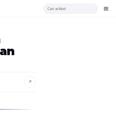
n
man
↗