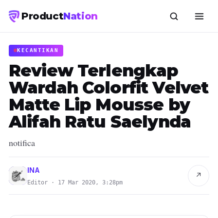
Product
Nation
KECANTIKAN
Review Terlengkap
Wardah Colorfit Velvet
Matte Lip Mousse by
Alifah Ratu Saelynda
notifica
INA
↗
Editor · 17 Mar 2020, 3:28pm