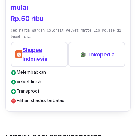
mulai
Rp.50 ribu
Cek harga Wardah Colorfit Velvet Matte Lip Mousse di
bawah ini:
Shopee
Tokopedia
Indonesia
Melembabkan
add_circle
Velvet finish
add_circle
Transproof
add_circle
Pilihan shades terbatas
remove_circle