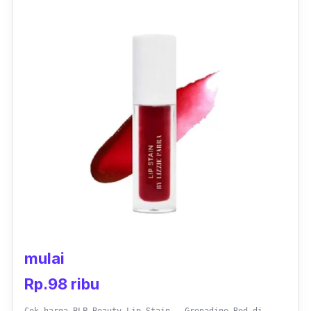
mulai
Rp.98 ribu
Cek harga BLP Beauty Lip Stain - Grenadine Red di