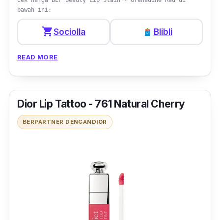
bawah ini:
shopping_cart
Sociolla
Blibli
READ MORE
Dior Lip Tattoo - 761 Natural Cherry
BERPARTNER DENGAN
DIOR