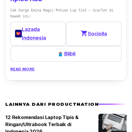
Cek harga Emina Magic Potion Lip Tint – Scarlet di
bawah ini:
Lazada
shopping_cart
Sociolla
Indonesia
Blibli
READ MORE
LAINNYA DARI PRODUCTNATION
12 Rekomendasi Laptop Tipis &
Ringan/Ultrabook Terbaik di
Indonesia 2026