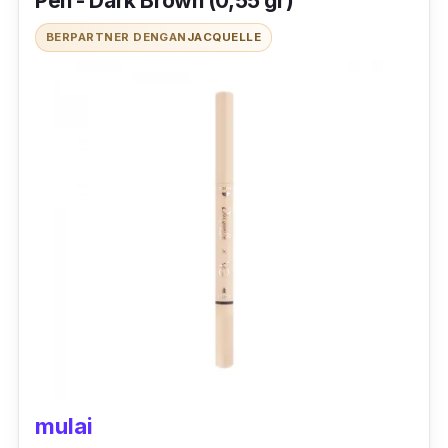
Pen - Dark Brown (0,55 gr)
BERPARTNER DENGAN
JACQUELLE
mulai