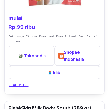
mulai
Rp.95 ribu
Cek harga PS Love Knee Heat Knee & Joint Pain Relief
di bawah ini:
Shopee
Tokopedia
Indonesia
Blibli
READ MORE
ElshéSkin Milk Body Scrub (289 gr)