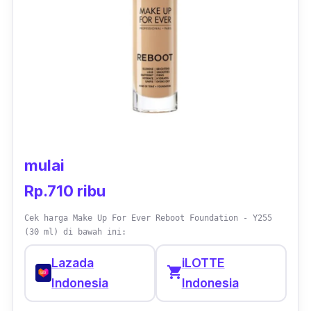
mulai
Rp.710 ribu
Cek harga Make Up For Ever Reboot Foundation - Y255
(30 ml) di bawah ini:
Lazada
iLOTTE
shopping_cart
Indonesia
Indonesia