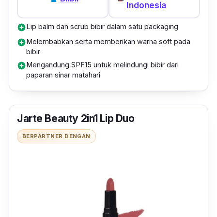
Indonesia
Lip balm dan scrub bibir dalam satu packaging
add_circle
Melembabkan serta memberikan warna soft pada
add_circle
bibir
Mengandung SPF15 untuk melindungi bibir dari
add_circle
paparan sinar matahari
Jarte Beauty 2in1 Lip Duo
BERPARTNER DENGAN