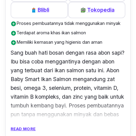
Blibli
Tokopedia
Proses pembuatannya tidak menggunakan minyak
add_circle
Terdapat aroma khas ikan salmon
add_circle
Memiliki kemasan yang higienis dan aman
add_circle
Sang buah hati bosan dengan rasa abon sapi?
Ibu bisa coba menggantinya dengan abon
yang terbuat dari ikan salmon satu ini. Abon
Baby Smart Ikan Salmon mengandung zat
besi, omega 3, selenium, protein, vitamin D,
vitamin B kompleks, dan zinc yang baik untuk
tumbuh kembang bayi. Proses pembuatannya
pun tanpa menggunakan minyak dan bebas
dari pengawet.
READ MORE