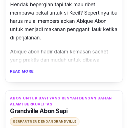
Hendak bepergian tapi tak mau ribet
Aiko abon tersedia dalam 3 varian rasa yaitu
membawa bekal untuk si Kecil? Sepertinya ibu
abon ayam, abon sapi dan salmon. Cocok
harus mulai mempersiapkan Abique Abon
dikonsumsi untuk bayi yang sudah MPASI,
untuk menjadi makanan pengganti lauk ketika
anak-anak, orang dewasa sebagai
di perjalanan.
pendamping lauk karena non kolesterol,
bebas pengawet dan juga non MSG.
Abique abon hadir dalam kemasan sachet
yang praktis dan mudah untuk dibawa
kemanapun. Bagi anak atau bayi yang suka
READ MORE
dengan rasa ikan, ibu bisa memilihkan rasa
yang berbeda, yaitu rasa ikan lele untuk
ditaburkan pada makanan si kecil. Abon ini
ABON UNTUK BAYI YANG RENYAH DENGAN BAHAN
cocok untuk bayi yang berumur 9 bulan.
ALAMI BERKUALITAS
Grandville Abon Sapi
Selain itu, Abique Abon ini terbuat dari daging
BERPARTNER DENGAN
GRANDVILLE
ikan lele pilihan yang dipadukan dengan