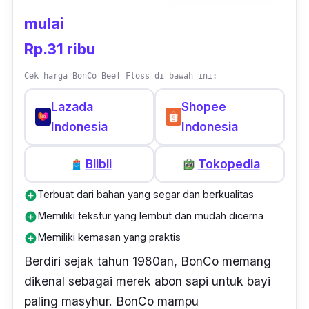
mulai
Menariknya lagi, proses pembuatan Abon My
Rp.31 ribu
Baby sangatlah aman karena tanpa
menggunakan minyak sehingga lebih sehat
Cek harga BonCo Beef Floss di bawah ini:
untuk si kecil. Varian rasa yang tersedia
Lazada
Shopee
dalam produk ini yaitu Lele, Patin, Ayam, Sapi
Indonesia
Indonesia
dan juga Sayur yang bisa dipilih agar si kecil
tidak cepat bosan.
Blibli
Tokopedia
Terbuat dari bahan yang segar dan berkualitas
add_circle
Memiliki tekstur yang lembut dan mudah dicerna
add_circle
Memiliki kemasan yang praktis
add_circle
Berdiri sejak tahun 1980an, BonCo memang
dikenal sebagai merek abon sapi untuk bayi
paling masyhur. BonCo mampu