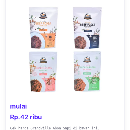
rempah berkualitas sehingga tidak amis dan
nyaman di lidah semua kalangan baik muda
maupun tua. Harganya juga sangat murah
dan terjangkau, hanya dengan 10ribuan saja
Ibu bisa memberikan abon bayi yang bagus
untuk si kecil.
mulai
Rp.42 ribu
Cek harga Grandville Abon Sapi di bawah ini: