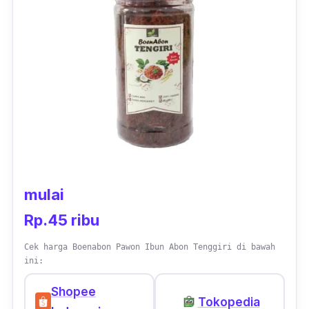
berbagai macam varian rasa seperti ayam,
lele, salmon dan sapi. Kelebihan lainnya
adalah harga produk ini relatif terjangkau
untuk semua kalangan.
mulai
Rp.45 ribu
Cek harga Boenabon Pawon Ibun Abon Tenggiri di bawah
ini:
Shopee
Tokopedia