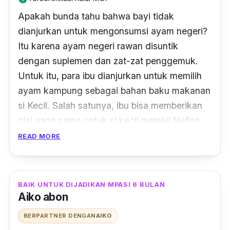
Apakah bunda tahu bahwa bayi tidak
dianjurkan untuk mengonsumsi ayam negeri?
Itu karena ayam negeri rawan disuntik
dengan suplemen dan zat-zat penggemuk.
Untuk itu, para ibu dianjurkan untuk memilih
ayam kampung sebagai bahan baku makanan
si Kecil. Salah satunya, ibu bisa memberikan
gizi yang sama untuk si kecil melalui Nafisa
Abon ayam kampung.
READ MORE
Abon ini dibuat dari 100% daging ayam
kampung segar. Daging ayam pilihan tersebut
BAIK UNTUK DIJADIKAN MPASI 6 BULAN
kemudian direbus selama beberapa waktu,
Aiko abon
sehingga dagingnya menjadi empuk.
BERPARTNER DENGAN
AIKO
Kemudian disuir, serta diberi bumbu untuk