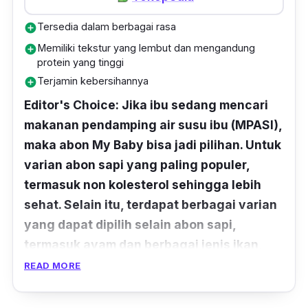
Tersedia dalam berbagai rasa
add_circle
Memiliki tekstur yang lembut dan mengandung
add_circle
protein yang tinggi
Terjamin kebersihannya
add_circle
Editor's Choice: Jika ibu sedang mencari
makanan pendamping air susu ibu (MPASI),
maka abon My Baby bisa jadi pilihan. Untuk
varian abon sapi yang paling populer,
termasuk non kolesterol sehingga lebih
sehat. Selain itu, terdapat berbagai varian
yang dapat dipilih selain abon sapi,
termasuk ayam dan berbagai jenis ikan,
agar nutrisi yang diperoleh si kecil
READ MORE
semakin lengkap.