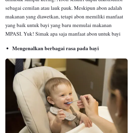
sebagai cemilan atau lauk pauk. Meskipun abon adalah
dengan sumber nutrisi yang sangat baik bagi
makanan yang diawetkan, tetapi abon memiliki manfaat
tubuh dan pertumbuhan bayi. Tersedia
yang baik untuk bayi yang baru memulai makanan
beberapa varian selain abon sapi yang dapat
MPASI. Yuk! Simak apa saja manfaat abon untuk bayi
dipilih yaitu ayam, ikan gabus, ikan tuna, ikan
dori, ikan lele dan ikan nila.
Mengenalkan berbagai rasa pada bayi