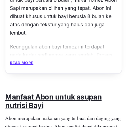
Sapi merupakan pilihan yang tepat. Abon ini
dibuat khusus untuk bayi berusia 8 bulan ke
atas dengan tekstur yang halus dan juga
lembut.
Keunggulan abon bayi tomez ini terdapat
pada kadar sodiumnya yang rendah. Proses
pembuatannya juga tidak menggunakan
READ MORE
minyak goreng, melainkan di oven dan
digiling halus sehingga abon ini awet dan
tahan lama. Selain itu, produk ini juga sesuai
Manfaat Abon untuk asupan
dengan proses Standar Operasional Prosedur
(SOP) dari BPOM sehingga terjamin
nutrisi Bayi
keamanannya.
Abon merupakan makanan yang terbuat dari daging yang
dimasak sampai kering. Abon sendiri dapat dikonsumsi
Daging sapi merupakan bahan makanan