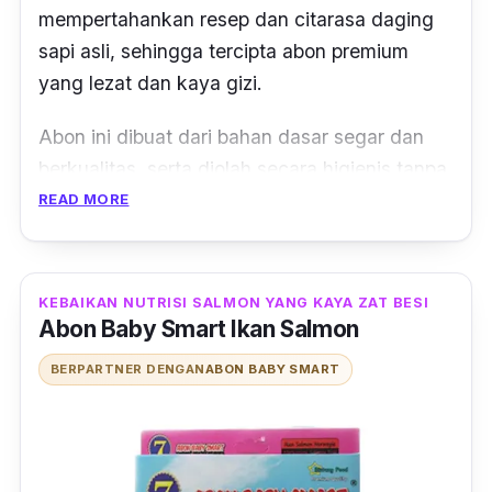
mempertahankan resep dan citarasa daging
sapi asli, sehingga tercipta abon premium
yang lezat dan kaya gizi.
Abon ini dibuat dari bahan dasar segar dan
berkualitas, serta diolah secara higienis tanpa
minyak, bahan pengawet, dan MSG, sehingga
READ MORE
baik untuk si Kecil. Selain itu, teksturnya yang
lembut tentu akan mudah dicerna oleh anak.
KEBAIKAN NUTRISI SALMON YANG KAYA ZAT BESI
Tak hanya itu saja, kemasannya juga sangat
Abon Baby Smart Ikan Salmon
praktis yaitu menggunakan
Zip Lock
sehingga
BERPARTNER DENGAN
ABON BABY SMART
tidak mudah tumpah.Abon BonCo ini sudah
dapat dimakan oleh bayi berusia 8 bulan ke
atas yang sudah MPASI, anak-anak hingga
dewasa