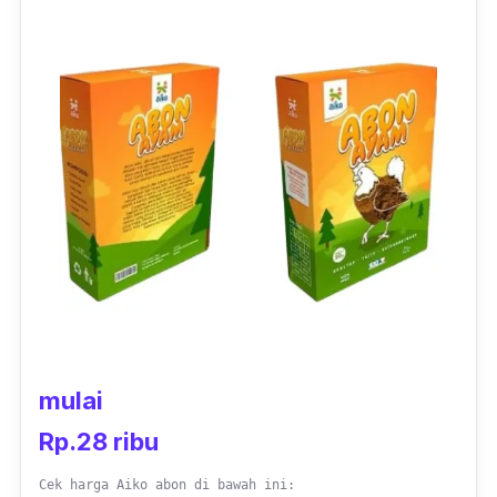
menjadi abon yang nikmat dan lembut untuk
dikonsumsi.
Para Ibu juga tidak perlu khawatir dengan
keamanan dari produk ini karena Nafisa Abon
ayam Kampung diolah tanpa pengawet, MSG
dan juga pewarna buatan. Ditambah lagi,
produk ini juga sudah tersertifikasi halal oleh
MUI dan menjadikan Nafisa Abon Ayam ini
merupakan rekomendasi abon bayi yang
bagus untuk bayi.
mulai
Rp.28 ribu
Cek harga Aiko abon di bawah ini: