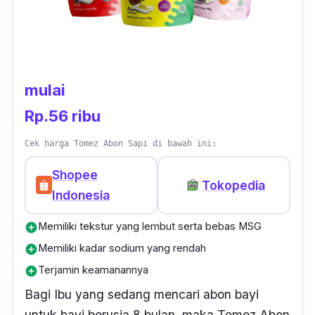
mulai
Rp.56 ribu
Cek harga Tomez Abon Sapi di bawah ini:
Shopee
Tokopedia
Indonesia
Memiliki tekstur yang lembut serta bebas MSG
add_circle
Memiliki kadar sodium yang rendah
add_circle
Terjamin keamanannya
add_circle
Bagi Ibu yang sedang mencari abon bayi
untuk bayi berusia 8 bulan, maka Tomez Abon