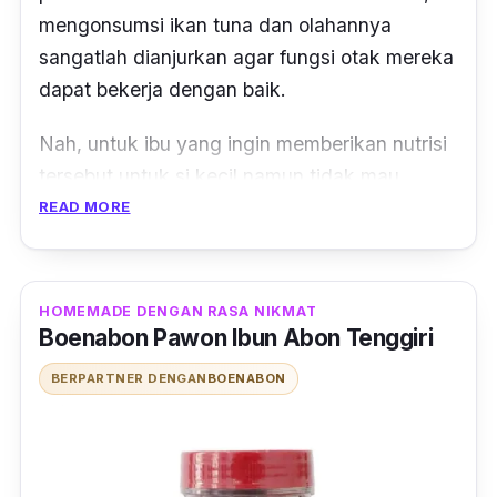
mengonsumsi ikan tuna dan olahannya
sangatlah dianjurkan agar fungsi otak mereka
dapat bekerja dengan baik.
Nah, untuk ibu yang ingin memberikan nutrisi
tersebut untuk si kecil namun tidak mau
repot-repot mengolah ikan tuna sendiri, cukup
READ MORE
taburkan abon bayi Magels ke dalam
makanannya. Abon ikan tuna untuk bayi ini
aman dijadikan sebagai makanan
HOMEMADE DENGAN RASA NIKMAT
Boenabon Pawon Ibun Abon Tenggiri
pendamping lauk bayi atau anak sehari-hari.
BERPARTNER DENGAN
BOENABON
Abon bayi Magels ini diolah secara higienis
tanpa bahan pengawet dan MSG sehingga
kandungan gizi di dalamnya tetap terjaga
dengan baik. Tak hanya tuna saja, terdapat