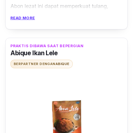
Abon lezat ini dapat memperkuat tulang,
menambah massa otot yang penting untuk
READ MORE
pertumbuhan, meningkatkan nafsu makan,
hingga menjaga kekuatan gigi sang buah hati.
Terbuat dari bahan-bahan berkualitas dan
PRAKTIS DIBAWA SAAT BEPERGIAN
diproses tanpa minyak sehingga mengandung
Abique Ikan Lele
nilai gizi yang tinggi, omega 3, omega 6, DHA
BERPARTNER DENGAN
ABIQUE
serta kalsium.
Aiko abon tersedia dalam 3 varian rasa yaitu
abon ayam, abon sapi dan salmon. Cocok
dikonsumsi untuk bayi yang sudah MPASI,
anak-anak, orang dewasa sebagai
pendamping lauk karena non kolesterol,
bebas pengawet dan juga non MSG.