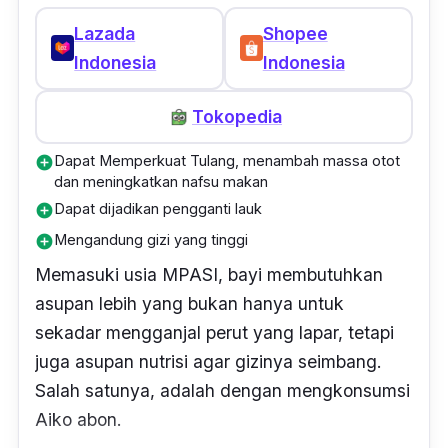
Lazada
Shopee
Indonesia
Indonesia
Tokopedia
Dapat Memperkuat Tulang, menambah massa otot
add_circle
dan meningkatkan nafsu makan
Dapat dijadikan pengganti lauk
add_circle
Mengandung gizi yang tinggi
add_circle
Memasuki usia MPASI, bayi membutuhkan
asupan lebih yang bukan hanya untuk
sekadar mengganjal perut yang lapar, tetapi
juga asupan nutrisi agar gizinya seimbang.
Salah satunya, adalah dengan mengkonsumsi
Aiko abon.