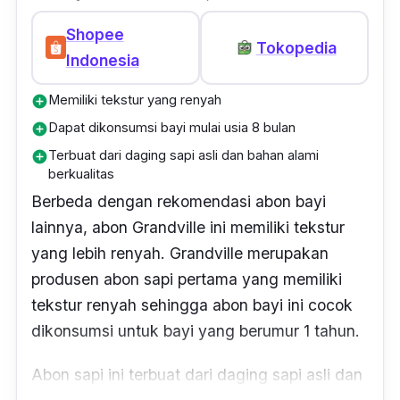
Shopee
Tokopedia
Indonesia
Memiliki tekstur yang renyah
add_circle
Dapat dikonsumsi bayi mulai usia 8 bulan
add_circle
Terbuat dari daging sapi asli dan bahan alami
add_circle
berkualitas
Berbeda dengan rekomendasi abon bayi
lainnya, abon Grandville ini memiliki tekstur
yang lebih renyah. Grandville merupakan
produsen abon sapi pertama yang memiliki
tekstur renyah sehingga abon bayi ini cocok
dikonsumsi untuk bayi yang berumur 1 tahun.
Abon sapi ini terbuat dari daging sapi asli dan