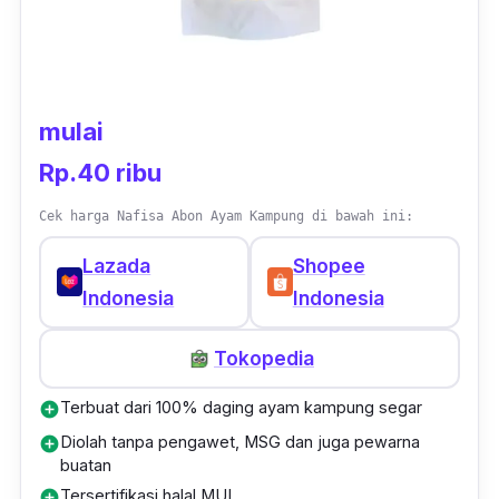
mulai
Rp.40 ribu
Cek harga Nafisa Abon Ayam Kampung di bawah ini:
Lazada
Shopee
Indonesia
Indonesia
Tokopedia
Terbuat dari 100% daging ayam kampung segar
add_circle
Diolah tanpa pengawet, MSG dan juga pewarna
add_circle
buatan
Tersertifikasi halal MUI
add_circle