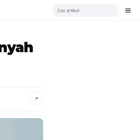
enyah
↗