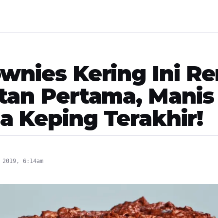
ownies Kering Ini R
itan Pertama, Manis
a Keping Terakhir!
 2019, 6:14am