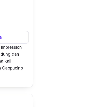
a
t impression
andung dan
a kali
a
Cappucino