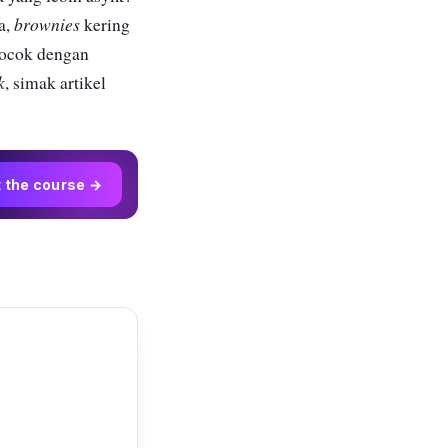
brownies
a,
kering
ocok dengan
k
, simak artikel
t the course →