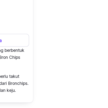
a
ng berbentuk
Bron Chips
erlu takut
ari Bronchips.
dan keju.