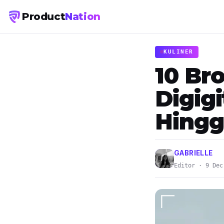
Product
Nation
KULINER
10 Br
Digig
Hingg
GABRIELLE
Editor · 9 Dec