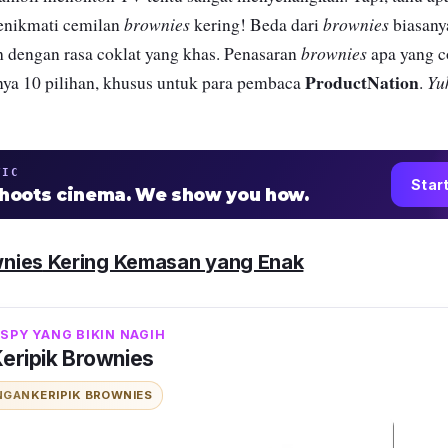
brownies
brownies
enikmati cemilan
kering! Beda dari
biasany
brownies
ah dengan rasa coklat yang khas. Penasaran
apa yang c
ProductNation
Yu
ya 10 pilihan, khusus untuk para pembaca
.
TIC
Star
shoots cinema. We show you how.
nies
Kering Kemasan yang Enak
ISPY YANG BIKIN NAGIH
Keripik Brownies
NGAN
KERIPIK BROWNIES