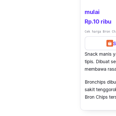
mulai
Rp.10 ribu
Cek harga Bron Ch
S
S
nack
manis
y
tipis. Dibuat s
membawa rasa
Bronchips dibu
sakit tenggor
Bron Chips t
er