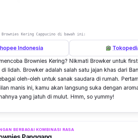
 Brownies Kering Cappucino di bawah ini:
hopee Indonesia
Tokopedi
k mencoba
Brownies
Kering? Nikmati Browker untuk
firs
di lidah. Browker adalah salah satu jajan khas dari B
 sebagai oleh-oleh untuk sanak saudara di rumah. Pertam
lan manis ini
, kamu akan langsung suka dengan arom
ahnya yang jatuh di mulut.
Hmm, so yummy
!
NGAN BERBAGAI KOMBINASI RASA
wnies Panggang