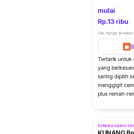
mulai
Rp.13 ribu
Cek harga Browker
S
Tertarik untu
yang berkesan 
sering dipilih
menggigit cemi
plus
remah-rem
DIPANGGANG DE
KUNANG Bro