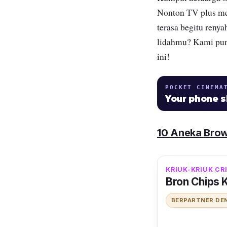
Nonton TV plus m
terasa begitu reny
lidahmu? Kami pun
ini!
POCKET CINEMA
Your phone 
10 Aneka
Brow
KRIUK-KRIUK CR
Bron Chips 
BERPARTNER DE