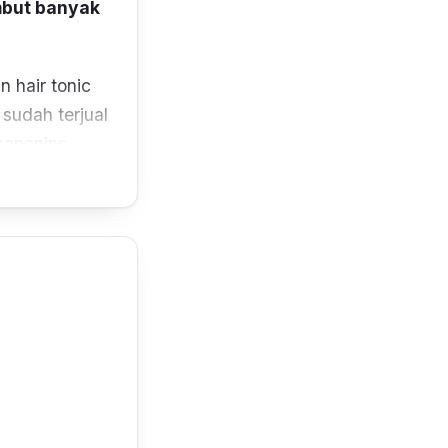
mbut banyak
an
hair tonic
sudah terjual
saponins,
neral yang
gan
 sehat dan
garkan
eramas.