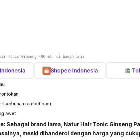
air Tonic Ginseng (90 ml) di bawah ini:
Indonesia
Shopee Indonesia
To
kau
rontokan
rtumbuhan rambut baru
ng awet
ce: Sebagai brand lama, Natur Hair Tonic Ginseng Pa
asalnya, meski dibanderol dengan harga yang cuku