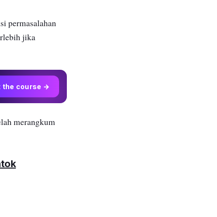
si permasalahan
rlebih jika
t the course →
telah merangkum
ntok