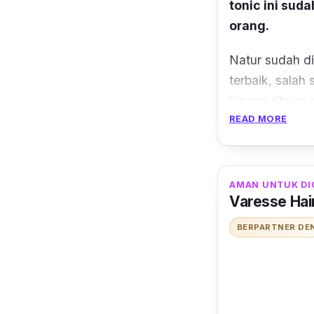
tonic
ini sud
orang.
Natur sudah di
terbaik
,
salah s
hingga ribuan
READ MORE
phytosterols, 
berguna untuk
Cara kerja ka
AMAN UNTUK DI
memperlancar p
Varesse Hai
kuat. Aroma da
BERPARTNER DE
sehingga saat 