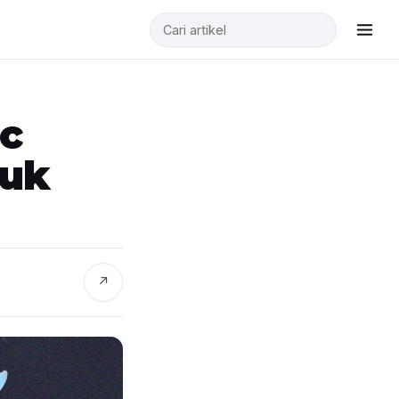
ic
tuk
↗