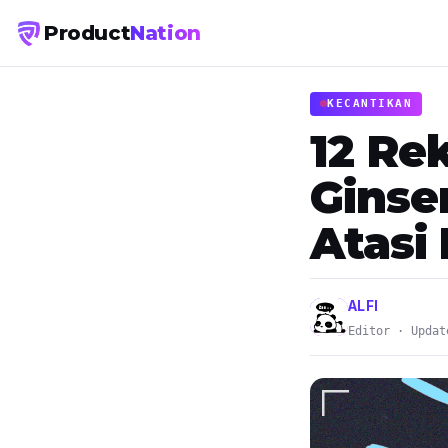
Product
Nation
KECANTIKAN
12 Re
Ginse
Atasi
ALFI
Editor · Updat