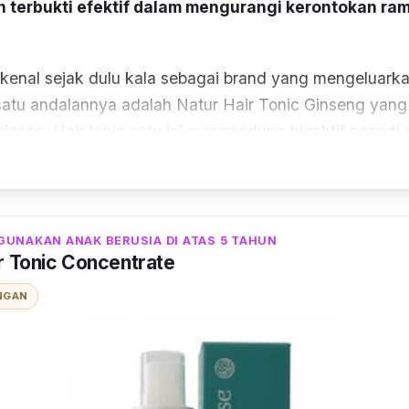
ah terbukti efektif dalam mengurangi kerontokan ra
kenal sejak dulu kala sebagai
brand
yang mengeluark
atu andalannya adalah Natur Hair Tonic Ginseng yang 
pieces
.
Hair tonic
satu ini mengandung bioaktif seperti
peptides, polysaccharides
, asam lemak, vitamin, dan mi
 memperkuat dan mengurangi kerontokan rambut.
ndungan bioaktif dalam
hair tonic
ginseng ini yaitu den
GUNAKAN ANAK BERUSIA DI ATAS 5 TAHUN
eredaran darah di kulit kepala sehingga rambut tetap
r Tonic Concentrate
ri Natur Hair Tonic Ginseng ini terbilang cukup menye
NGAN
baik untuk diaplikasikan ke kulit kepala setiap habis k