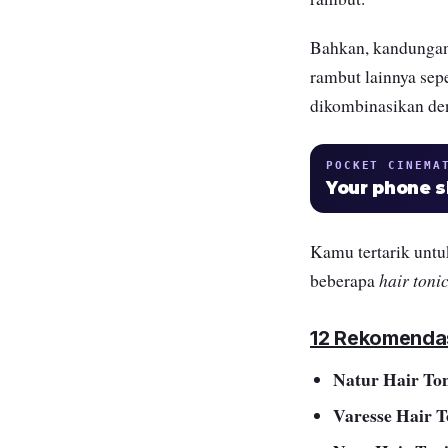
Bahkan, kandunga
rambut lainnya sepe
dikombinasikan den
POCKET CINEMA
Your phone 
Kamu tertarik unt
hair toni
beberapa
12 Rekomendas
Natur Hair To
Varesse Hair T