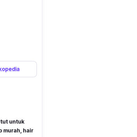
kopedia
tut untuk
p murah,
hair