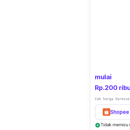
mulai
Rp.200 rib
Cek harga Varesse
Shopee 
Tidak memicu ir
add_circle