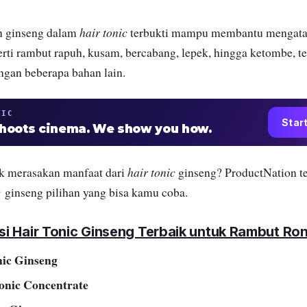
hair tonic
n ginseng dalam
terbukti mampu membantu mengata
rti rambut rapuh, kusam, bercabang, lepek, hingga ketombe, te
gan beberapa bahan lain.
TIC
Star
shoots cinema. We show you how.
hair tonic
uk merasakan manfaat dari
ginseng? ProductNation 
c
ginseng pilihan yang bisa kamu coba.
i Hair Tonic Ginseng Terbaik untuk Rambut Ro
nic Ginseng
onic Concentrate