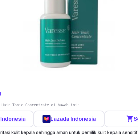
u
 Hair Tonic Concentrate di bawah ini:
shopping_cart
Indonesia
Lazada Indonesia
S
itasi kulit kepala sehingga aman untuk pemilik kulit kepala sensitif