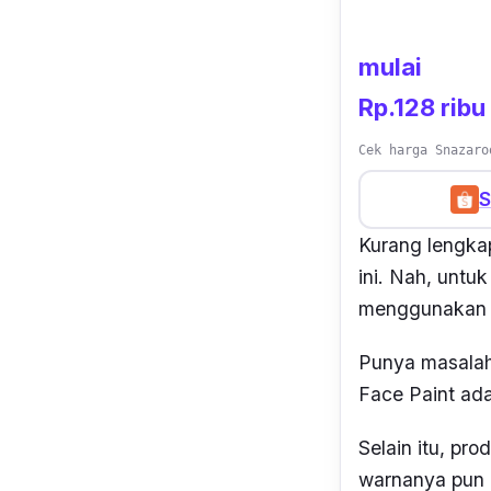
mulai
Rp.128 ribu
Cek harga Snazaro
S
Kurang lengka
ini. Nah, unt
menggunaka
Punya masalah 
Face Paint ad
Selain itu, pr
warnanya pun b