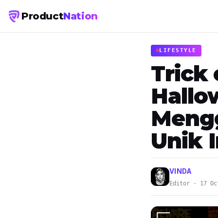
Product
Nation
LIFESTYLE
Trick
Hallo
Mengg
Unik I
VINDA
Editor · 17 Oc