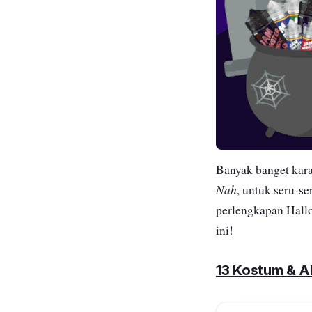
Banyak banget kara
Nah
, untuk seru-s
perlengkapan Hallo
ini!
13 Kostum & A