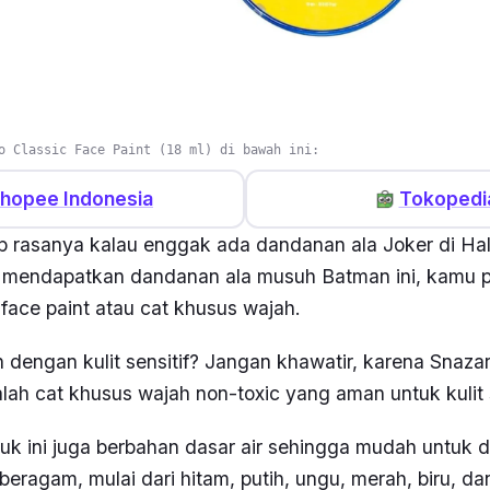
o Classic Face Paint (18 ml) di bawah ini:
hopee Indonesia
Tokopedi
p rasanya kalau enggak ada dandanan
ala
Joker di Ha
uk mendapatkan dandanan ala musuh Batman ini, kamu p
n
face paint
atau cat khusus wajah.
dengan kulit sensitif? Jangan khawatir, karena Snaza
alah cat khusus wajah
non-toxic
yang aman untuk kulit s
oduk ini juga berbahan dasar air sehingga mudah untuk d
eragam, mulai dari hitam, putih, ungu, merah, biru, dan