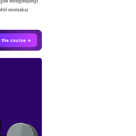
gan mengunjungi
mbil memakai
t the course →