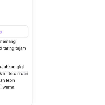
a
a memang
i taring tajam
utuhkan gigi
ni terdiri dari
an lebih
l warna