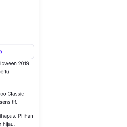
a
lloween 2019
erlu
roo Classic
ensitif.
ihapus. Pilihan
 hijau.