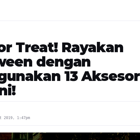
 or Treat! Rayakan
ween dengan
unakan 13 Aksesor
ni!
t 2019, 1:47pm