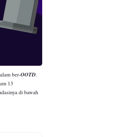
OOTD
dalam ber-
.
kum 13
dasinya di bawah