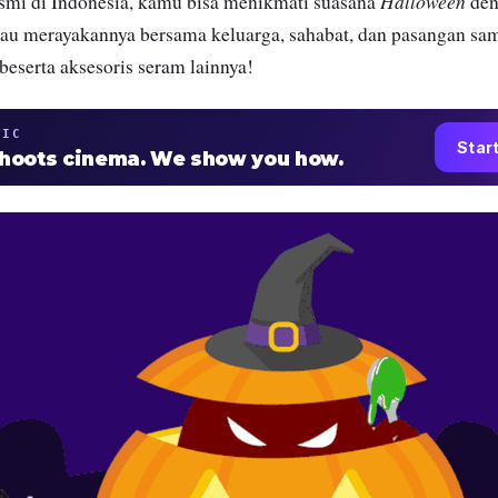
Halloween
esmi di Indonesia, kamu bisa menikmati suasana
den
au merayakannya bersama keluarga, sahabat, dan pasangan sa
beserta aksesoris seram lainnya!
TIC
Star
shoots cinema. We show you how.