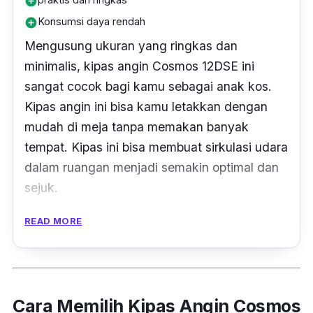
add_circle
Konsumsi daya rendah
add_circle
Mengusung ukuran yang ringkas dan
minimalis, kipas angin Cosmos 12DSE ini
sangat cocok bagi kamu sebagai anak kos.
Kipas angin ini bisa kamu letakkan dengan
mudah di meja tanpa memakan banyak
tempat. Kipas ini bisa membuat sirkulasi udara
dalam ruangan menjadi semakin optimal dan
sejuk.
Terdapat pula tombol pengaturan kecepatan
READ MORE
hembusan angin yang terdiri dari 3 level.
Dengan adanya tombol tersebut, kamu bisa
mengatur kecepatan angin sesuai keinginan
Cara Memilih Kipas Angin Cosmos
kamu. Soal konsumsi daya kamu tak perlu