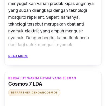
menyuguhkan varian produk kipas anginnya
yang sudah dilengkapi dengan teknologi
mosquito repellent
. Seperti namanya,
teknologi tersebut merupakan obat anti
nyamuk elektrik yang ampuh mengusir
nyamuk. Dengan begitu, kamu tidak perlu
ribet lagi untuk mengusir nyamuk.
Cosmos S033 Ony 3-in-1 juga didukung
READ MORE
dengan memiliki baling-baling kipas
berukuran 16 inci. Keberadaan baling-baling
sebesar itu mampu menghadirkan hembusan
BERBALUT WARNA HITAM YANG ELEGAN
Cosmos 7 LDA
angin ke seluruh penjuru ruangan. Cosmos
juga turut melengkapi kipas ini dengan 3 level
BERPARTNER DENGAN
COSMOS
kecepatan dan tombol berhenti yang dapat
digunakan sesuai dengan kebutuhan.