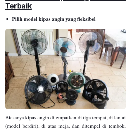
khawatir, karena si mungil ini hanya
Terbaik
mengonsumsi daya sebesar 37 watt saja.
Pilih model kipas angin yang fleksibel
Dengan harga Rp 200 ribuan saja, kamu
sudah bisa membawa pulang Cosmos 12DSE
ini.
Biasanya kipas angin ditempatkan di tiga tempat, di lantai
(model berdiri), di atas meja, dan ditempel di tembok.