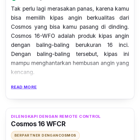
Tak perlu lagi merasakan panas, karena kamu
bisa memilih kipas angin berkualitas dari
Cosmos yang bisa kamu pasang di dinding.
Cosmos 16-WFO adalah produk kipas angin
dengan baling-baling berukuran 16 inci.
Dengan baling-baling tersebut, kipas ini
mampu menghantarkan hembusan angin yang
kencang.
Tidak hanya kencang, hembusan angin kipas
READ MORE
Cosmos ini juga memiliki jangkauan yang
lebih luas berkat fitur
super spread
. Dengan 3
tombol pengatur tingkat kecepatan, semakin
DILENGKAPI DENGAN REMOTE CONTROL
Cosmos 16 WFCR
memudahkan kamu untuk mengatur
kekencangan angin. Untuk konsumsi daya
BERPARTNER DENGAN
COSMOS