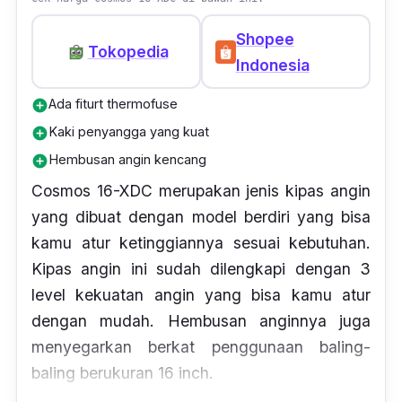
Shopee
Tokopedia
Indonesia
Ada fiturt thermofuse
add_circle
Kaki penyangga yang kuat
add_circle
Hembusan angin kencang
add_circle
Cosmos 16-XDC merupakan jenis kipas angin
yang dibuat dengan model berdiri yang bisa
kamu atur ketinggiannya sesuai kebutuhan.
Kipas angin ini sudah dilengkapi dengan 3
level kekuatan angin yang bisa kamu atur
dengan mudah. Hembusan anginnya juga
menyegarkan berkat penggunaan baling-
baling berukuran 16 inch.