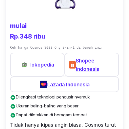
mulai
Rp.348 ribu
Cek harga Cosmos S033 Ony 3-in-1 di bawah ini:
Shopee
Tokopedia
Indonesia
Lazada Indonesia
Dilengkapi teknologi pengusir nyamuk
add_circle
Ukuran baling-baling yang besar
add_circle
Dapat diletakkan di beragam tempat
add_circle
Tidak hanya kipas angin biasa, Cosmos turut