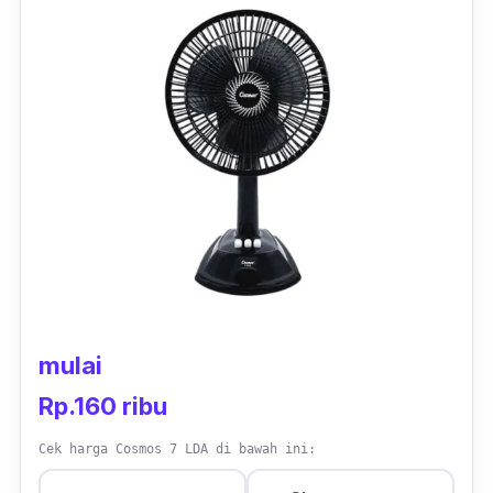
Masalah daya listrik, Cosmos S033 Ony 3-in-
1 dikenal menjadi salah satu kipas angin yang
tidak boros, yaitu hanya sekitar 46 watt saja.
Karena memiliki fungsi 3-in-1, maka kipas
angin ini bisa diletakkan di berbagai macam
tempat seperti di dinding, di lantai, maupun di
meja.
mulai
Rp.160 ribu
Cek harga Cosmos 7 LDA di bawah ini: