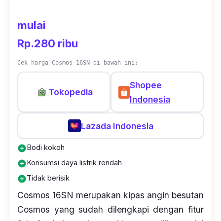
mulai
Rp.280 ribu
Cek harga Cosmos 16SN di bawah ini:
Shopee
Tokopedia
Indonesia
Lazada Indonesia
Bodi kokoh
add_circle
Konsumsi daya listrik rendah
add_circle
Tidak berisik
add_circle
Cosmos 16SN merupakan kipas angin besutan
Cosmos yang sudah dilengkapi dengan fitur