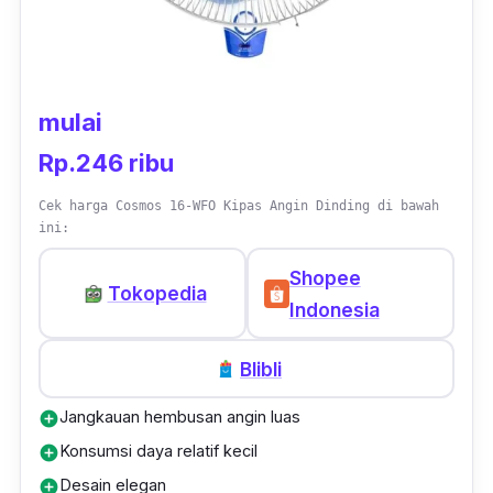
mulai
Rp.246 ribu
Cek harga Cosmos 16-WFO Kipas Angin Dinding di bawah
ini:
Shopee
Tokopedia
Indonesia
Blibli
Jangkauan hembusan angin luas
add_circle
Konsumsi daya relatif kecil
add_circle
Desain elegan
add_circle