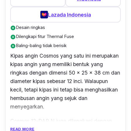
Lazada Indonesia
Desain ringkas
add_circle
Dilengkapi fitur Thermal Fuse
add_circle
Baling-baling tidak berisik
add_circle
Kipas angin Cosmos yang satu ini merupakan
kipas angin yang memiliki bentuk yang
ringkas dengan dimensi 50 x 25 x 38 cm dan
diameter kipas sebesar 12 inci. Walaupun
kecil, tetapi kipas ini tetap bisa menghasilkan
hembusan angin yang sejuk dan
menyegarkan.
Cosmos 12-DAR N juga dilengkapi dengan
mode pengaturan 3 pilihan yang bisa kamu
READ MORE