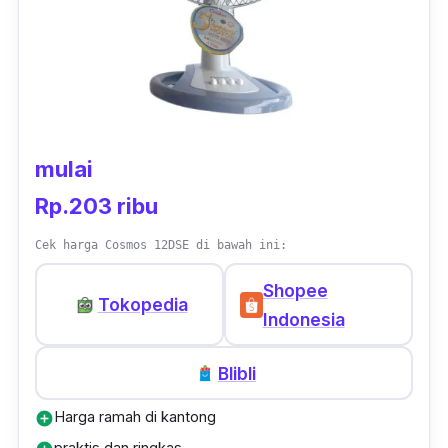
mulai
Rp.203 ribu
Cek harga Cosmos 12DSE di bawah ini:
Shopee
Tokopedia
Indonesia
Blibli
Harga ramah di kantong
add_circle
praktis dan ringkas