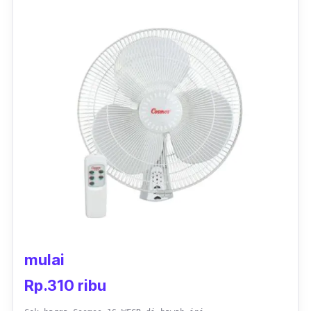
listriknya sendiri ada di angka 46 watt.
mulai
Rp.310 ribu