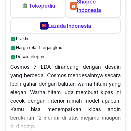
Shopee
Tokopedia
Indonesia
Lazada Indonesia
Praktis
add_circle
Harga relatif terjangkau
add_circle
Desain elegan
add_circle
Cosmos 7 LDA dirancang dengan desain
yang berbeda. Cosmos mendesainnya secara
lebih gahar dengan balutan warna hitam yang
elegan. Warna hitam juga membuat kipas ini
cocok dengan
interior
rumah model apapun.
Kamu bisa menempatkan kipas angin
berukuran 12 inci ini di atas mejamu maupun
di dinding.