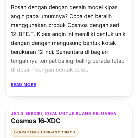
Bosan dengan dengan desain model kipas
angin pada umumnya? Coba deh beralih
menggunakan produk Cosmos dengan seri
12-BFE.T. Kipas angin ini memiliki bentuk unik
dengan dengan mengusung bentuk kotak
berukuran 12 inci. Sementara di bagian
tengahnya tempat baling-baling berada tetap
di desain dengan bentuk bulat.
Bicara soal baling-baling, Cosmos
READ MORE
merancangnya untuk dapat menghasilkan
angin yang sejuk dan melebar atau merata ke
seluruh penjuru ruangan. Terdapat pula tiga
JENIS BERDIRI, IDEAL UNTUK RUANG KELUARGA
Cosmos 16-XDC
pilihan kecepatan yang bisa kamu atur sesuai
dengan keinginan.
BERPARTNER DENGAN
COSMOS