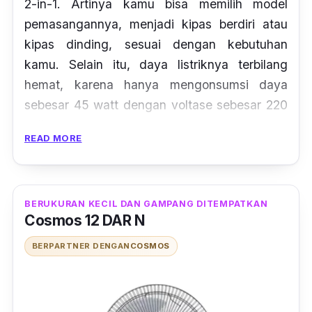
2-in-1
. Artinya kamu bisa memilih model
pemasangannya, menjadi kipas berdiri atau
kipas dinding, sesuai dengan kebutuhan
kamu. Selain itu, daya listriknya terbilang
hemat, karena hanya mengonsumsi daya
sebesar 45 watt dengan voltase sebesar 220
volt.
READ MORE
Bodinya tangguh berkat penggunaan plastik
tebal yang kuat. Tidak hanya itu saja, baling-
balingnya juga berukuran cukup besar, yaitu
BERUKURAN KECIL DAN GAMPANG DITEMPATKAN
Cosmos 12 DAR N
16 inch sehingga mampu menghasilkan
hembusan angin yang lebih besar. Kerja motor
BERPARTNER DENGAN
COSMOS
yg halus membuat baling-baling berputar
dengan tidak berisik.