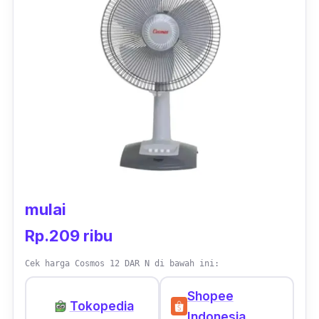
Tersedia dengan tiga pilihan kecepatan angin
dan satu tombol stop yang dapat kamu atur
sesuai dengan kebutuhan dan luas ruangan di
sekitar. Dengan sudut yang mudah
disesuaikan, kamu tidak perlu menghabiskan
waktu mengatur sudut hembusan angin yang
kamu inginkan.
mulai
Rp.209 ribu
Cek harga Cosmos 12 DAR N di bawah ini:
Shopee
Tokopedia
Indonesia