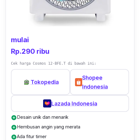
mulai
Rp.290 ribu
Cek harga Cosmos 12-BFE.T di bawah ini:
Shopee
Tokopedia
Indonesia
Lazada Indonesia
Desain unik dan menarik
add_circle
Hembusan angin yang merata
add_circle
Ada fitur timer
add_circle