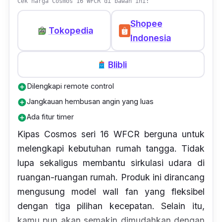
Cek harga Cosmos 16 WFCR di bawah ini:
Shopee
Tokopedia
Indonesia
Blibli
Dilengkapi remote control
add_circle
Jangkauan hembusan angin yang luas
add_circle
Ada fitur timer
add_circle
Kipas Cosmos seri 16 WFCR berguna untuk
melengkapi kebutuhan rumah tangga. Tidak
lupa sekaligus membantu sirkulasi udara di
ruangan-ruangan rumah. Produk ini dirancang
mengusung model
wall fan
yang fleksibel
dengan tiga pilihan kecepatan. Selain itu,
kamu pun akan semakin dimudahkan dengan