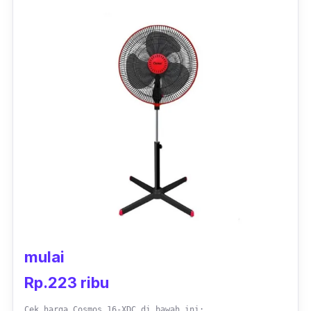
Ada juga fitur
timer
dan pengatur arah
putaran angin pada kipas angin canggih ini.
Meski terkesan minimalis, angin yang
dihasilkan Cosmos 12-BFE.T sangat kencang
lho. Konsumsi daya listrik kipas ini juga tidak
besar, yaitu hanya sekitar 37 watt saja.
mulai
Rp.223 ribu
Cek harga Cosmos 16-XDC di bawah ini: