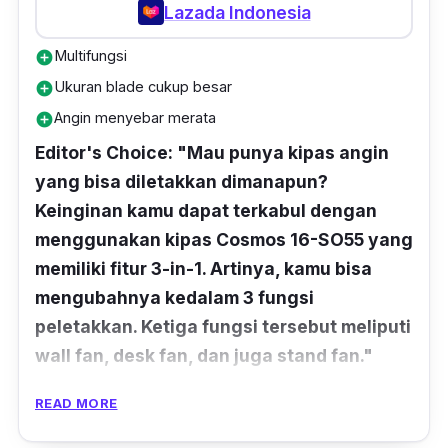
Lazada Indonesia
Multifungsi
add_circle
Ukuran blade cukup besar
add_circle
Angin menyebar merata
add_circle
Editor's Choice: "Mau punya kipas angin
yang bisa diletakkan dimanapun?
Keinginan kamu dapat terkabul dengan
menggunakan kipas Cosmos 16-SO55 yang
memiliki fitur 3-in-1. Artinya, kamu bisa
mengubahnya kedalam 3 fungsi
peletakkan. Ketiga fungsi tersebut meliputi
wall fan, desk fan, dan juga stand fan."
Blade
-nya yang berukuran 16 inci bisa
READ MORE
memberikan performa yang optimal dan