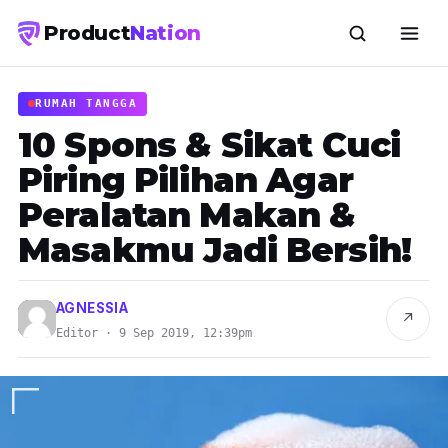
Product
Nation
RUMAH TANGGA
10 Spons & Sikat Cuci
Piring Pilihan Agar
Peralatan Makan &
Masakmu Jadi Bersih!
AGNESSIA
↗
Editor · 9 Sep 2019, 12:39pm