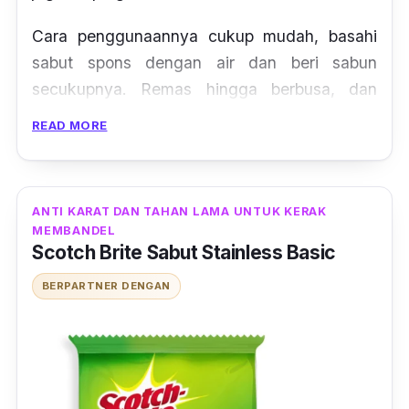
Cara penggunaannya cukup mudah, basahi
sabut
spons
dengan air dan beri sabun
secukupnya. Remas hingga berbusa, dan
gunakan sisi sabut untuk mencuci alat makan
READ MORE
dan minum. Kemudian bilas dan letakkan di
tempat kering.
ANTI KARAT DAN TAHAN LAMA UNTUK KERAK
MEMBANDEL
Scotch Brite Sabut Stainless Basic
BERPARTNER DENGAN