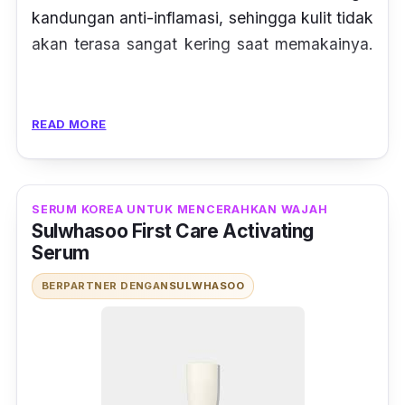
kandungan anti-inflamasi, sehingga kulit tidak
akan terasa sangat kering saat memakainya.
Ulasan Tyna Kanna Mirdad:
“Kulit aku kering
READ MORE
dan mudah berjerawat. Nah, dari segala
macam facial wash yang aku coba, kulit aku
justru sangat cocok dengan Mario Badescu
SERUM KOREA UNTUK MENCERAHKAN WAJAH
Acne Facial Cleanser. Sabun cuci muka ini
Sulwhasoo First Care Activating
sama sekali enggak menimbulkan jerawat
Serum
baru dan enaknya lagi, produk ini juga mudah
BERPARTNER DENGAN
SULWHASOO
ditemukan di Indonesia.”