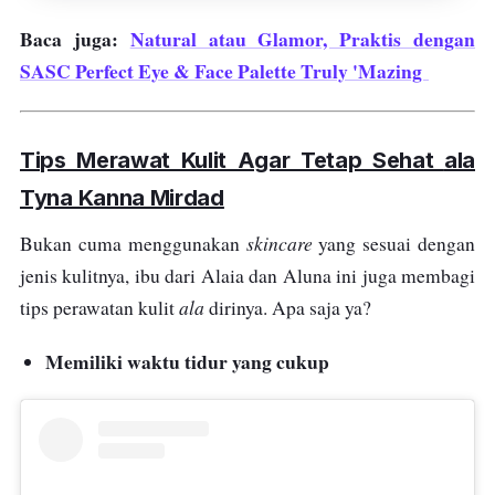
Ulasan Tyna Kanna Mirdad:
“Setelah pakai
Baca juga:
Natural atau Glamor, Praktis dengan
moisturizer, aku langsung mengaplikasikan
SASC Perfect Eye & Face Palette Truly 'Mazing
sunscreen ini sebagai last step dari skincare
routine di pagi dan siang hari. Sama sekali
enggak lengket, justru sunscreen ini malah
Tips Merawat Kulit Agar Tetap Sehat
ala
membuat makeup aku lebih menempel dan
Tyna Kanna Mirdad
awet.”
skincare
Bukan cuma menggunakan
yang sesuai dengan
jenis kulitnya, ibu dari Alaia dan Aluna ini juga membagi
ala
tips perawatan kulit
dirinya. Apa saja ya?
Memiliki waktu tidur yang cukup