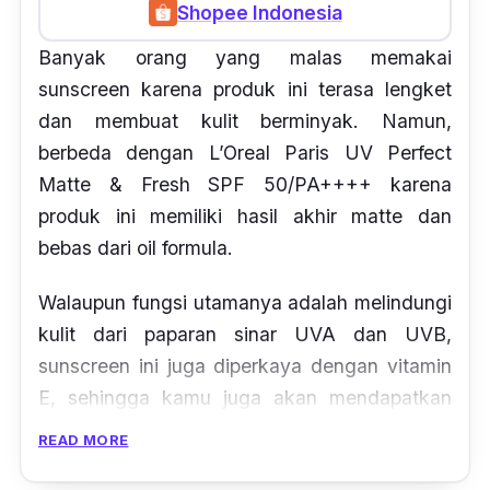
Shopee Indonesia
Banyak orang yang malas memakai
sunscreen
karena produk ini terasa lengket
dan membuat kulit berminyak. Namun,
berbeda dengan L’Oreal Paris UV Perfect
Matte & Fresh SPF 50/PA++++ karena
produk ini memiliki hasil akhir
matte
dan
bebas dari
oil formula.
Walaupun fungsi utamanya adalah melindungi
kulit dari paparan sinar UVA dan UVB,
sunscreen
ini juga diperkaya dengan vitamin
E, sehingga kamu juga akan mendapatkan
manfaat pelembab,
anti-aging
dan
READ MORE
antioksidan pada
sunscreen
ini.