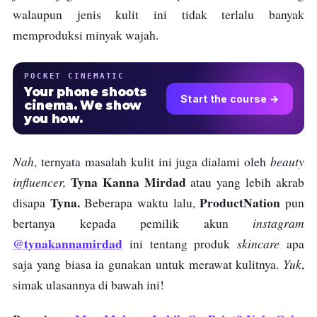
walaupun jenis kulit ini tidak terlalu banyak
memproduksi minyak wajah.
POCKET CINEMATIC
Your phone shoots
Start the course →
cinema. We show
you how.
Nah
beauty
, ternyata masalah kulit ini juga dialami oleh
Tyna Kanna Mirdad
influencer,
atau yang lebih akrab
Tyna.
ProductNation
disapa
Beberapa waktu lalu,
pun
instagram
bertanya kepada pemilik akun
@tynakannamirdad
skincare
ini tentang produk
apa
Yuk
saja yang biasa ia gunakan untuk merawat kulitnya.
,
simak ulasannya di bawah ini!