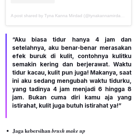
A post shared by Tyna Kanna Mirdad (@tynakannamirdad)
on
Ma
“Aku biasa tidur hanya 4 jam dan
setelahnya, aku benar-benar merasakan
efek buruk di kulit, contohnya kulitku
semakin kering dan berjerawat. Waktu
tidur kacau, kulit pun juga! Makanya, saat
ini aku sedang mengubah waktu tidurku,
yang tadinya 4 jam menjadi 6 hingga 8
jam. Bukan cuma diri kamu aja yang
istirahat, kulit juga butuh istirahat ya!”
Jaga kebersihan
brush make up