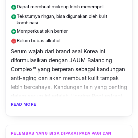
Dapat membuat makeup lebih menempel
add_circle
Teksturnya ringan, bisa digunakan oleh kulit
add_circle
kombinasi
Memperkuat skin barrier
add_circle
Belum bebas alkohol
remove_circle
Serum wajah dari brand asal Korea ini
diformulasikan dengan
JAUM Balancing
Complex™
yang berperan sebagai kandungan
anti-aging dan akan membuat kulit tampak
lebih bercahaya. Kandungan lain yang penting
dalam serum ini adalah
Licorice Root extract
dengan fungsi sebagai
READ MORE
brightening ingredient
sekaligus bahan yang akan melawan bakteri
penyebab jerawat. Tidak hanya bermanfaat
sebagai
skincare
, serum ini juga bisa
PELEMBAB YANG BISA DIPAKAI PADA PAGI DAN