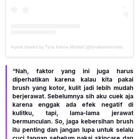
A post shared by Tyna Kanna Mirdad (@tynakannamirdad)
on
Au
“Nah, faktor yang ini juga harus
diperhatikan karena kalau kita pakai
brush yang kotor, kulit jadi lebih mudah
berjerawat. Sebelumnya sih aku cuek aja
karena enggak ada efek negatif di
kulitku, tapi, lama-lama jerawat
bermunculan. So, jaga kebersihan brush
itu penting dan jangan lupa untuk selalu
cuci tangan sebelum pakai skincare dan