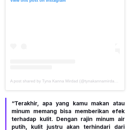
View this post on Instagram
A post shared by Tyna Kanna Mirdad (@tynakannamirdad)
on
De
“Terakhir, apa yang kamu makan atau
minum memang bisa memberikan efek
terhadap kulit. Dengan rajin minum air
putih, kulit justru akan terhindari dari