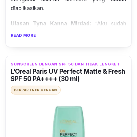
diaplikasikan.
Ulasan Tyna Kanna Mirdad:
“Aku sudah
mencoba banyak pelembab dan akhirnya aku
READ MORE
menemukan satu produk yang cocok dengan
kulitku, yaitu moisturizer cream dari Clinique.
Kalau kulitku lagi kering banget, aku pakai
SUNSCREEN DENGAN SPF 50 DAN TIDAK LENGKET
yang jar pink tapi kalau sedang normal, aku
L’Oreal Paris UV Perfect Matte & Fresh
biasa pakai yang jar kuning ini dan hasilnya
SPF 50 PA++++ (30 ml)
memang sangat melembabkan.”
BERPARTNER DENGAN