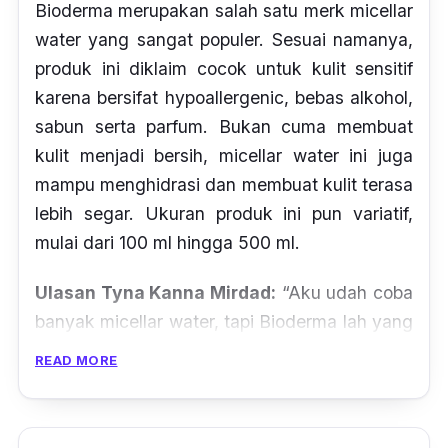
Bioderma merupakan salah satu
merk
micellar
water
yang sangat populer. Sesuai namanya,
produk ini diklaim cocok untuk kulit sensitif
karena bersifat
hypoallergenic,
bebas alkohol,
sabun serta parfum. Bukan cuma membuat
kulit menjadi bersih,
micellar water
ini juga
mampu menghidrasi dan membuat kulit terasa
lebih segar. Ukuran produk ini pun variatif,
mulai dari 100 ml hingga 500 ml.
Ulasan Tyna Kanna Mirdad:
“Aku udah coba
banyak micellar water, tapi Bioderma lah yang
paling cocok dengan kulitku karena produk ini
READ MORE
sama sekali enggak membuat kulitku iritasi.
Selain itu, micellar water ini juga bersifat netral
alias bisa dipakai oleh semua jenis kulit.”