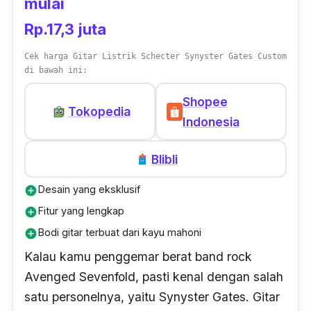
mulai
Rp.17,3 juta
Cek harga Gitar Listrik Schecter Synyster Gates Custom
di bawah ini:
Shopee
Tokopedia
Indonesia
Blibli
Desain yang eksklusif
add_circle
Fitur yang lengkap
add_circle
Bodi gitar terbuat dari kayu mahoni
add_circle
Kalau kamu penggemar berat band
rock
Avenged Sevenfold, pasti kenal dengan salah
satu personelnya, yaitu Synyster Gates. Gitar