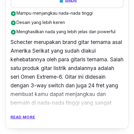
Blibli
Mampu menjangkau nada-nada tinggi
add_circle
Desain yang lebih keren
add_circle
Menghasilkan nada yang lebih jelas dan powerful
add_circle
Schecter merupakan
brand
gitar ternama asal
Amerika Serikat yang sudah diakui
kehebatannya oleh para gitaris ternama. Salah
satu produk gitar listrik andalannya adalah
seri Omen Extreme-6. Gitar ini didesain
dengan
3-way switch
dan juga 24
fret
yang
membuat kamu dapat menjangkau dan
bermain di nada-nada tinggi yang sangat
variatif.
READ MORE
Selain itu, suara yang dikeluarkan juga