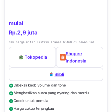
neck
U 50an, serta
Butterscotch Blonde
.
Fender turut melengkapinya dengan
pickup
US
Vintage
. Dentingan yang dihasilkan oleh
mulai
gitar ini mampu membangkitkan semangat
Rp.2,9 juta
klasik sekaligus menawarkan kesan yang
mengaum ketika didorong hingga batasnya.
Cek harga Gitar Listrik Ibanez GSA60 di bawah ini:
Shopee
Tokopedia
Indonesia
Blibli
Dibekali knob volume dan tone
add_circle
Menghasilkan suara yang nyaring dan merdu
add_circle
Cocok untuk pemula
add_circle
Harga cukup terjangkau
add_circle