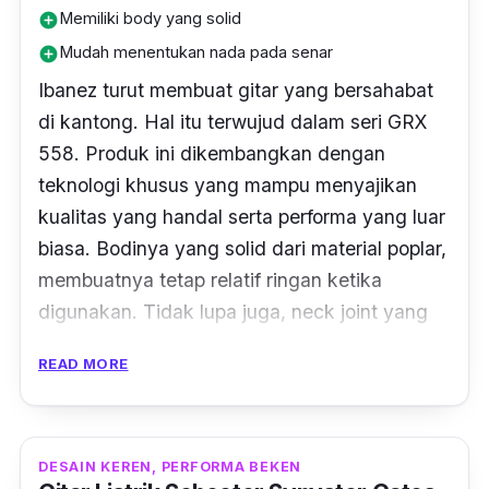
Memiliki body yang solid
add_circle
Mudah menentukan nada pada senar
add_circle
Ibanez turut membuat gitar yang bersahabat
di kantong. Hal itu terwujud dalam seri GRX
558. Produk ini dikembangkan dengan
teknologi khusus yang mampu menyajikan
kualitas yang handal serta performa yang luar
biasa. Bodinya yang solid dari material poplar,
membuatnya tetap relatif ringan ketika
digunakan. Tidak lupa juga,
neck joint
yang
kuat berkat koneksi
bolt-on
, sehingga tahan
READ MORE
ketika main musik keras.
Dengan
medium frets
yang ada pada gitar
listrik ini juga membuat kamu dengan mudah
DESAIN KEREN, PERFORMA BEKEN