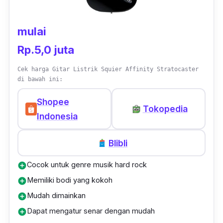
mulai
Rp.5,0 juta
Cek harga Gitar Listrik Squier Affinity Stratocaster
di bawah ini:
Shopee
Tokopedia
Indonesia
Blibli
Cocok untuk genre musik hard rock
add_circle
Memiliki bodi yang kokoh
add_circle
Mudah dimainkan
add_circle
Dapat mengatur senar dengan mudah
add_circle