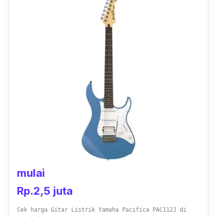
kamu cepat lelah saat memainkan gitar
elektrik ini. Lengkungannya pun dibuat presisi
untuk kenyamanan pemain saat memangku
atau menggendong gitar. Selain itu,
pickup
humbucker
dari gitar ini juga akan
memberikan efek nge-
bass
yang bagus.
mulai
Rp.2,5 juta
Cek harga Gitar Listrik Yamaha Pacifica PAC112J di