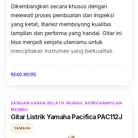
Dikembangkan secara khusus dengan
melewati proses pembuatan dan inspeksi
yang ketat, Ibanez memboyong kualitas
tampilan dan performa yang handal. Gitar ini
bisa menjadi senjata utamamu untuk
menciptakan instrumen yang berkualitas.
Alat musik gitar listrik sudah dibekali dengan
READ MORE
knob
volume
dan
tone
, dan juga dua
single
coil neck
, sehingga bisa dijadikan pilihan
tepat para pemula. Dengan fitur setelan gitar
tersebut menjadikan suara yang dikeluarkan
DENGAN HARGA RELATIF MURAH, BERPENAMPILAN
MEWAH
gitar lebih nyaring plus merdu.
Gitar Listrik Yamaha Pacifica PAC112J
Bodi gitar agathis membuat gitar ini nyaman
YAMAHA
di genggaman dan bobotnya pun tidak bikin