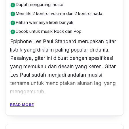
Dapat mengurangi noise
add_circle
Memiliki 2 kontrol volume dan 2 kontrol nada
add_circle
Pilihan warnanya lebih banyak
add_circle
Cocok untuk musik Rock dan Pop
add_circle
Epiphone Les Paul Standard merupakan gitar
listrik yang diklaim paling popular di dunia.
Pasalnya, gitar ini dibuat dengan spesifikasi
yang memukau dan desain yang keren. Gitar
Les Paul sudah menjadi andalan musisi
ternama untuk menciptakan alunan lagi yang
menggemuruh.
READ MORE
Gitar listrik ini tersedia dalam berbagai pilihan
warna. Adapun pilihan warnanya tersedia
dalam warna
metallic gold
,
ebony
,
pelham