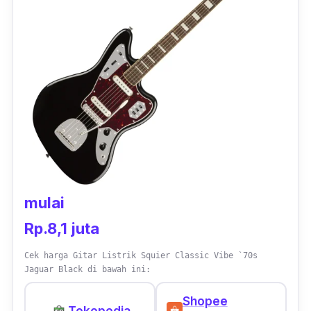
Gates
custom
membantumu lebih ekspresif
dan tampil keren saat mengiringi sebuah lagu.
Meski demikian, gitar listrik ini memiliki harga
yang cukup tinggi. Namun, akan sebanding
dengan performa suara yang dihasilkan gitar
elektrik ini.
mulai
Rp.8,1 juta
Cek harga Gitar Listrik Squier Classic Vibe `70s
Jaguar Black di bawah ini:
Shopee
Tokopedia