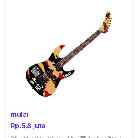
dengan
neck maple
yang dapat dipasang oleh
baut dengan
fretboard rosewood
.
Headstock
bergaya klasik tahun 70-an serta bagian
neck
dari
maple
dari gitar ini juga bisa memberi
kenyamanan ekstra saat memainkannya.
Selain itu, mesin
tuning die-cast
dapat
memudahkan kamu mengatur senar untuk
menyesuaikan
pitch
nada yang dihasilkan.
mulai
Rp.5,8 juta
Cek harga Gitar Listrik LTD GL 200K Kamikaze George