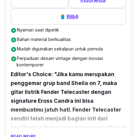
Indonesia
Blibli
Nyaman saat dipetik
add_circle
Bahan material berkualitas
add_circle
Mudah digunakan sekalipun untuk pemula
add_circle
Perpaduan desain vintage dengan inovasi
add_circle
kontemporer
Editor's Choice: "Jika kamu merupakan
penggemar grup band Sheila on 7, maka
gitar listrik Fender Telecaster dengan
signature Eross Candra ini bisa
membuatmu jatuh hati. Fender Telecaster
sendiri telah menjadi bagian inti dari
kepribadian Eross yang menggemparkan di
atas panggung. Dilengkapi dengan
READ MORE