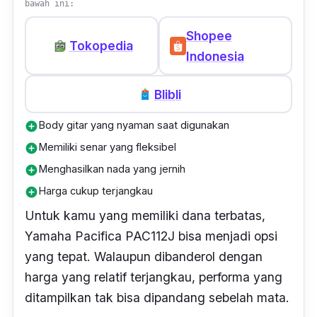
bawah ini:
Shopee
Tokopedia
Indonesia
Blibli
Body gitar yang nyaman saat digunakan
add_circle
Memiliki senar yang fleksibel
add_circle
Menghasilkan nada yang jernih
add_circle
Harga cukup terjangkau
add_circle
Untuk kamu yang memiliki dana terbatas,
Yamaha Pacifica PAC112J bisa menjadi opsi
yang tepat. Walaupun dibanderol dengan
harga yang relatif terjangkau, performa yang
ditampilkan tak bisa dipandang sebelah mata.