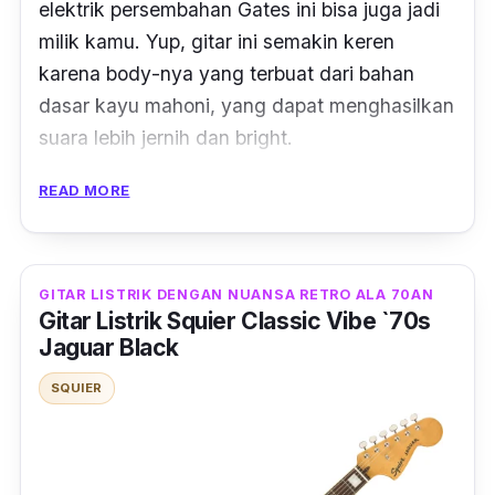
elektrik persembahan Gates ini bisa juga jadi
milik kamu.
Yup
, gitar ini semakin keren
karena
body
-nya yang terbuat dari bahan
dasar kayu mahoni, yang dapat menghasilkan
suara lebih jernih dan
bright.
Fitur
ultra access heel
dari gitar ini juga akan
READ MORE
memungkinkan kamu bermain dengan cepat
dan memberikan rentang
fretting
yang tak
terkendali. Floyd Rose 1500
tremolo bridge
GITAR LISTRIK DENGAN NUANSA RETRO ALA 70AN
Gitar Listrik Squier Classic Vibe `70s
dari gitar ini sangat bagus untuk kontrol nada
Jaguar Black
dan stabilitas. Sementara,
finger board
dari
kayu eboni yang keras menghasilkan suara
SQUIER
yang semakin keren dan tajam.
Bermain gitar dengan Schecter Synyster