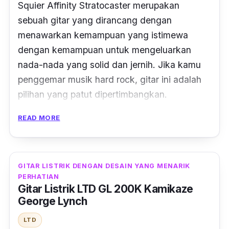
Squier Affinity Stratocaster merupakan
sebuah gitar yang dirancang dengan
menawarkan kemampuan yang istimewa
dengan kemampuan untuk mengeluarkan
nada-nada yang solid dan jernih. Jika kamu
penggemar musik
hard rock
, gitar ini adalah
pilihan yang patut dipertimbangkan.
READ MORE
Fitur lain yang ditawarkan dari gitar listrik ini
adalah adanya 3 buah
pickup single-coil
dengan
switch
5 arah serta
maple
yang bisa
dengan mudah kamu mainkan dengan 21
fret
GITAR LISTRIK DENGAN DESAIN YANG MENARIK
PERHATIAN
yang berukuran
medium
jumbo.
Gitar Listrik LTD GL 200K Kamikaze
George Lynch
Squier Affinity Series Stratocaster Electric
Guitar terbuat dari bodi
alder
yang kokoh
LTD