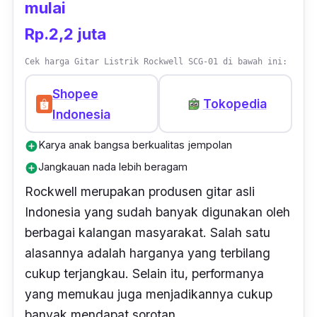
mulai
Rp.2,2 juta
Cek harga Gitar Listrik Rockwell SCG-01 di bawah ini:
Shopee
Tokopedia
Indonesia
Karya anak bangsa berkualitas jempolan
add_circle
Jangkauan nada lebih beragam
add_circle
Rockwell merupakan produsen gitar asli
Indonesia yang sudah banyak digunakan oleh
berbagai kalangan masyarakat. Salah satu
alasannya adalah harganya yang terbilang
cukup terjangkau. Selain itu, performanya
yang memukau juga menjadikannya cukup
banyak mendapat sorotan.