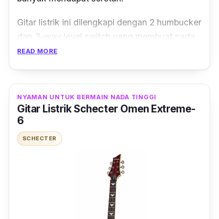
Gitar listrik ini dilengkapi dengan 2
humbucker
dan
3-way level switch
yang membuat nada
lebih beragam dan dapat memainkan berbagai
READ MORE
genre
musik. Dengan harganya yang
terjangkau tidak lantas membuat performanya
juga minimal. Di samping itu, warna coklat tua
NYAMAN UNTUK BERMAIN NADA TINGGI
kehitaman dari
body
gitar ini menjadikan
Gitar Listrik Schecter Omen Extreme-
6
tampilannya semakin garang dan keren.
SCHECTER