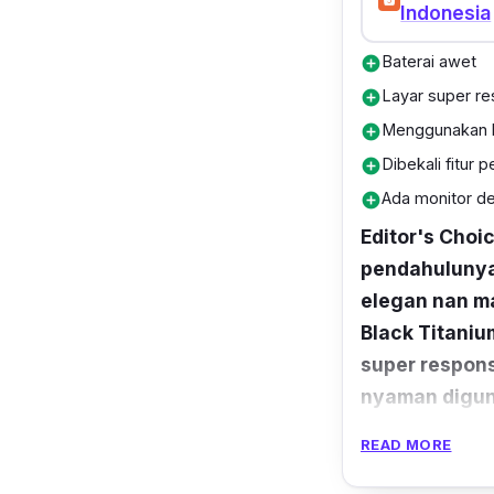
Indonesia
Baterai awet
add_circle
Layar super re
add_circle
Menggunakan ka
add_circle
Dibekali fitur 
add_circle
Ada monitor de
add_circle
Editor's Choi
pendahulunya,
elegan nan m
Black Titaniu
super respons
nyaman diguna
READ MORE
Perangkat ini 
melingkar pad