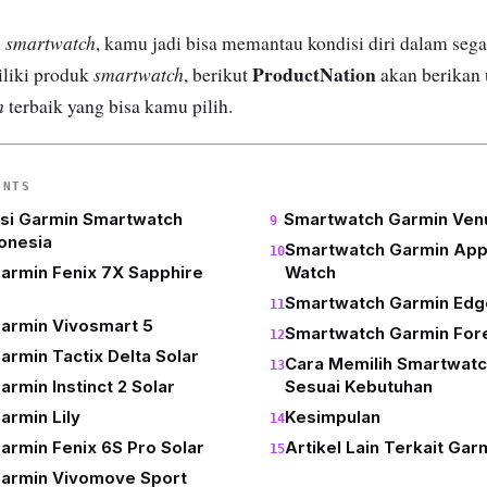
smartwatch
n
, kamu jadi bisa memantau kondisi diri dalam segal
ProductNation
smartwatch
iliki produk
, berikut
akan berikan 
h
terbaik yang bisa kamu pilih.
ENTS
si Garmin Smartwatch
Smartwatch Garmin Ven
donesia
Smartwatch Garmin App
armin Fenix 7X Sapphire
Watch
Smartwatch Garmin Edge
armin Vivosmart 5
Smartwatch Garmin For
rmin Tactix Delta Solar
Cara Memilih Smartwatc
rmin Instinct 2 Solar
Sesuai Kebutuhan
rmin Lily
Kesimpulan
rmin Fenix 6S Pro Solar
Artikel Lain Terkait Ga
armin Vivomove Sport