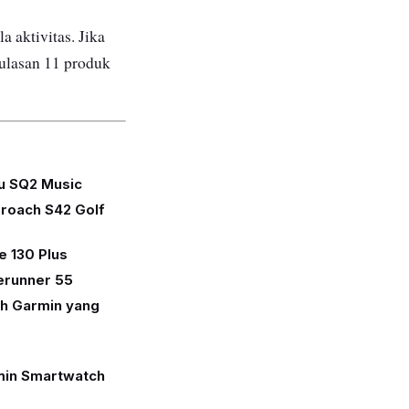
a aktivitas. Jika
ulasan 11 produk
u SQ2 Music
roach S42 Golf
 130 Plus
erunner 55
h Garmin yang
rmin Smartwatch