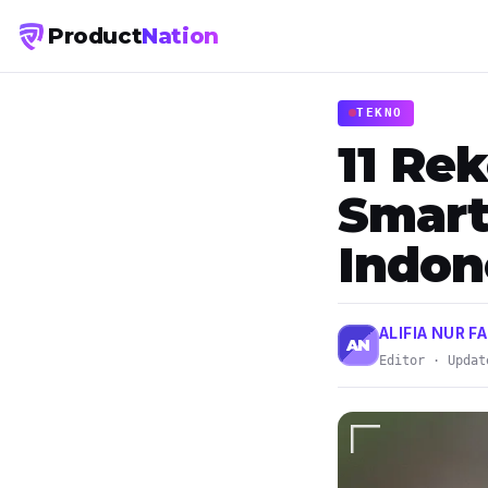
Product
Nation
TEKNO
11 Re
Smart
Indon
ALIFIA NUR FA
AN
Editor · Updat