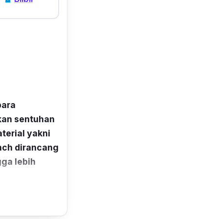
para
ikan sentuhan
terial yakni
inch dirancang
gga lebih
pas dan nyaman
 untuk