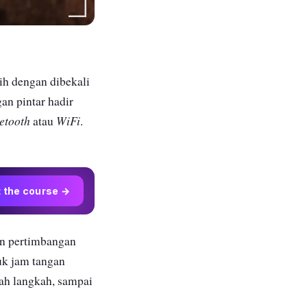
ih dengan dibekali
an pintar hadir
etooth
WiFi
atau
.
t the course →
kan pertimbangan
uk jam tangan
lah langkah, sampai