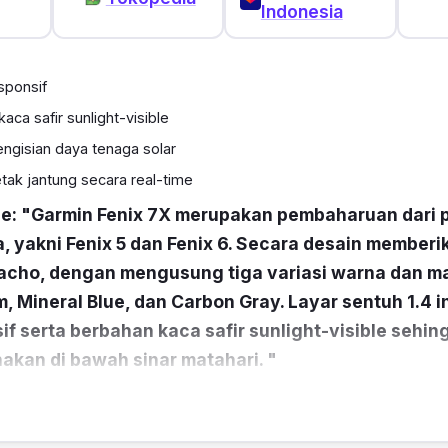
Indonesia
sponsif
ca safir sunlight-visible
pengisian daya tenaga solar
tak jantung secara real-time
ce: "Garmin Fenix 7X merupakan pembaharuan dari 
 yakni Fenix 5 dan Fenix 6. Secara desain member
acho, dengan mengusung tiga variasi warna dan ma
m, Mineral Blue, dan Carbon Gray. Layar sentuh 1.4 
if serta berbahan kaca safir sunlight-visible sehin
kan di bawah sinar matahari. "
juga ditunjang dengan
starp
silikon yang bisa kamu le
a pergelangan tangan.Adapun fiturnya sangat mumpuni