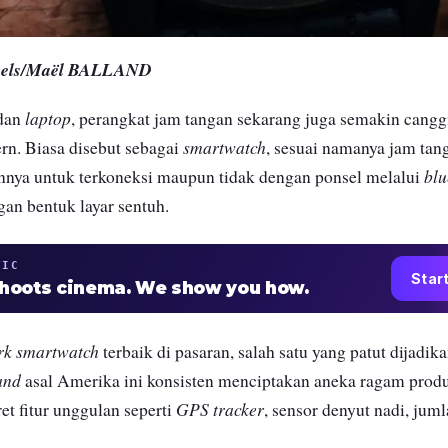
exels/Maël BALLAND
laptop
dan
, perangkat jam tangan sekarang juga semakin cangg
smartwatch
rn. Biasa disebut sebagai
, sesuai namanya jam tang
blu
ya untuk terkoneksi maupun tidak dengan ponsel melalui
gan bentuk layar sentuh.
TIC
Star
shoots cinema. We show you how.
rk smartwatch
terbaik di pasaran, salah satu yang patut dijadi
and
asal Amerika ini konsisten menciptakan aneka ragam prod
GPS tracker
et fitur unggulan seperti
, sensor denyut nadi, jum