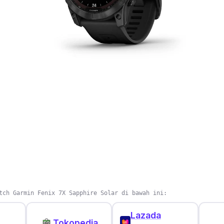
tch Garmin Fenix 7X Sapphire Solar di bawah ini:
Lazada
Tokopedia