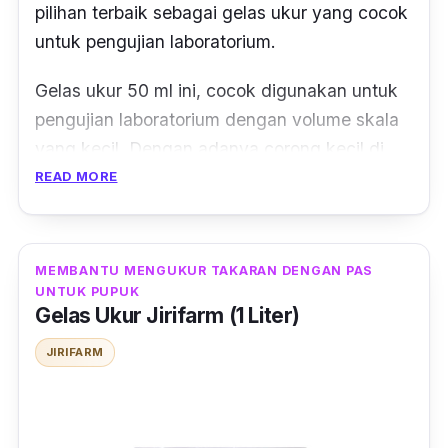
pilihan terbaik sebagai gelas ukur yang cocok
untuk pengujian laboratorium.
Gelas ukur 50 ml ini, cocok digunakan untuk
pengujian laboratorium dengan volume skala
yang kecil. Dengan adanya corong kecil di
ujung gelasnya, juga membantumu saat
READ MORE
sedang ingin menuang cairan kimia.
Selain itu gelas ukur laboratorium, gelas ini
MEMBANTU MENGUKUR TAKARAN DENGAN PAS
juga cocok digunakan saat praktium sample.
UNTUK PUPUK
Gelas Ukur Jirifarm (1 Liter)
Dengan berbahan kaca
borosilikat
yang
digunakan, menjadikannya tahan akan panas
JIRIFARM
dari cairan-cairan kimia.