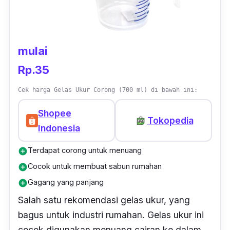
mulai
Rp.35
Cek harga Gelas Ukur Corong (700 ml) di bawah ini:
Shopee
Tokopedia
Indonesia
Terdapat corong untuk menuang
add_circle
Cocok untuk membuat sabun rumahan
add_circle
Gagang yang panjang
add_circle
Salah satu rekomendasi gelas ukur, yang
bagus untuk industri rumahan. Gelas ukur ini
cocok digunakan menuang cairan ke dalam