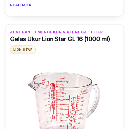
polycarbonate tebal, gelas ukur ini juga
READ MORE
mampu menahan air yang hampir mendidih.
Kelebihan dengan bahan yang berkualitas
ALAT BANTU MENGUKUR AIR HINGGA 1 LITER
baik itu, membuat gelas ukur ini jadi tidak
Gelas Ukur Lion Star GL 16 (1000 ml)
mudah rusak. Saat kamu menggunakannya
LION STAR
dan tidak sengaja menjatuhkannya, gelas
ukur ini akan tetap kokoh.