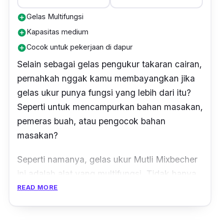
Gelas Multifungsi
add_circle
Kapasitas medium
add_circle
Cocok untuk pekerjaan di dapur
add_circle
Selain sebagai gelas pengukur takaran cairan,
pernahkah nggak kamu membayangkan jika
gelas ukur punya fungsi yang lebih dari itu?
Seperti untuk mencampurkan bahan masakan,
pemeras buah, atau pengocok bahan
masakan?
Seperti namanya, gelas ukur Mutli Mixbecher
ini adalah alat yang multifungsi. Tidak hanya
sebagai sebuah gelas ukur saja, tapi kamu
READ MORE
juga bisa menggunakannya sebagai pemeras
lemon atau jeruk, pengocok krim, serta