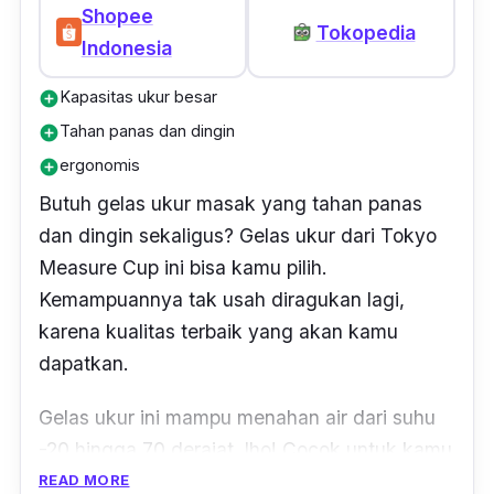
Shopee
Tokopedia
Indonesia
Kapasitas ukur besar
add_circle
Tahan panas dan dingin
add_circle
ergonomis
add_circle
Butuh gelas ukur masak yang tahan panas
dan dingin sekaligus? Gelas ukur dari Tokyo
Measure Cup ini bisa kamu pilih.
Kemampuannya tak usah diragukan lagi,
karena kualitas terbaik yang akan kamu
dapatkan.
Gelas ukur ini mampu menahan air dari suhu
-20 hingga 70 derajat, lho! Cocok untuk kamu
dalam kegiatan masak-memasak. Desain
READ MORE