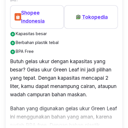
Shopee
Tokopedia
Indonesia
Kapasitas besar
add_circle
Berbahan plastik tebal
add_circle
BPA Free
add_circle
Butuh gelas ukur dengan kapasitas yang
besar? Gelas ukur Green Leaf ini jadi pilihan
yang tepat. Dengan kapasitas mencapai 2
liter, kamu dapat menampung cairan, ataupun
wadah campuran bahan maskan.
Bahan yang digunakan gelas ukur Green Leaf
ini menggunakan bahan yang aman, karena
sudah BPA
free
. Dengan bahan plastik