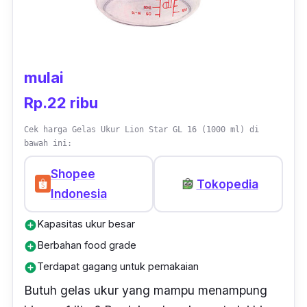
mulai
Rp.22 ribu
Cek harga Gelas Ukur Lion Star GL 16 (1000 ml) di
bawah ini:
Shopee
Tokopedia
Indonesia
Kapasitas ukur besar
add_circle
Berbahan food grade
add_circle
Terdapat gagang untuk pemakaian
add_circle
Butuh gelas ukur yang mampu menampung