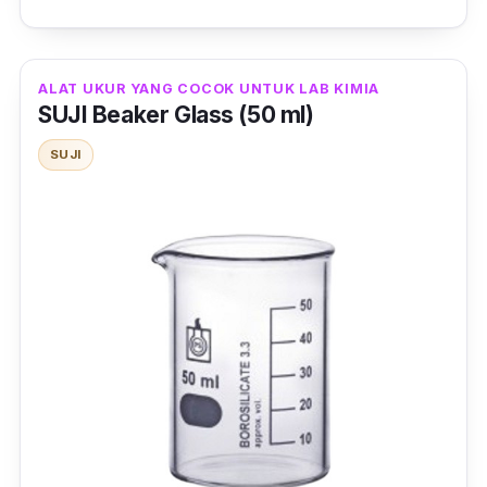
skala 100 ml dari kiri ke kanan, juga
memungkinkan kamu mengukurnya dari
bagian atas.
ALAT UKUR YANG COCOK UNTUK LAB KIMIA
SUJI Beaker Glass (50 ml)
Gelas ukur 500 ml ini, memiliki desain yang
SUJI
sedikit ramping. Lalu juga memiliki gagang
ergonomis dan corong kecil. Sehingga saat
menuang, sedikit adanya tumpahah. Dengan
desain dari gelas ukur dari Tokyo1 satu ini,
nyaman dan mudah untuk digunakan.
Cek harga terbaru Tokyo1 109693 Measure
Cup (500 ml):