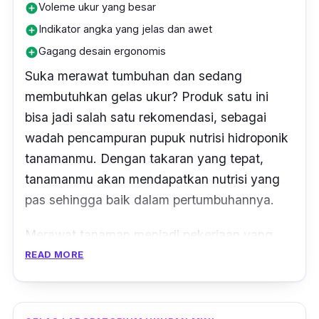
Voleme ukur yang besar
add_circle
Indikator angka yang jelas dan awet
add_circle
Gagang desain ergonomis
add_circle
Suka merawat tumbuhan dan sedang
membutuhkan gelas ukur? Produk satu ini
bisa jadi salah satu rekomendasi, sebagai
wadah pencampuran pupuk nutrisi hidroponik
tanamanmu. Dengan takaran yang tepat,
tanamanmu akan mendapatkan nutrisi yang
pas sehingga baik dalam pertumbuhannya.
Merawat tanaman menjadi pekerjaan yang
mudah, dengan ukuran gelas ukur yang
READ MORE
besar. Gelas ukur berkapasitas 1 liter ini,
mampu membuat racikan pupuk nutrisi yang
dapat digunakan untuk banyak tanaman.