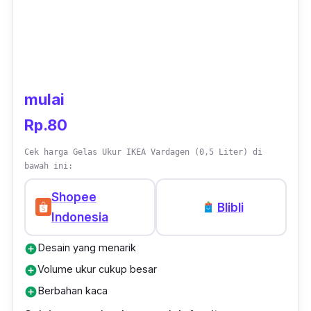
mulai
Rp.80
Cek harga Gelas Ukur IKEA Vardagen (0,5 Liter) di
bawah ini:
Shopee
Blibli
Indonesia
Desain yang menarik
add_circle
Volume ukur cukup besar
add_circle
Berbahan kaca
add_circle