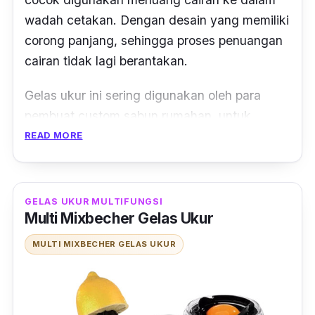
wadah cetakan. Dengan desain yang memiliki
corong panjang, sehingga proses penuangan
cairan tidak lagi berantakan.
Gelas ukur ini sering digunakan oleh para
pembuat
custom
sabun rumahan, untuk
membuat cairan sabun yang dituangkan
READ MORE
dalam cetakan bisa merata. Selain itu juga
dengan adanya indikator ukuran, membuat
produk ini dapat meracik takaran yang
GELAS UKUR MULTIFUNGSI
Multi Mixbecher Gelas Ukur
digunakan dengan tepat.
MULTI MIXBECHER GELAS UKUR
Kapasitas yang mencapai 700 ml, juga
membuat proses meracik sebuah cairan dapat
dilakukan sekali waktu. Permukaan yang rata
dan gagang yang cukup panjang juga