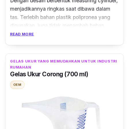
Dengan desain berbentuk measuring cylinder,
menjadikannya ringkas saat dibawa dalam
tas. Terlebih bahan plastik
polipronea
yang
digunakan, juga tidak menambah beban
berlebih. Namun tetap memberikan kualitas
READ MORE
yang terbaik sebagai gelas ukur laboratorium.
Gelas ukur dari VITLAB ini, juga dapat kamu
GELAS UKUR YANG MEMUDAHKAN UNTUK INDUSTRI
gunakan sebagai gelas ukur 10 ml.
RUMAHAN
Kepraktisan bentuk dan ukuran yang
Gelas Ukur Corong (700 ml)
diberikan, membuat gelas ukur ini dapat kamu
OEM
andalkan dalam kegiatan praktikum
laboratoriummu.