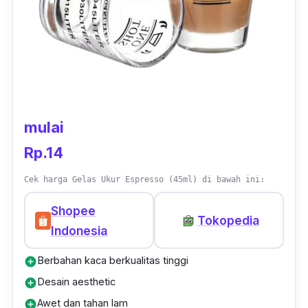
mulai
Rp.14
Cek harga Gelas Ukur Espresso (45ml) di bawah ini:
Shopee
Tokopedia
Indonesia
Berbahan kaca berkualitas tinggi
add_circle
Desain aesthetic
add_circle
Awet dan tahan lam
add_circle