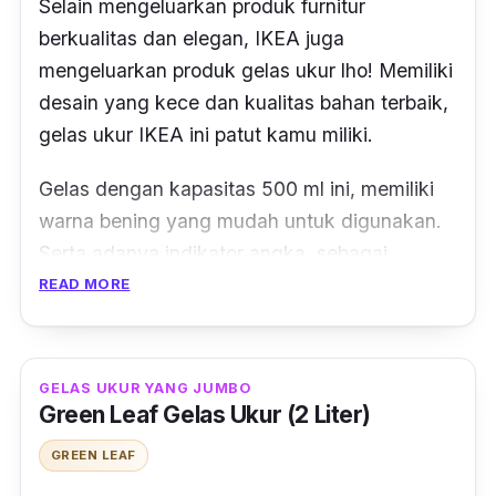
Selain mengeluarkan produk furnitur
berkualitas dan elegan, IKEA juga
mengeluarkan produk gelas ukur lho! Memiliki
desain yang kece dan kualitas bahan terbaik,
gelas ukur IKEA ini patut kamu miliki.
Gelas dengan kapasitas 500 ml ini, memiliki
warna bening yang mudah untuk digunakan.
Serta adanya indikator angka, sebagai
petunjuk dalam membuat takaran bahan
READ MORE
masakan kamu menjadi tepat.
Gelas Ukur IKEA Vargagen ini cocok
GELAS UKUR YANG JUMBO
digunakan dalam kegiatan memasak. Karena
Green Leaf Gelas Ukur (2 Liter)
produk ini menggunakan bahan kaca tahan
GREEN LEAF
panas berkualitas tinggi, sehingga dapat