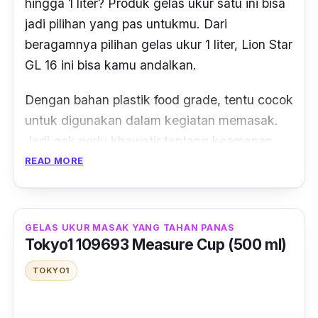
hingga 1 liter? Produk gelas ukur satu ini bisa
jadi pilihan yang pas untukmu. Dari
beragamnya pilihan gelas ukur 1 liter, Lion Star
GL 16 ini bisa kamu andalkan.
Dengan bahan plastik
food grade
, tentu cocok
untuk digunakan dalam kegiatan memasak.
Jadi gak perlu khawatir tentang keamanan
bahan yang digunakan. Warna beningnya
READ MORE
juga cocok untuk kamu dengan mudah
melihat air, tepung, atau bahan lainnya.
GELAS UKUR MASAK YANG TAHAN PANAS
Gelas ukur ini memiliki gagang melengkung,
Tokyo1 109693 Measure Cup (500 ml)
dan corong kecil di salah satu sisi gelasnya.
TOKYO1
Jadi saat digengam tidak mudah untuk
terlepas, serta mencegah ada tumpahan