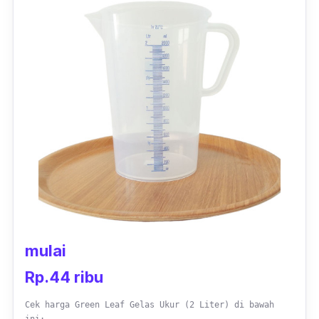
digunakan di
mircrowave
, dan juga
dish
washer
.
mulai
Rp.44 ribu
Cek harga Green Leaf Gelas Ukur (2 Liter) di bawah
ini: