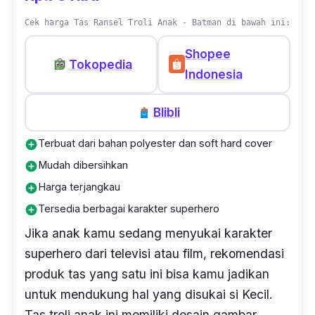
Cek harga Tas Ransel Troli Anak - Batman di bawah ini:
Shopee
Tokopedia
Indonesia
Blibli
Terbuat dari bahan polyester dan soft hard cover
add_circle
Mudah dibersihkan
add_circle
Harga terjangkau
add_circle
Tersedia berbagai karakter superhero
add_circle
Jika anak kamu sedang menyukai karakter
superhero dari televisi atau film, rekomendasi
produk tas yang satu ini bisa kamu jadikan
untuk mendukung hal yang disukai si Kecil.
Tas troli anak ini memiliki desain gambar