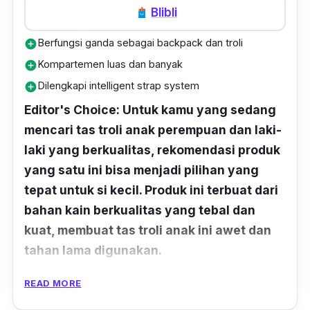
Blibli
Berfungsi ganda sebagai backpack dan troli
add_circle
Kompartemen luas dan banyak
add_circle
Dilengkapi intelligent strap system
add_circle
Editor's Choice: Untuk kamu yang sedang
mencari tas troli anak perempuan dan laki-
laki yang berkualitas, rekomendasi produk
yang satu ini bisa menjadi pilihan yang
tepat untuk si kecil. Produk ini terbuat dari
bahan kain berkualitas yang tebal dan
kuat, membuat tas troli anak ini awet dan
tahan lama digunakan.
Backpack atau troli, tas troli anak ini bisa
READ MORE
digunakan untuk keduanya. Terbuat dari