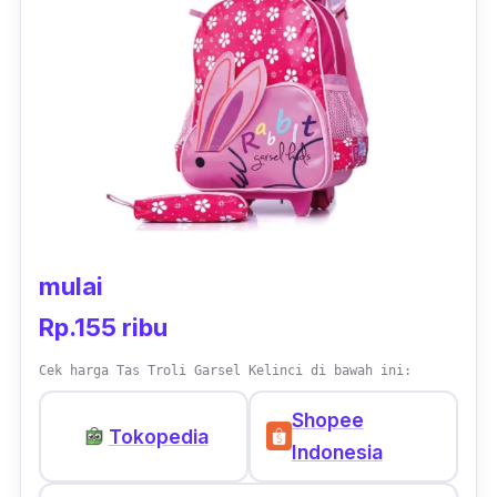
laki-laki ini punya kompartemen yang luas
dengan kantong multifungsi yang banyak.
Harganya yang terjangkau membuat tas ini
banyak diminati konsumen dan jadi pilihan
anak-anak.
mulai
Rp.155 ribu
Cek harga Tas Troli Garsel Kelinci di bawah ini:
Shopee
Tokopedia
Indonesia