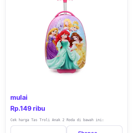
Tas koper anak ini terbuat dari material plastik
PC dan plastik ABS berkualitas dengan
resleting yang kuat, membuat tas troli anak ini
sangat cocok dipakai liburan atau perjalanan
jauh ke luar kota. Tas troli anak perempuan ini
juga dilengkapi kunci kombinasi 3 angka,
sehingga barang-barang si Kecil aman.
mulai
Rp.149 ribu
Cek harga Tas Troli Anak 2 Roda di bawah ini: