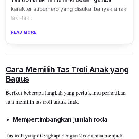
karakter superhero yang disukai banyak anak
laki-laki.
READ MORE
Tas troli anak ini terbuat dari bahan polyester
dan
soft
hard cover
yang berkualitas dan
kuat. Produk ini memiliki kompartemen yang
cukup muat untuk dimasukkan buku paket
Cara Memilih Tas Troli Anak yang
dan barang lainnya. Dibagian depan terdapat
Bagus
1 slot besar untuk meletakkan barang-barang
yang sering digunakan si kecil, sehingga
Berikut beberapa langkah yang perlu kamu perhatikan
mudah untuk diambil. Sedangkan dibagian
saat memilih tas troli untuk anak.
samping kanan dan kiri terdapat slot untuk
botol minum dan payung.
Mempertimbangkan jumlah roda
Harga tas anak laki-laki karakter superhero ini
Tas troli yang dilengkapi dengan 2 roda bisa menjadi
cukup murah, tetapi meski begitu kualitasnya