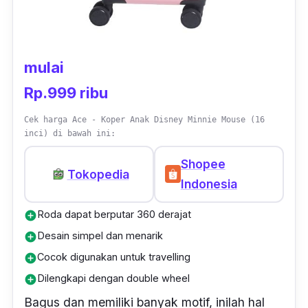
mulai
Rp.999 ribu
Cek harga Ace - Koper Anak Disney Minnie Mouse (16
inci) di bawah ini:
Shopee
Tokopedia
Indonesia
Roda dapat berputar 360 derajat
add_circle
Desain simpel dan menarik
add_circle
Cocok digunakan untuk travelling
add_circle
Dilengkapi dengan double wheel
add_circle
Bagus dan memiliki banyak motif, inilah hal