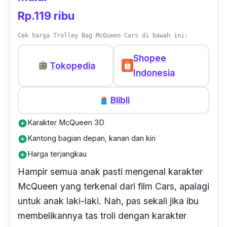
Rp.119 ribu
Cek harga Trolley Bag McQueen Cars di bawah ini:
Shopee
Tokopedia
Indonesia
Blibli
Karakter McQueen 3D
add_circle
Kantong bagian depan, kanan dan kiri
add_circle
Harga terjangkau
add_circle
Hampir semua anak pasti mengenal karakter
McQueen yang terkenal dari film Cars, apalagi
untuk anak laki-laki. Nah, pas sekali jika ibu
membelikannya tas troli dengan karakter