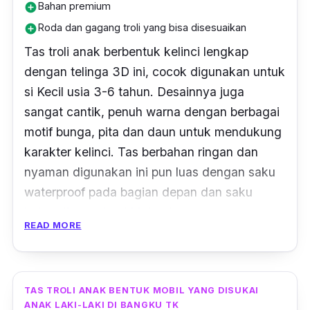
Bahan premium
add_circle
Roda dan gagang troli yang bisa disesuaikan
add_circle
Tas troli anak berbentuk kelinci lengkap
dengan telinga 3D ini, cocok digunakan untuk
si Kecil usia 3-6 tahun. Desainnya juga
sangat cantik, penuh warna dengan berbagai
motif bunga, pita dan daun untuk mendukung
karakter kelinci. Tas berbahan ringan dan
nyaman digunakan ini pun luas dengan saku
waterproof
pada bagian depan dan saku
jaring di samping kiri dan kanan.
READ MORE
Material pembuatan tas troli anak ini terbuat
dari bahan nylon, PVC, Azo, BPA, &
phthalate-free
yang terbukti awet dan tahan
TAS TROLI ANAK BENTUK MOBIL YANG DISUKAI
lama. Cocok dipakai anak perempuan saat ke
ANAK LAKI-LAKI DI BANGKU TK