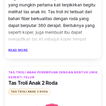
yang mungkin pertama kali terpikirkan begitu
melihat tas anak ini. Tas troli ini terbuat dari
bahan fiber berkualitas dengan roda yang
dapat berputar 360 derajat. Bentuknya yang
seperti koper, juga membuat ibu dapat
menjadikan tas ini sebagai koper tempat
mainan maupun pakaian si Kecil ketika
READ MORE
melakukan travelling.
Tas troli anak berbentuk koper ini bisa
menampung banyak item dengan
TAS TROLI ANAK PEREMPUAN DENGAN BENTUK UNIK
SEPERTI TELUR
kompartemen yang luas di bagian dalam tas.
Tas Troli Anak 2 Roda
Pilihan motifnya pun beragam, mulai dari
tokoh kartun princess, superhero, doraemon,
TAS TROLI ANAK 2 RODA
hingga minnie mouse tampil kece di bagian
muka tas.