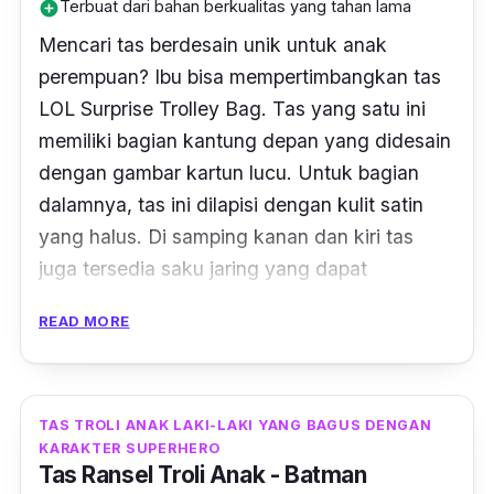
Terbuat dari bahan berkualitas yang tahan lama
add_circle
Mencari tas berdesain unik untuk anak
perempuan? Ibu bisa mempertimbangkan tas
LOL Surprise Trolley Bag. Tas yang satu ini
memiliki bagian kantung depan yang didesain
dengan gambar kartun lucu. Untuk bagian
dalamnya, tas ini dilapisi dengan kulit satin
yang halus. Di samping kanan dan kiri tas
juga tersedia saku jaring yang dapat
digunakan untuk menyimpan botol minum
READ MORE
anak.
Material pembuatan tas troli anak ini berbahan
mikro wajik yang tetap awet hingga lama.
TAS TROLI ANAK LAKI-LAKI YANG BAGUS DENGAN
Tersedia banyak pilihan tas dengan karakter
KARAKTER SUPERHERO
Tas Ransel Troli Anak - Batman
LOL yang lucu dan menggemaskan. Tas imut