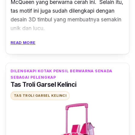
McQueen yang berwarna cerah ini. Selain itu,
tas motif ini juga sudah dilengkapi dengan
desain 3D timbul yang membuatnya semakin
unik dan lucu.
Jika kotor, tas troli anak laki-laki ini bisa
READ MORE
dibersihkan dengan mudah karena terbuat
dari kain sponge yang tahan air. Produk tas
troli anak murah ini dilengkapi 3 kantong di
DILENGKAPI KOTAK PENSIL BERWARNA SENADA
bagian depan dan terdapat saku di bagian kiri
SEBAGAI PELENGKAP
Tas Troli Garsel Kelinci
dan kanan tas untuk wadah botol minum.
TAS TROLI GARSEL KELINCI
Dasar tas yang berwarna merah membuat
tampilan anak semakin keren. Jangan
khawatir barang-barang keperluan anak tidak
muat masuk dalam tas. Soalnya, tas troli anak