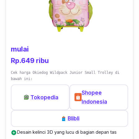
tertampung hanya dengan satu tas ini saja.
Keunggulan lainnya yaitu harganya yang
terbilang ekonomis tetapi kualitasnya tidak
perlu diragukan.
mulai
Rp.649 ribu
Cek harga Okiedog Wildpack Junior Small Trolley di
bawah ini:
Shopee
Tokopedia
Indonesia
Blibli
Desain kelinci 3D yang lucu di bagian depan tas
add_circle