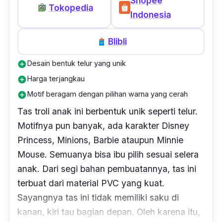
Shopee
Tokopedia
Indonesia
Blibli
Desain bentuk telur yang unik
add_circle
Harga terjangkau
add_circle
Motif beragam dengan pilihan warna yang cerah
add_circle
Tas troli anak ini berbentuk unik seperti telur.
Motifnya pun banyak, ada karakter Disney
Princess, Minions, Barbie ataupun Minnie
Mouse. Semuanya bisa ibu pilih sesuai selera
anak. Dari segi bahan pembuatannya, tas ini
terbuat dari material PVC yang kuat.
Sayangnya tas ini tidak memiliki saku di
kanan, kiri tau bagian depan. Oleh karena itu,