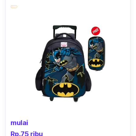
ini cocok banget dipakai anak perempuan ke
sekolah. Warna dasar pink yang cerah
membuat si kecil tampil
stylish
dan makin
cantik.
Tas troli anak lucu ini tidak akan membuat
anak kamu lelah membawa barang berat
karena, tas ini cukup didorong atau ditarik
dengan mudah.
mulai
Rp.75 ribu