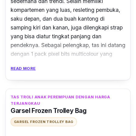
sederhana dan trendi. Selain memiliki
kompartemen yang luas, resleting pembuka,
saku depan, dan dua buah kantong di
samping kiri dan kanan, juga dilengkapi strap
yang bisa diatur tingkat panjang dan
pendeknya. Sebagai pelengkap, tas ini datang
dengan 1
pack
pixel bits multicolour yang
dapat digunakan sebagai mainan edukasi
READ MORE
untuk mengasah kreativitas si kecil.
Powa Trolley Backpack Pixel ini berbahan
parasut dan silikon yang membuatnya awet
TAS TROLI ANAK PEREMPUAN DENGAN HARGA
dan tahan lama. Bagian saku di bagian kiri
TERJANGKAU
Garsel Frozen Trolley Bag
dan kanan tas bisa ditempati sebagai wadah
botol air minum. Ada beragam pilihan warna-
GARSEL FROZEN TROLLEY BAG
warna cerah yang bisa disesuaikan dengan