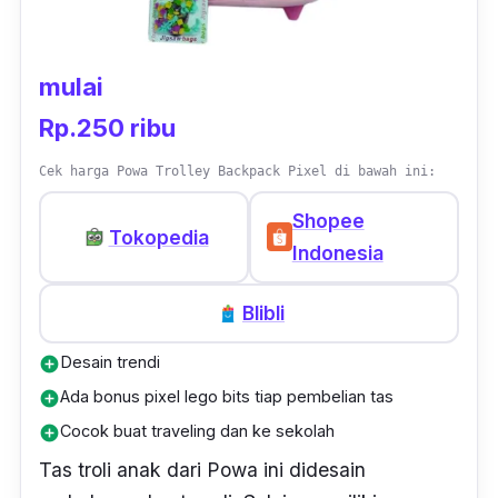
Desain tas yang kokoh dengan handle troli
mulai
yang kuat akan mampu menahan berat beban
dari isi tas dengan baik. Tersedia pilihan
Rp.250 ribu
warna untuk laki-laki atau perempuan.
Cek harga Powa Trolley Backpack Pixel di bawah ini:
Shopee
Tokopedia
Indonesia
Blibli
Desain trendi
add_circle
Ada bonus pixel lego bits tiap pembelian tas
add_circle
Cocok buat traveling dan ke sekolah
add_circle
Tas troli anak dari Powa ini didesain