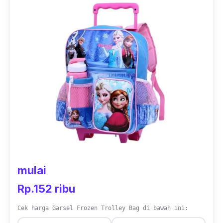
warna kesukaan si kecil.
Gagang troli tas dibuat dari bahan yang kuat
dan kokoh dengan pilihan warna hitam untuk
cowok dan gagang berwarna cerah untuk tas
cewek. Harga tas troli anak ini pun cukup
terjangkau dengan tas anak berkualitas
jempolan. Dipakai ke sekolah maupun jalan-
jalan, tas troli anak ini selalu tampil
stylish
dan
kece.
mulai
Rp.152 ribu
Cek harga Garsel Frozen Trolley Bag di bawah ini: