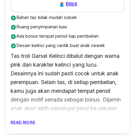
Blibli
Bahan tas tidak mudah sobek
add_circle
Ruang penyimpanan luas
add_circle
Ada bonus tempat pensil tiap pembelian
add_circle
Desain kelinci yang cantik buat anak cewek
add_circle
Tas troli Garsel Kelinci dibalut dengan warna
pink dan karakter kelinci yang lucu.
Desainnya ini sudah pasti cocok untuk anak
perempuan. Selain tas, di setiap pembelian,
kamu juga akan mendapat tempat pensil
dengan motif senada sebagai bonus. Dijamin
anak akan lebih semangat pergi ke sekolah
dengan tas troli yang menarik dan
READ MORE
menggemaskan ini.