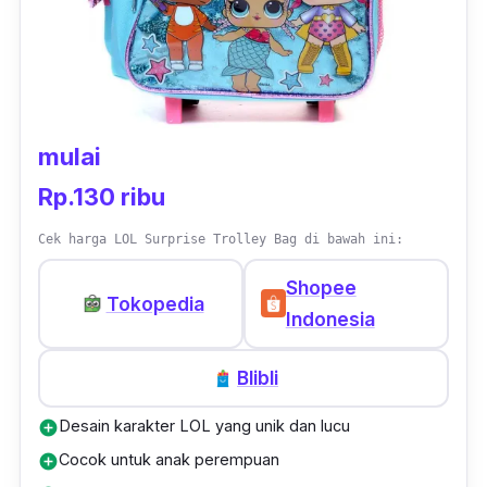
mendukung aktivitas buah hati.
mulai
Rp.130 ribu
Cek harga LOL Surprise Trolley Bag di bawah ini:
Shopee
Tokopedia
Indonesia
Blibli
Desain karakter LOL yang unik dan lucu
add_circle
Cocok untuk anak perempuan
add_circle