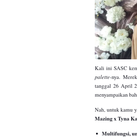
Kali ini SASC ke
palette
-nya. Mere
tanggal 26 April 
menyampaikan bahw
Nah, untuk kamu y
Mazing x Tyna K
Multifungsi, u