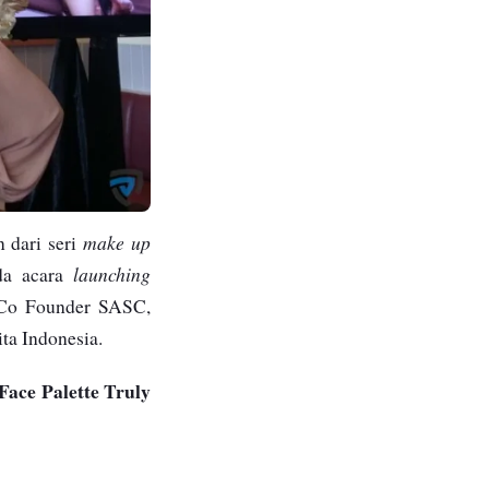
make up
 dari seri
launching
da acara
u Co Founder SASC,
ta Indonesia.
Face Palette Truly