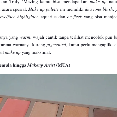
make up
kan Truly ‘Mazing kamu bisa mendapatkan
natu
Make up palette
dua tone blush
 acara spesial.
ini memiliki
, 
eye/face highlighter
on fleek
, aquarius dan
yang bisa menjad
warm
anya yang
, wajah cantik tanpa terlihat mencolok pun 
pigmented
karena warnanya kurang
, kamu perlu mengaplikasi
make up
sil
yang maksimal.
emula hingga
(MUA)
Makeup Artist