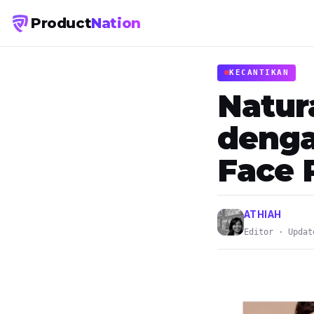
Product
Nation
KECANTIKAN
Natur
denga
Face 
ATHIAH
Editor · Updat