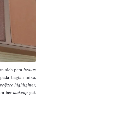
beauty
an oleh para
 pada bagian mika,
ye/face highlighter,
makeup
am ber-
gak