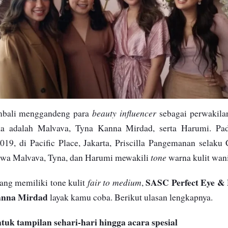
beauty influencer
mbali menggandeng para
sebagai perwakilan
ka adalah Malvava, Tyna Kanna Mirdad, serta Harumi. Pa
2019, di Pacific Place, Jakarta, Priscilla Pangemanan selak
tone
a Malvava, Tyna, dan Harumi mewakili
warna kulit wani
SASC Perfect Eye & 
fair to medium
ang memiliki tone kulit
,
anna Mirdad
layak kamu coba. Berikut ulasan lengkapnya.
ntuk tampilan sehari-hari hingga acara spesial