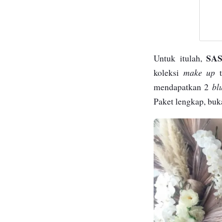
SA
Untuk itulah,
make up
koleksi
t
bl
mendapatkan 2
Paket lengkap, buk