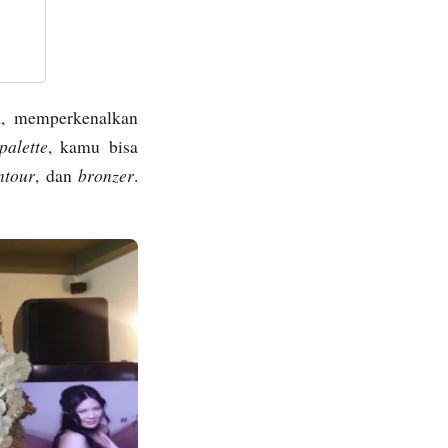
a, memperkenalkan
palette
, kamu bisa
ntour
bronzer
, dan
.