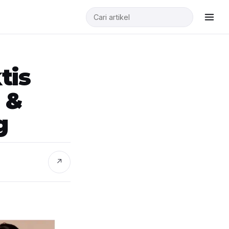
tis
 &
g
↗