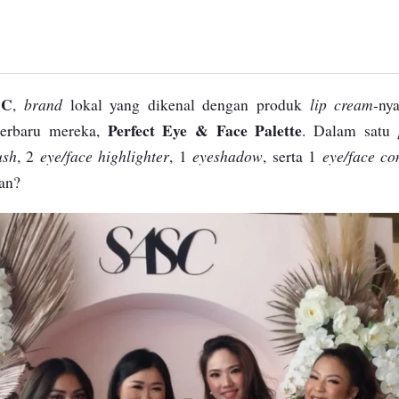
SC
brand
lip cream
,
lokal yang dikenal dengan produk
-ny
Perfect Eye & Face Palette
erbaru mereka,
. Dalam satu
ush
eye/face highlighter
eyeshadow
eye/face co
, 2
, 1
, serta 1
an?