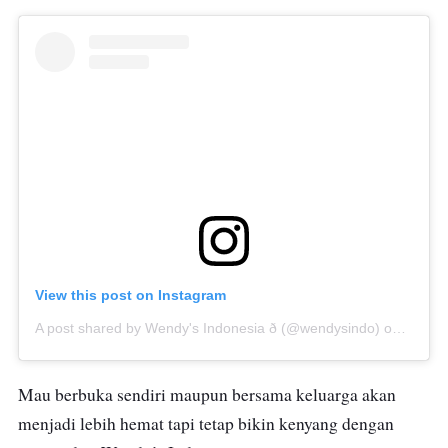
View this post on Instagram
A post shared by Wendy's Indonesia ð (@wendysindo)
on
Apr 21
Mau berbuka sendiri maupun bersama keluarga akan
menjadi lebih hemat tapi tetap bikin kenyang dengan