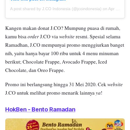
A post shared by J.CO Indonesia (@jcoindonesia)
on
Apr 27, 2020 at 9:31pm PDT
Kangen makan donat J.CO? Mumpung puasa di rumah,
order
website
kamu bisa
J.CO via
resmi. Spesial selama
Ramadhan, J.CO mempunyai promo menggiurkan banget
nih, yaitu hanya bayar 100 ribu untuk 4 menu minuman
berikut; Chocolate Frappe, Avocado Frappe, Iced
Chocolate, dan Oreo Frappe.
website
Promo ini berlangsung hingga 31 Mei 2020. Cek
ya
J.CO untuk melihat promo menarik lainnya
!
HokBen - Bento Ramadan