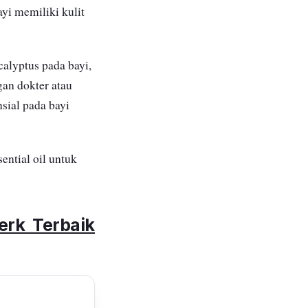
yi memiliki kulit
alyptus pada bayi,
gan dokter atau
sial pada bayi
ntial oil untuk
erk Terbaik