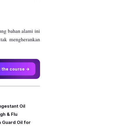
ung bahan alami ini
, tak mengherankan
t the course →
ngestant Oil
gh & Flu
 Guard Oil for