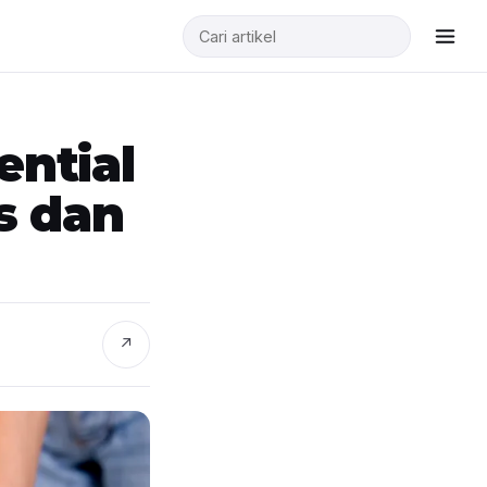
ential
s dan
↗