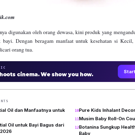
pik.com
hanya digunakan oleh orang dewasa, kini produk yang mengand
k bayi. Dengan beragam manfaat untuk kesehatan si Kecil
icari orang tua.
TIC
Star
shoots cinema. We show you how.
ENTS
tial Oil dan Manfaatnya untuk
Pure Kids Inhalant Deco
Musim Baby Roll-On Cou
ial Oil untuk Bayi Bagus dari
Botanina Sungkup Health
 2026
Baby