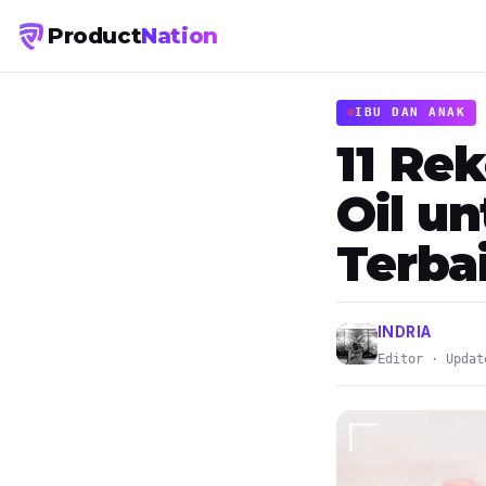
Product
Nation
IBU DAN ANAK
11 Re
Oil u
Terba
INDRIA
Editor · Updat