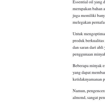
Essential oil yang
merupakan bahan ala
juga memiliki bany
melegakan pernafas
Untuk mengoptimal
produk berkualitas
dan saran dari ahl
penggunaan minyak
Beberapa minyak es
yang dapat memban
ketidaknyamanan pa
Namun, pengencera
almond, sangat pent