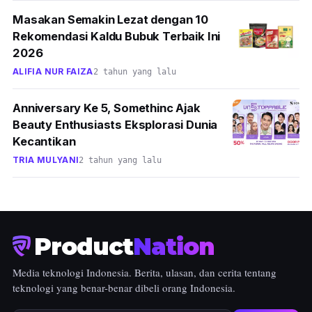
Masakan Semakin Lezat dengan 10
Rekomendasi Kaldu Bubuk Terbaik Ini
2026
ALIFIA NUR FAIZA
2 tahun yang lalu
Anniversary Ke 5, Somethinc Ajak
Beauty Enthusiasts Eksplorasi Dunia
Kecantikan
TRIA MULYANI
2 tahun yang lalu
Product
Nation
Media teknologi Indonesia. Berita, ulasan, dan cerita tentang
teknologi yang benar-benar dibeli orang Indonesia.