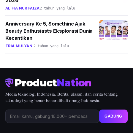
2026
ALIFIA NUR FAIZA
2 tahun yang lalu
Anniversary Ke 5, Somethinc Ajak
Beauty Enthusiasts Eksplorasi Dunia
Kecantikan
TRIA MULYANI
2 tahun yang lalu
Product
Nation
Media teknologi Indonesia. Berita, ulasan, dan cerita tentang
teknologi yang benar-benar dibeli orang Indonesia.
GABUNG