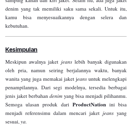
samping kanan dan kiri jaket. Selain itu, ada juga jaket
denim yang tak memiliki saku sama sekali. Untuk itu,
kamu bisa menyesuaikannya dengan selera dan
kebutuhan.
Kesimpulan
jeans
Meskipun awalnya jaket
lebih banyak digunakan
oleh pria, namun seiring berjalannya waktu, banyak
eans
wanita yang juga memakai jaket j
untuk melengkapi
penampilannya. Dari segi modelnya, tersedia berbagai
denim
jenis jaket berbahan
yang bisa menjadi pilihanmu.
ProductNation
Semoga ulasan produk dari
ini bisa
jeans
menjadi referensimu dalam mencari jaket
yang
ya.
sesuai,