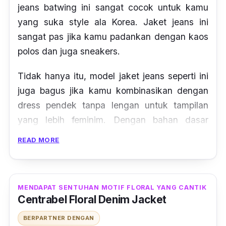
jeans batwing
ini sangat cocok untuk kamu
yang suka
style ala
Korea. Jaket
jeans
ini
sangat pas jika kamu padankan dengan kaos
polos dan juga
sneakers.
Tidak hanya itu, model jaket
jeans
seperti ini
juga bagus jika kamu kombinasikan dengan
dress
pendek tanpa lengan untuk tampilan
yang lebih feminim. Dengan bahan dasar
katun
denim,
jaket
jeans
ini terasa lembut dan
READ MORE
tidak kaku. Selain itu, dalam merawatnya
jangan gunakan deterjen dan pemutih agar
kualitas bahan tetap bagus.
MENDAPAT SENTUHAN MOTIF FLORAL YANG CANTIK
Centrabel Floral Denim Jacket
BERPARTNER DENGAN