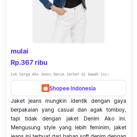
mulai
Rp.367 ribu
Cek harga Ako Jeans Denim Jacket di bawah ini:
Shopee Indonesia
Jaket
jeans
mungkin identik dengan gaya
berpakaian yang
casual
dan agak
tomboy
,
tapi tidak dengan jaket Denim Ako ini.
Mengusung
style
yang lebih feminim, jaket
jeans
ini terbuat dari bahan
soft denim
dengan