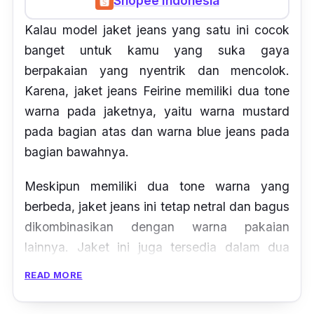
Shopee Indonesia
Kalau model jaket jeans yang satu ini cocok
banget untuk kamu yang suka gaya
berpakaian yang nyentrik dan mencolok.
Karena, jaket
jeans
Feirine memiliki dua
tone
warna
pada jaketnya, yaitu warna
mustard
pada bagian atas dan warna
blue jeans
pada
bagian bawahnya.
Meskipun memiliki dua
tone warna
yang
berbeda, jaket
jeans
ini tetap netral dan bagus
dikombinasikan dengan warna pakaian
lainnya. Jaket ini juga tersedia dalam dua
ukuran, yaitu
standard
dan
oversize
yang bisa
READ MORE
kamu pilih sesuai selera
style
kamu.