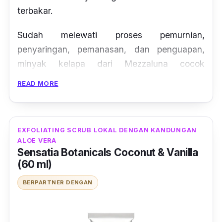
terbakar.
Sudah melewati proses pemurnian,
penyaringan, pemanasan, dan penguapan,
minyak kelapa dari Mezzaluna cocok
digunakan sebagai perawatan luar tubuh.
READ MORE
Kamu bisa menggunakan minyak kelapa ini
sebagai masker rambut,
massage oil
,
pelembab kulit maupun bibir. Selain itu,
EXFOLIATING SCRUB LOKAL DENGAN KANDUNGAN
minyak kelapa ini juga dapat diminum dan
ALOE VERA
dapat digunakan untuk
deep frying
hingga
Sensatia Botanicals Coconut & Vanilla
(60 ml)
220 derajat
celcius
.
BERPARTNER DENGAN