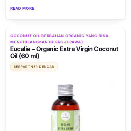
kamu yang memiliki kulit sensitif untuk
READ MORE
mencobanya, karena terdapat
essential oil
dalam kandungan produk ini.
COCONUT OIL BERBAHAN ORGANIC YANG BISA
MENGHILANGKAN BEKAS JERAWAT
Eucalie – Organic Extra Virgin Coconut
Oil (60 ml)
BERPARTNER DENGAN