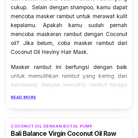
cukup. Selain dengan
shampoo
, kamu dapat
mencoba masker rambut untuk merawat kulit
kepalamu. Apakah kamu sudah pernah
mencoba maskeran rambut dengan
Coconut
oil
? Jika belum, coba masker rambut dari
Coconut Oil Heviny Hair Mask.
Masker rambut ini berfungsi dengan baik
untuk memulihkan rambut yang kering dan
bercabang dengan menutrisi rambut hingga
ke akar rambut. Kamu hanya tinggal
READ MORE
mengoleskan masker rambut saat rambut
dalam keadaan setengah kering. Diamkan 10
menit, lalu bilas hingga bersih, dan kamu akan
COCONUT OIL DENGAN BOTOL PUMP
mendapatkan rambut yang sehat, lembut, dan
Bali Balance Virgin Coconut Oil Raw