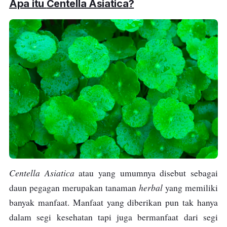
terkena iritasi atau kemerahan.
Apa itu
Centella Asiatica
?
Centella Asiatica
atau yang umumnya disebut sebagai
herbal
daun pegagan merupakan tanaman
yang memiliki
banyak manfaat. Manfaat yang diberikan pun tak hanya
dalam segi kesehatan tapi juga bermanfaat dari segi