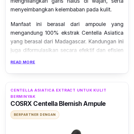
menghilangkan garis halus di wajah, serta
menyeimbangkan kelembaban pada kulit.
Manfaat ini berasal dari
ampoule
yang
mengandung 100% ekstrak
Centella Asiatica
yang berasal dari Madagascar. Kandungan ini
juga diformulasikan secara efektif dan efisien
agar dapat meresap dengan cepat dan
READ MORE
membuat kulit terasa kenyal sepanjang hari.
CENTELLA ASIATICA EXTRACT UNTUK KULIT
BERMINYAK
COSRX Centella Blemish Ampule
BERPARTNER DENGAN