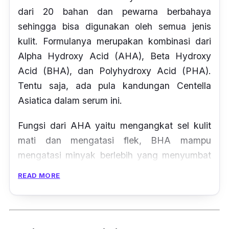
dari 20 bahan dan pewarna berbahaya
sehingga bisa digunakan oleh semua jenis
kulit. Formulanya merupakan kombinasi dari
Alpha Hydroxy Acid (AHA), Beta Hydroxy
Acid (BHA), dan Polyhydroxy Acid (PHA).
Tentu saja, ada pula kandungan
Centella
Asiatica
dalam serum ini.
Fungsi dari AHA yaitu mengangkat sel kulit
mati dan mengatasi flek,
BHA
mampu
mengatasi minyak berlebih yang menyumbat
pori-pori, sementara
PHA
bertugas sebagai
READ MORE
penutrisi kulit dan memberikan kelembaban
maksimal. Sedangkan
Centella Asiatica
berperan untuk menenangkan kulit bila