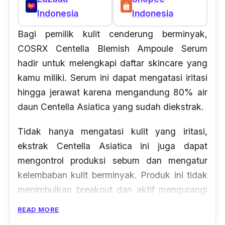
Indonesia
Indonesia
Bagi pemilik kulit cenderung berminyak,
COSRX Centella Blemish Ampoule Serum
hadir untuk melengkapi daftar
skincare
yang
kamu miliki. Serum ini dapat mengatasi iritasi
hingga jerawat karena mengandung 80% air
daun
Centella Asiatica
yang sudah diekstrak.
Tidak hanya mengatasi kulit yang iritasi,
ekstrak
Centella Asiatica
ini juga dapat
mengontrol produksi sebum dan mengatur
kelembaban kulit berminyak. Produk ini tidak
menimbulkan
breakout
dan aktif mengurangi
kemerahan pada kulit sehingga aman untuk
READ MORE
digunakan sebagai perawatan yang lebih