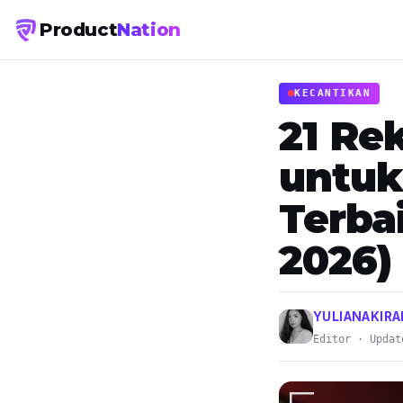
Product
Nation
KECANTIKAN
21 Re
untuk
Terba
2026)
YULIANAKIR
Editor · Updat