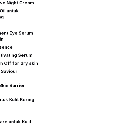
ive Night Cream
Oil untuk
ng
ment Eye Serum
in
ssence
tivating Serum
 Off for dry skin
 Saviour
kin Barrier
tuk Kulit Kering
care untuk Kulit