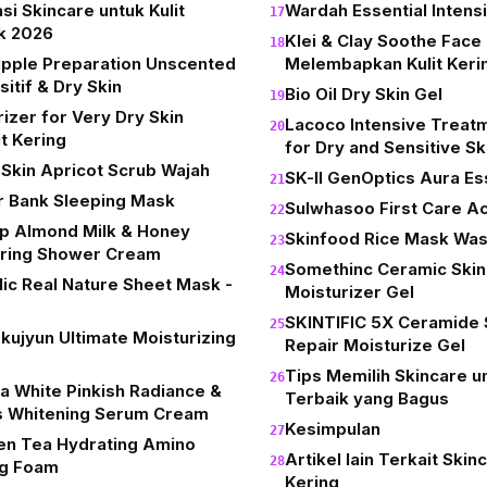
i Skincare untuk Kulit
Wardah Essential Intens
k 2026
Klei & Clay Soothe Face 
upple Preparation Unscented
Melembapkan Kulit Keri
itif & Dry Skin
Bio Oil Dry Skin Gel
izer for Very Dry Skin
Lacoco Intensive Treat
t Kering
for Dry and Sensitive Sk
h Skin Apricot Scrub Wajah
SK-II GenOptics Aura E
r Bank Sleeping Mask
Sulwhasoo First Care Ac
p Almond Milk & Honey
Skinfood Rice Mask Wash
aring Shower Cream
Somethinc Ceramic Skin
ic Real Nature Sheet Mask -
Moisturizer Gel
SKINTIFIC 5X Ceramide S
ujyun Ultimate Moisturizing
Repair Moisturize Gel
Tips Memilih Skincare un
a White Pinkish Radiance &
Terbaik yang Bagus
 Whitening Serum Cream
Kesimpulan
een Tea Hydrating Amino
Artikel lain Terkait Skin
ng Foam
Kering