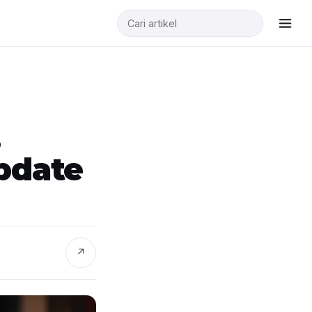
,
pdate
↗