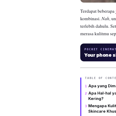
Terdapat beberapa j
Nah
kombinasi.
, u
terlebih dahulu. Se
merasa kulitmu seper
POCKET CINEMA
Your phone 
TABLE OF CONT
Apa yang Dima
Apa Hal-hal y
Kering?
Mengapa Kuli
Skincare Khu