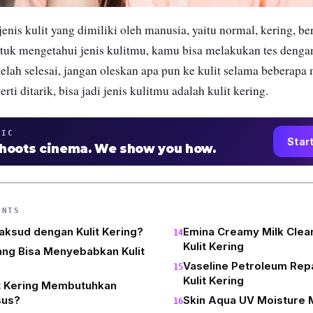
enis kulit yang dimiliki oleh manusia, yaitu normal, kering, b
ntuk mengetahui jenis kulitmu, kamu bisa melakukan tes deng
telah selesai, jangan oleskan apa pun ke kulit selama beberap
ti ditarik, bisa jadi jenis kulitmu adalah kulit kering.
TIC
Star
shoots cinema. We show you how.
ENTS
ksud dengan Kulit Kering?
Emina Creamy Milk Clean
Kulit Kering
ang Bisa Menyebabkan Kulit
Vaseline Petroleum Repa
Kulit Kering
t Kering Membutuhkan
sus?
Skin Aqua UV Moisture 