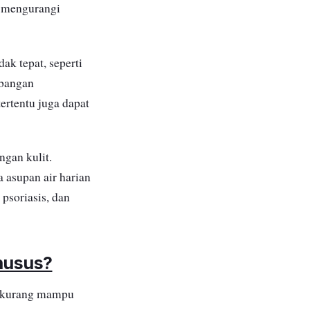
i mengurangi
ak tepat, seperti
mbangan
ertentu juga dapat
ngan kulit.
 asupan air harian
psoriasis, dan
husus?
ng kurang mampu