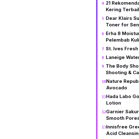
21 Rekomendas
Kering Terbai
Dear Klairs S
Toner for Sens
Erha 8 Moistur
Pelembab Kuli
St. Ives Fres
Laneige Wate
The Body Sho
Shooting & C
Nature Republ
Avocado
Hada Labo Gok
Lotion
Garnier Sakur
Smooth Pores
Innisfree Gr
Acid Cleansi