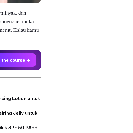
erminyak, dan
an mencuci muka
a menit. Kalau kamu
t the course →
sing Lotion untuk
iring Jelly untuk
Milk SPF 50 PA++