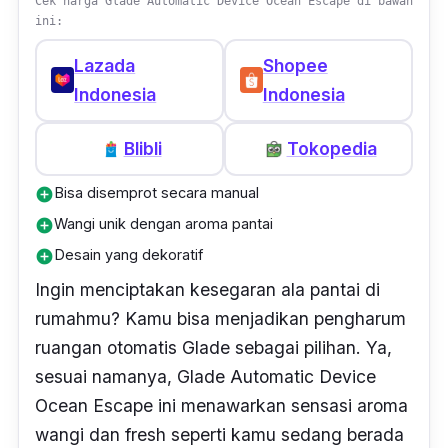
Cek harga Glade Automatic Device Ocean Escape di bawah
ini:
Lazada
Shopee
Indonesia
Indonesia
Blibli
Tokopedia
Bisa disemprot secara manual
add_circle
Wangi unik dengan aroma pantai
add_circle
Desain yang dekoratif
add_circle
Ingin menciptakan kesegaran ala pantai di
rumahmu? Kamu bisa menjadikan pengharum
ruangan otomatis Glade sebagai pilihan. Ya,
sesuai namanya, Glade Automatic Device
Ocean Escape ini menawarkan sensasi aroma
wangi dan fresh seperti kamu sedang berada