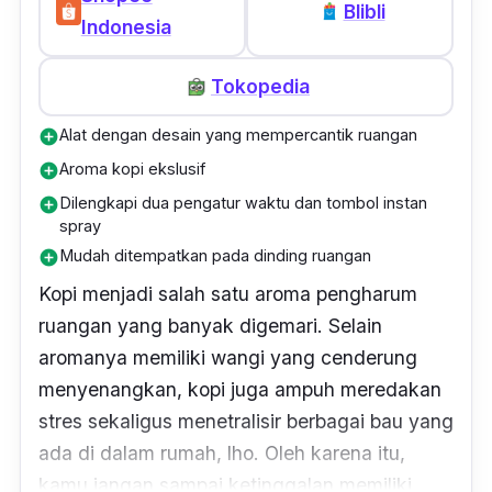
Blibli
Indonesia
mahal, tetapi alat pengharum ruangan
otomatis ini cocok untuk kamu yang memiliki
Tokopedia
kesibukan dan membutuhkan alat pengharum
ruangan otomatis yang praktis.
Alat dengan desain yang mempercantik ruangan
add_circle
Aroma kopi ekslusif
add_circle
Dilengkapi dua pengatur waktu dan tombol instan
add_circle
spray
Mudah ditempatkan pada dinding ruangan
add_circle
Kopi menjadi salah satu aroma pengharum
ruangan yang banyak digemari. Selain
aromanya memiliki wangi yang cenderung
menyenangkan, kopi juga ampuh meredakan
stres sekaligus menetralisir berbagai bau yang
ada di dalam rumah, lho. Oleh karena itu,
kamu jangan sampai ketinggalan memiliki