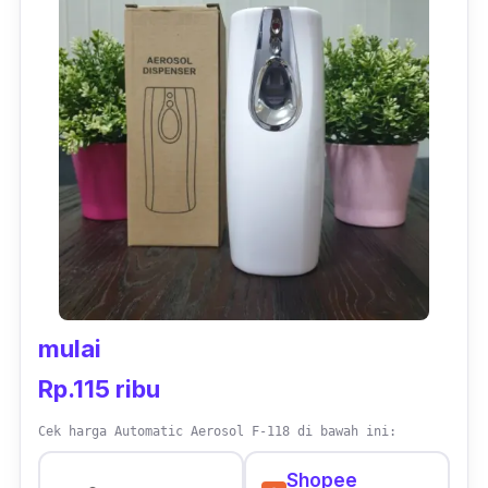
Alat penyemprot ruangan ini punya ketahanan
sampai 24 jam. Dengan kapasitas 260 ml,
dayanya pun menggunakan 2 buah baterai
serta pilihan interval waktunya juga cukup
variatif. Kamu bisa bebas mengatur waktu 5,
10, atau 15 menit sekali sesuai keinginan.
Kamu bisa mendapatkan pengharum ruangan
otomatis Krisbow tanpa membuat kantong
jebol. Cuma Rp. 200 ribuan, kok.
mulai
Rp.115 ribu
Cek harga Automatic Aerosol F-118 di bawah ini:
Shopee