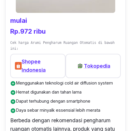
itu, kamu harus memposisikan nosel
menghadap ke depan setelah memasukkan
mulai
refill
ke dalam alat, lalu atur pengatur waktu
Rp.972 ribu
sesuai interval yang diinginkan.
Cek harga Arumi Pengharum Ruangan Otomatis di bawah
ini:
Shopee
Tokopedia
Indonesia
Menggunakan teknologi cold air diffusion system
add_circle
Hemat digunakan dan tahan lama
add_circle
Dapat terhubung dengan smartphone
add_circle
Daya sebar minyalk essensial lebih merata
add_circle
Berbeda dengan rekomendasi pengharum
ruangan otomatis lainnya, produk yang satu