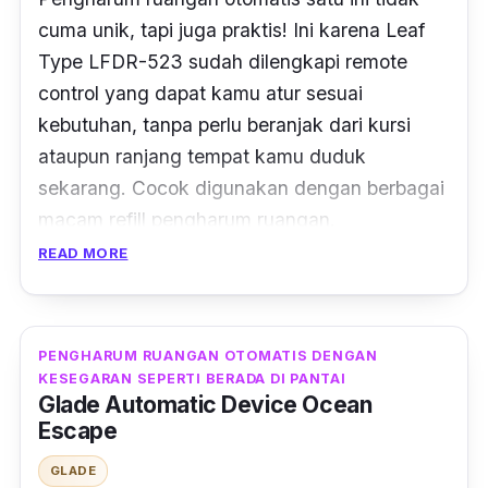
cuma unik, tapi juga praktis! Ini karena Leaf
Type LFDR-523 sudah dilengkapi
remote
control
yang dapat kamu atur sesuai
kebutuhan, tanpa perlu beranjak dari kursi
ataupun ranjang tempat kamu duduk
sekarang. Cocok digunakan dengan berbagai
macam
refill
pengharum ruangan.
READ MORE
Dioperasikan degan baterai A3 sebanyak dua
buah, pengharum ruangan otomatis Leaf
mampu bertahan sampai 5 bulan. Pengharum
PENGHARUM RUANGAN OTOMATIS DENGAN
ruangan otomatis terbaik ini dapat diatur
KESEGARAN SEPERTI BERADA DI PANTAI
berdasarkan interval penyemprotan hingga
Glade Automatic Device Ocean
Escape
jumlah semprot yang dihasilkan. Lengkap pula
dengan penanda suara sebagai
GLADE