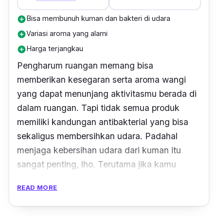
Bisa membunuh kuman dan bakteri di udara
add_circle
Variasi aroma yang alami
add_circle
Harga terjangkau
add_circle
Pengharum ruangan memang bisa
memberikan kesegaran serta aroma wangi
yang dapat menunjang aktivitasmu berada di
dalam ruangan. Tapi tidak semua produk
memiliki kandungan antibakterial yang bisa
sekaligus membersihkan udara. Padahal
menjaga kebersihan udara dari kuman itu
sangat penting, lho. Terutama jika kamu
punya anak kecil atau anak bayi di rumah.
READ MORE
Tidak perlu khawatir, kamu bisa
menggunakan Stella Matic Fresh & Protect