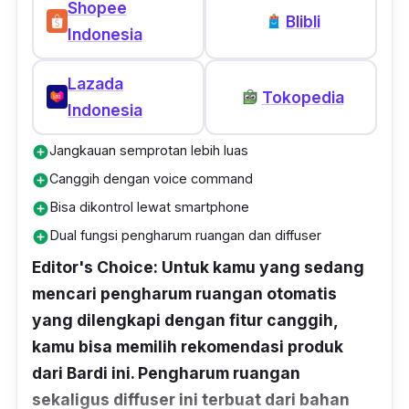
Shopee
Blibli
Indonesia
Lazada
Tokopedia
Indonesia
Jangkauan semprotan lebih luas
add_circle
Canggih dengan voice command
add_circle
Bisa dikontrol lewat smartphone
add_circle
Dual fungsi pengharum ruangan dan diffuser
add_circle
Editor's Choice: Untuk kamu yang sedang
mencari pengharum ruangan otomatis
yang dilengkapi dengan fitur canggih,
kamu bisa memilih rekomendasi produk
dari Bardi ini. Pengharum ruangan
sekaligus diffuser ini terbuat dari bahan