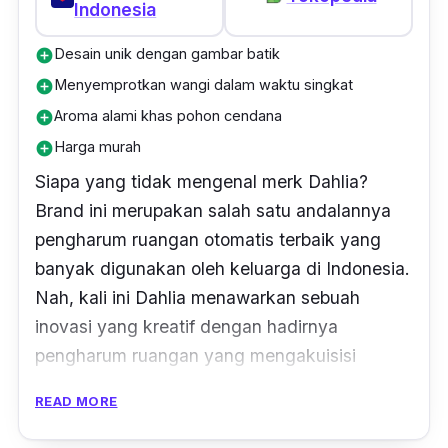
Indonesia
watt saja. Pengharum ruangan otomatis listrik
ini sangat cocok untuk kamu yang lebih
Desain unik dengan gambar batik
add_circle
banyak bekerja di rumah, karena akan
Menyemprotkan wangi dalam waktu singkat
add_circle
memberikan ketenangan pada pikiran dan
Aroma alami khas pohon cendana
add_circle
melembabkan udara, sehingga suasanamu
Harga murah
add_circle
tidak terasa penat.
Siapa yang tidak mengenal merk Dahlia?
Brand ini merupakan salah satu andalannya
pengharum ruangan otomatis terbaik yang
banyak digunakan oleh keluarga di Indonesia.
Nah, kali ini Dahlia menawarkan sebuah
inovasi yang kreatif dengan hadirnya
pengharum ruangan yang mengakuisisi
budaya Nusantara, dengan konsep heritage
READ MORE
dan desain batik yang membuatnya kelihatan
cantik banget sebagai hiasan di rumahmu!