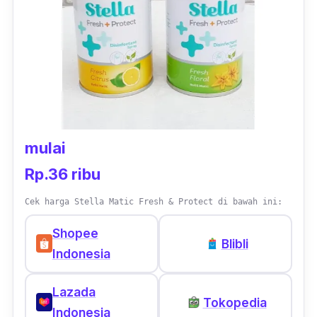
bertahan hingga 60 hari lamanya. Pembelian
produk ini sudah termasuk dengan baterai
AAA yang praktis digunakan. Dengan bentuk
unik serta kualitasnya ini, harga pengharum
ruangan otomatis Glade dibanderol murah di
bawah Rp. 100 ribuan saja.
mulai
Rp.36 ribu
Cek harga Stella Matic Fresh & Protect di bawah ini:
Shopee
Blibli
Indonesia
Lazada
Tokopedia
Indonesia