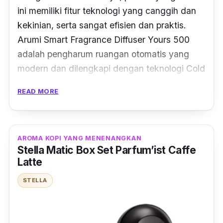
ini memiliki fitur teknologi yang canggih dan
kekinian, serta sangat efisien dan praktis.
Arumi Smart Fragrance Diffuser Yours 500
adalah pengharum ruangan otomatis yang
modern dan dilengkapi dengan teknologi Cold
Air Diffusion System. Dimana, teknologi ini
READ MORE
dapat mengubah essential oil menjadi nano
partikel tanpa menggunakan panas dan tidak
dicampur dengan air.
AROMA KOPI YANG MENENANGKAN
Stella Matic Box Set Parfum’ist Caffe
Dengan menggunakan teknologi ini,
Latte
memungkinkan alat ini untuk melepaskan
aroma essential oil secara efektif ke setiap
STELLA
sudut ruangan dan memberikan lapisan aroma
yang kaya, kompleks dan memikat.
Penggunaan essential oil dengan alat ini