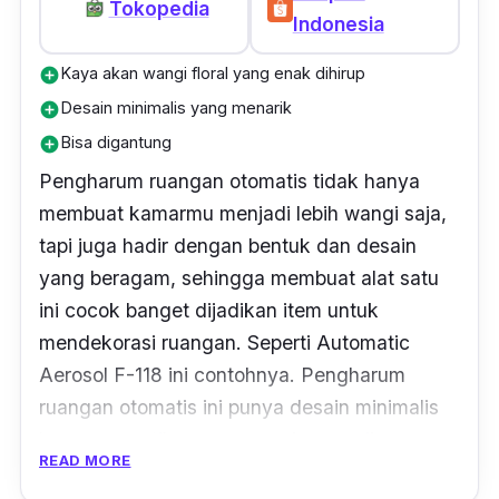
Tokopedia
Indonesia
Kaya akan wangi floral yang enak dihirup
add_circle
Desain minimalis yang menarik
add_circle
Bisa digantung
add_circle
Pengharum ruangan otomatis tidak hanya
membuat kamarmu menjadi lebih wangi saja,
tapi juga hadir dengan bentuk dan desain
yang beragam, sehingga membuat alat satu
ini cocok banget dijadikan item untuk
mendekorasi ruangan. Seperti Automatic
Aerosol F-118 ini contohnya. Pengharum
ruangan otomatis ini punya desain minimalis
berwarna putih yang nampak menarik.
READ MORE
Selain secara otomatis, kamu pun juga bisa