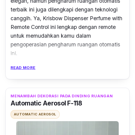
elegan, namun pengharum ruangan otomatis
terbaik ini juga dilengkapi dengan teknologi
canggih. Ya, Krisbow Dispenser Perfume with
Remote Control ini lengkap dengan remote
untuk memudahkan kamu dalam
pengoperasian pengharum ruangan otomatis
ini.
Produk besutan Krisbow mampu
READ MORE
menyesuaikan jumlah semprotan yang
dibutuhkan berdasarkan ukuran ruangan.
Tidak lupa, remote control-nya akan
MENAMBAH DEKORASI PADA DINDING RUANGAN
Automatic Aerosol F-118
membantu kamu mengatur jeda waktu
penyemprotan. Kamu pun bisa sekaligus
AUTOMATIC AEROSOL
menyesuaikan lampu sensor berdasarkan
malam dan siang hari. Sangat canggih, kan?