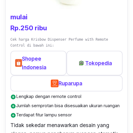
menjadi satu jam sekali. Pengharum ruangan
otomatis ini penggunaannya bisa awet sampai
mulai
lebih dari 2 bulan. Jadi, tunggu apalagi? Buat
kualitas udara di rumahmu bebas kuman
Rp.250 ribu
dengan menggunakan Stella pengharum
Cek harga Krisbow Dispenser Perfume with Remote
ruangan otomatis. Harganya pun hanya Rp.
Control di bawah ini:
30 ribuan saja.
Shopee
Tokopedia
Indonesia
Ruparupa
Lengkap dengan remote control
add_circle
Jumlah semprotan bisa disesuaikan ukuran ruangan
add_circle
Terdapat fitur lampu sensor
add_circle
Tidak sekedar menawarkan desain yang