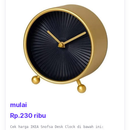
mulai
Rp.230 ribu
Cek harga IKEA Snofsa Desk Clock di bawah ini: