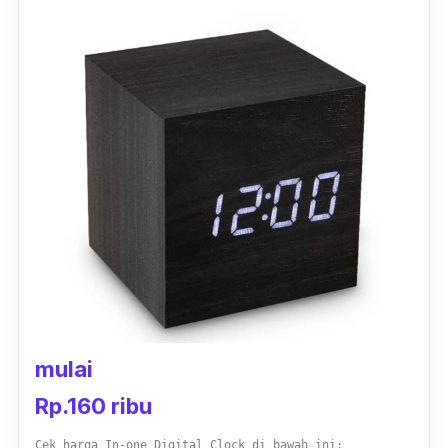
mulai
Rp.160 ribu
Cek harga In-one Digital Clock di bawah ini: