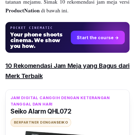
tatanan mejamu. Simak 10 rekomendasi jam meja versi
ProductNation
di bawah ini.
POCKET CINEMATIC
Your phone shoots
Start the course →
cinema. We show
you how.
10 Rekomendasi Jam Meja yang Bagus dari
Merk Terbaik
JAM DIGITAL CANGGIH DENGAN KETERANGAN
TANGGAL DAN HARI
Seiko Alarm QHL072
BERPARTNER DENGAN
SEIKO