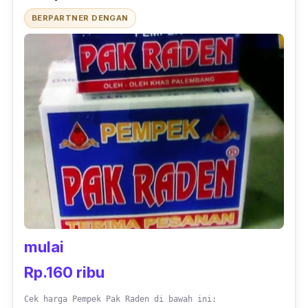
BERPARTNER DENGAN
mulai
Rp.160 ribu
Cek harga Pempek Pak Raden di bawah ini: