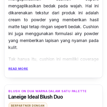
mengaplikasikan bedak pada wajah. Hal ini
dikarenakan tekstur dari produk ini adalah
cream to powder
yang memberikan hasil
matte
tapi tetap ringan seperti bedak.
Cushion
ini juga menggunakan formulasi
airy powder
yang memberikan lapisan yang nyaman pada
kulit.
Tak hanya itu, cushion ini memiliki
coverage
tinggi yang dapat menyamarkan noda hitam
READ MORE
dan pori-pori. Walaupun mengaplikasikannya
dengan tipis,
cushion
ini tetap efektif
menyerap keringat dan sebum sehingga
BLUSH ON DUA WARNA DALAM SATU PALETTE
complexion
tidak terlihat menggumpal
Laneige Ideal Blush Duo
maupun
greasy.
BERPARTNER DENGAN