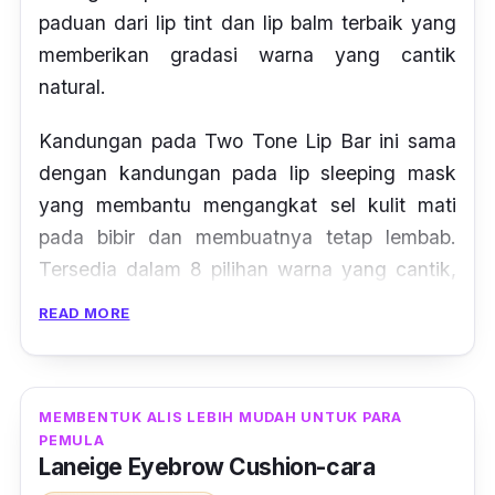
paduan dari
lip tint
dan
lip balm
terbaik yang
memberikan gradasi warna yang cantik
natural.
Kandungan pada Two Tone Lip Bar ini sama
dengan kandungan pada
lip sleeping mask
yang membantu mengangkat sel kulit mati
pada bibir dan membuatnya tetap lembab.
Tersedia dalam 8 pilihan warna yang cantik,
lip bar ini akan memberikan warna
ombre
READ MORE
yang lebih gelap di area dalam bibir dan
warna yang lebih mudah di bagian luar bibir.
MEMBENTUK ALIS LEBIH MUDAH UNTUK PARA
PEMULA
Laneige Eyebrow Cushion-cara