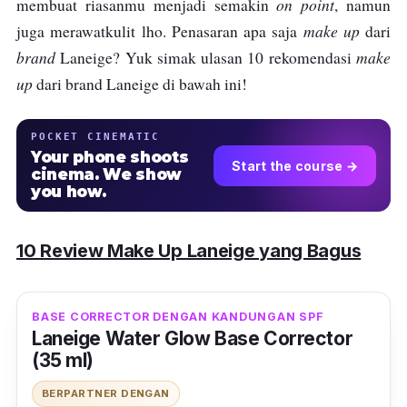
on point
membuat riasanmu menjadi semakin
, namun
make up
juga merawatkulit lho. Penasaran apa saja
dari
brand
make
Laneige? Yuk simak ulasan 10 rekomendasi
up
dari brand Laneige di bawah ini!
POCKET CINEMATIC
Your phone shoots
Start the course →
cinema. We show
you how.
10 Review Make Up Laneige yang Bagus
BASE CORRECTOR DENGAN KANDUNGAN SPF
Laneige Water Glow Base Corrector
(35 ml)
BERPARTNER DENGAN