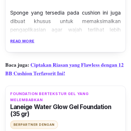
Sponge
yang tersedia pada cushion ini juga
dibuat khusus untuk memaksimalkan
pengaplikasian agar wajah terlihat lebih
flawless
. Hasil akhir
cushion
berbalut
case
READ MORE
pink
ini adalah matte namun tetap
memberikan rasa lembab. Sayangnya,
tone
cushion
ini tidak tersedia untuk pemilik kulit
Baca juga:
Ciptakan Riasan yang Flawless dengan 12
sawo matang atau gelap.
BB Cushion Terfavorit Ini!
FOUNDATION BERTEKSTUR GEL YANG
MELEMBABKAN
Laneige Water Glow Gel Foundation
(35 gr)
BERPARTNER DENGAN