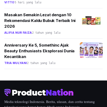
VITTO
5 hari yang lalu
Masakan Semakin Lezat dengan 10
Rekomendasi Kaldu Bubuk Terbaik Ini
2026
ALIFIA NUR FAIZA
2 tahun yang lalu
Anniversary Ke 5, Somethinc Ajak
Beauty Enthusiasts Eksplorasi Dunia
Kecantikan
TRIA MULYANI
2 tahun yang lalu
Product
Nation
Media teknologi Indonesia. Berita, ulasan, dan cerita tentang
teknologi yang benar-benar dibeli orang Indonesia.