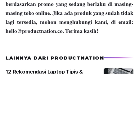
berdasarkan promo yang sedang berlaku di masing-
masing toko online. Jika ada produk yang sudah tidak
lagi tersedia, mohon menghubungi kami, di email:
hello@productnation.co
. Terima kasih!
LAINNYA DARI PRODUCTNATION
12 Rekomendasi Laptop Tipis &
Ringan/Ultrabook Terbaik di
Indonesia 2026
VITTO
3 hari yang lalu
Masakan Semakin Lezat dengan 10
Rekomendasi Kaldu Bubuk Terbaik Ini
2026
ALIFIA NUR FAIZA
2 tahun yang lalu