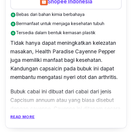
Shopee Indonesia
Bebas dari bahan kimia berbahaya
add_circle
Bermanfaat untuk menjaga kesehatan tubuh
add_circle
Tersedia dalam bentuk kemasan plastik
add_circle
Tidak hanya dapat meningkatkan kelezatan
masakan, Health Paradise Cayenne Pepper
juga memiliki manfaat bagi kesehatan.
Kandungan
capsaicin
pada bubuk ini dapat
membantu mengatasi nyeri otot dan arthritis.
Bubuk cabai ini dibuat dari cabai dari jenis
Capcisum annuum
atau yang biasa disebut
dengan
cayenne
.
Cayenne
ini ditanam secara
organik dan bebas dari zat kimia, sehingga
READ MORE
sangat aman dikonsumsi dan lebih ramah