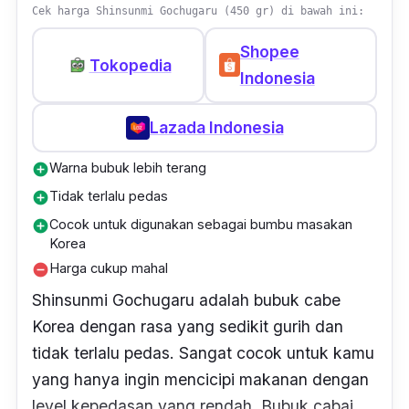
Cek harga Shinsunmi Gochugaru (450 gr) di bawah ini:
Shopee
Tokopedia
Indonesia
Lazada Indonesia
Warna bubuk lebih terang
add_circle
Tidak terlalu pedas
add_circle
Cocok untuk digunakan sebagai bumbu masakan
add_circle
Korea
Harga cukup mahal
remove_circle
Shinsunmi Gochugaru adalah bubuk cabe
Korea dengan rasa yang sedikit gurih dan
tidak terlalu pedas. Sangat cocok untuk kamu
yang hanya ingin mencicipi makanan dengan
level kepedasan yang rendah. Bubuk cabai