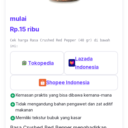
mulai
Rp.15 ribu
Cek harga Rasa Crushed Red Pepper (40 gr) di bawah
ini:
Lazada
Tokopedia
Indonesia
Shopee Indonesia
Kemasan praktis yang bisa dibawa kemana-mana
add_circle
Tidak mengandung bahan pengawet dan zat aditif
add_circle
makanan
Memiliki tekstur bubuk yang kasar
add_circle
Rasa Crushed Red Pepper menghadirkan