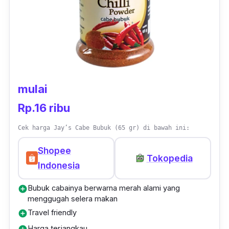
kamu atau di supermarket terdekat.
mulai
Rp.16 ribu
Cek harga Jay’s Cabe Bubuk (65 gr) di bawah ini:
Shopee
Tokopedia
Indonesia
Bubuk cabainya berwarna merah alami yang
add_circle
menggugah selera makan
Travel friendly
add_circle
Harga terjangkau