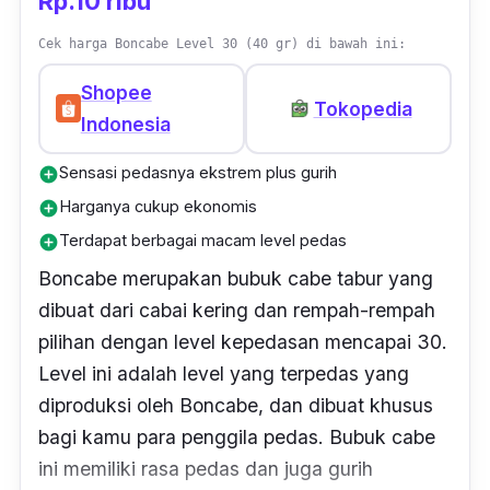
Rp.10 ribu
Cek harga Boncabe Level 30 (40 gr) di bawah ini:
Shopee
Tokopedia
Indonesia
Sensasi pedasnya ekstrem plus gurih
add_circle
Harganya cukup ekonomis
add_circle
Terdapat berbagai macam level pedas
add_circle
Boncabe merupakan bubuk cabe tabur yang
dibuat dari cabai kering dan rempah-rempah
pilihan dengan level kepedasan mencapai 30.
Level ini adalah level yang terpedas yang
diproduksi oleh Boncabe, dan dibuat khusus
bagi kamu para penggila pedas. Bubuk cabe
ini memiliki rasa pedas dan juga gurih