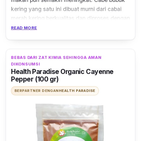
kering yang satu ini dibuat murni dari cabai
merah kering berkualitas dan diproses dengan
baik.
READ MORE
Packagingnya yang menarik cocok banget
buat dibawa
travelling
atau wisata kulineran.
BEBAS DARI ZAT KIMIA SEHINGGA AMAN
Kemasannya pun gampang dibuka dan
DIKONSUMSI
menjamin bubuk cabai tidak akan tumpah
Health Paradise Organic Cayenne
Pepper (100 gr)
saat disimpan kembali.
BERPARTNER DENGAN
HEALTH PARADISE
Harganya juga bersahabat,
lho
. Jadi, kalau
pas makan dan butuh sensai pedas cabai,
taburkan saja bubuk cabai 113 ini yang bikin
makanan pedas dan menggoyang lidah.