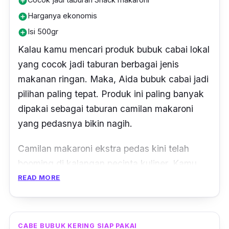
add_circle
Harganya ekonomis
add_circle
Isi 500gr
add_circle
Kalau kamu mencari produk bubuk cabai lokal
yang cocok jadi taburan berbagai jenis
makanan ringan. Maka, Aida bubuk cabai jadi
pilihan paling tepat. Produk ini paling banyak
dipakai sebagai taburan camilan makaroni
yang pedasnya bikin nagih.
Camilan makaroni ekstra pedas kini telah
booming di kalangan pecinta kuliner. Kamu
pun bisa membuat sendiri makaroni di rumah
READ MORE
menggunakan bubuk cabe merek Aida ini.
Dijamin, makaraonimu akan semakin lezat dan
pedas. Produk lokal ini dibuat dari 100% cabai
CABE BUBUK KERING SIAP PAKAI