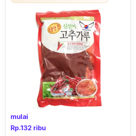
tempat yang kering dan minim cahaya.
Kemasan Jay's cabe bubuk didesain biar bisa
dibawa kemana-mana. Jadi, kamu tidak akan
kelewatan lagi menikmati makanan tanpa
sensasi pedas dari cabe. Masa
penyimpanannya 12 bulan sehingga bisa awet
buat teman makan.
mulai
Rp.132 ribu