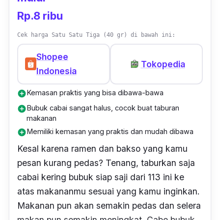
Rp.8 ribu
Cek harga Satu Satu Tiga (40 gr) di bawah ini:
Shopee
Tokopedia
Indonesia
Kemasan praktis yang bisa dibawa-bawa
add_circle
Bubuk cabai sangat halus, cocok buat taburan
add_circle
makanan
Memiliki kemasan yang praktis dan mudah dibawa
add_circle
Kesal karena ramen dan bakso yang kamu
pesan kurang pedas? Tenang, taburkan saja
cabai kering bubuk siap saji dari 113 ini ke
atas makananmu sesuai yang kamu inginkan.
Makanan pun akan semakin pedas dan selera
makan pun semakin meningkat. Cabe bubuk