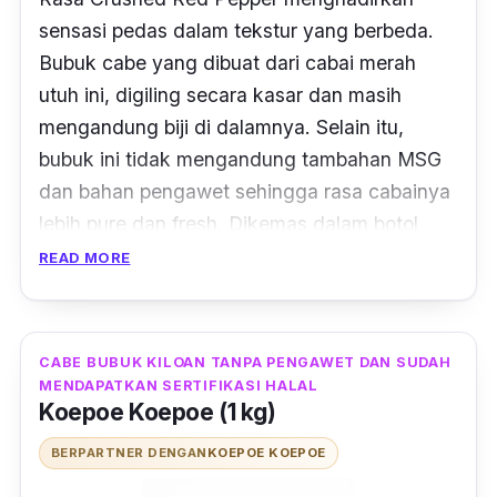
sensasi pedas dalam tekstur yang berbeda.
Bubuk cabe yang dibuat dari cabai merah
utuh ini, digiling secara kasar dan masih
mengandung biji di dalamnya. Selain itu,
bubuk ini tidak mengandung tambahan MSG
dan bahan pengawet sehingga rasa cabainya
lebih
pure
dan
fresh
. Dikemas dalam botol
yang praktis, bubuk cabai ini cocok untuk
READ MORE
kamu bawa saat bepergian.
Produk ini juga lebih aman buat kesehatan
CABE BUBUK KILOAN TANPA PENGAWET DAN SUDAH
karena tidak mengandung bahan pengawet
MENDAPATKAN SERTIFIKASI HALAL
dan zat aditif. Rasa Crushed Red Pepper
Koepoe Koepoe (1 kg)
cocok jadi teman hidangan seperti pasta,
BERPARTNER DENGAN
KOEPOE KOEPOE
kentang goreng, dan menu berbahan daging.