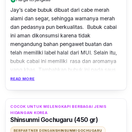
add_circle
Jay’s cabe bubuk dibuat dari cabe merah
alami dan segar, sehingga warnanya merah
dan pedasnya pun berkualitas. Bubuk cabai
ini aman dikonsumsi karena tidak
mengandung bahan pengawet buatan dan
telah memiliki label halal dari MUI. Selain itu,
bubuk cabai ini memiliki rasa dan aromanya
yang khas. Tambahkan bubuk ini pada saus
barbeque kesukaanmu.
READ MORE
Tidak hanya barbeque, kamu juga bisa
menambahkan cabe bubuk pada hidangan
COCOK UNTUK MELENGKAPI BERBAGAI JENIS
berkuah seperti kari dan hidangan pedas
HIDANGAN KOREA
lainnya. Agar bubuk cabe tidak memiliki
Shinsunmi Gochugaru (450 gr)
perubahan rasa dan warna, simpanlah di
BERPARTNER DENGAN
SHINSUNMI GOCHUGARU