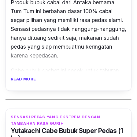
Produk bubuk cabai dari Antaka bernama
Tum Tum ini berbahan dasar 100% cabai
segar pilihan yang memiliki rasa pedas alami.
Sensasi pedasnya tidak nanggung-nanggung,
hanya dituang sedikit saja, makanan sudah
pedas yang siap membuatmu keringatan
karena kepedasan.
Cabe bubuk
sachet
ini cocok untuk taburan
keripik, gorengan, nugget, sosis, dan cemilan
READ MORE
pedas lainnya. Untuk ukuran 100 gram produk
ini terbilang sangat terjangkau. Terlebih lagi,
kamu tidak perlu repot-repot mengulek atau
menggiling cabai sendiri. Jadi, jauh lebih
SENSASI PEDAS YANG EKSTREM DENGAN
praktis, kan?
TAMBAHAN RASA GURIH
Yutakachi Cabe Bubuk Super Pedas (1