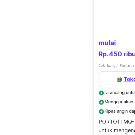
kualitas sama 
dengan pesan
Tersedia pul
mati. Alasnya
mulai
Rp.450 rib
Cek harga Portoti
Tok
Dirancang un
add_circle
Menggunakan 
add_circle
Kipas angin d
add_circle
PORTOTI MQ-T
untuk mengend