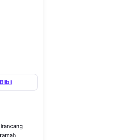
rima sesuai
a yang sudah
ersebut.
Blibli
irancang
 ramah