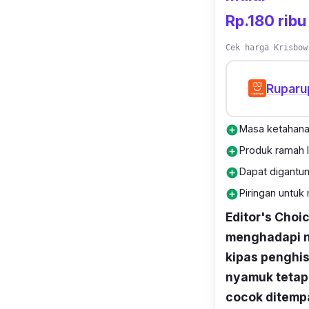
Rp.180 ribu
Cek harga Krisbow
Ruparu
Masa ketahana
add_circle
Produk ramah 
add_circle
Dapat digantun
add_circle
Piringan untu
add_circle
Editor's Choi
menghadapi n
kipas penghis
nyamuk tetap
cocok ditemp