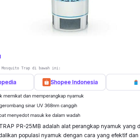
persis. Jadi, tidak perlu khawatir barang yang kamu te
an.
a kompartemen untuk menampung nyamuk dan serangg
 pun mudah dibuka untuk membersihkan kompartemen t
u
 Mosquito Trap di bawah ini:
opedia
Shopee Indonesia
tuk memikat dan memperangkap nyamuk
gerombang sinar UV 368nm canggih
apat menyedot masuk ke dalam wadah
RAP PR-25MB adalah alat perangkap nyamuk yang d
alikan populasi nyamuk dengan cara yang efektif dan