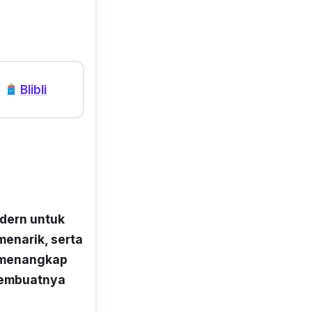
Blibli
odern untuk
enarik, serta
m menangkap
membuatnya