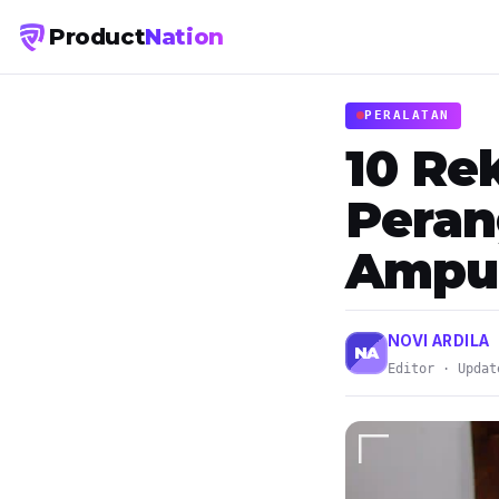
Product
Nation
PERALATAN
10 Re
Peran
Ampuh
NOVI ARDILA
NA
Editor · Updat