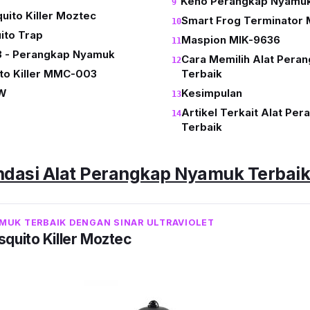
Keno Perangkap Nyamuk
ito Killer Moztec
Smart Frog Terminator M
ito Trap
Maspion MIK-9636
 - Perangkap Nyamuk
Cara Memilih Alat Pera
to Killer MMC-003
Terbaik
0W
Kesimpulan
Artikel Terkait Alat Pe
Terbaik
dasi Alat Perangkap Nyamuk Terbai
MUK TERBAIK DENGAN SINAR ULTRAVIOLET
quito Killer Moztec