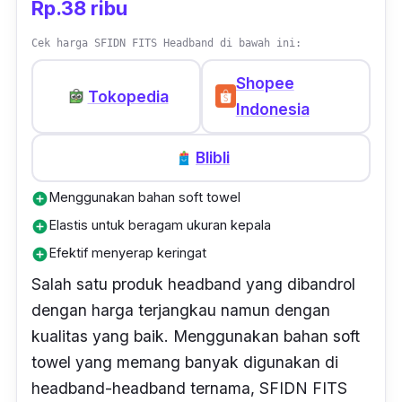
Rp.38 ribu
Cek harga SFIDN FITS Headband di bawah ini:
Shopee
Tokopedia
Indonesia
Blibli
Menggunakan bahan soft towel
add_circle
Elastis untuk beragam ukuran kepala
add_circle
Efektif menyerap keringat
add_circle
Salah satu produk
headband
yang dibandrol
dengan harga terjangkau namun dengan
kualitas yang baik. Menggunakan bahan
soft
towel
yang memang banyak digunakan di
headband
-
headband
ternama, SFIDN FITS