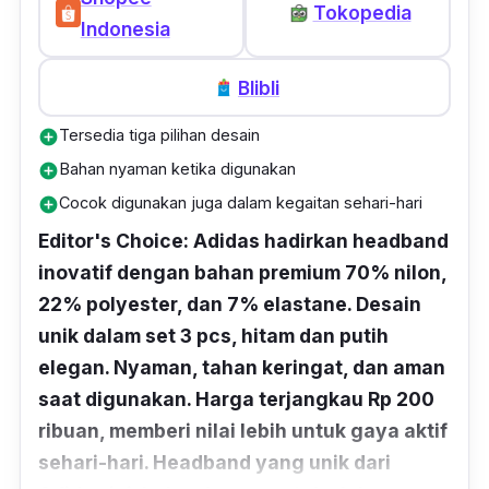
Tokopedia
Indonesia
Blibli
Tersedia tiga pilihan desain
add_circle
Bahan nyaman ketika digunakan
add_circle
Cocok digunakan juga dalam kegaitan sehari-hari
add_circle
Editor's Choice: Adidas hadirkan headband
inovatif dengan bahan premium 70% nilon,
22% polyester, dan 7% elastane. Desain
unik dalam set 3 pcs, hitam dan putih
elegan. Nyaman, tahan keringat, dan aman
saat digunakan. Harga terjangkau Rp 200
ribuan, memberi nilai lebih untuk gaya aktif
sehari-hari. Headband yang unik dari