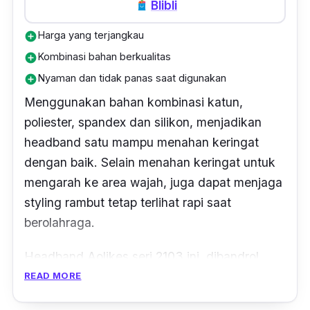
Blibli
Harga yang terjangkau
add_circle
Kombinasi bahan berkualitas
add_circle
Nyaman dan tidak panas saat digunakan
add_circle
Menggunakan bahan kombinasi katun,
poliester, spandex dan silikon, menjadikan
headband
satu mampu menahan keringat
dengan baik. Selain menahan keringat untuk
mengarah ke area wajah, juga dapat menjaga
styling
rambut tetap terlihat rapi saat
berolahraga.
Headband
Aolikes seri 2103 ini, dibandrol
dengan harga yang murah yaitu, hanya Rp 30
READ MORE
ribuan. Walau dengan harga yang terjangkau,