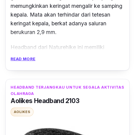
memungkinkan keringat mengalir ke samping
kepala. Mata akan terhindar dari tetesan
keringat kepala, berkat adanya saluran
berukuran 2,9 mm.
Headband
dari Naturehike ini memiliki
beragam pilihan warna, seperti ungu, biru, biru
READ MORE
tua, hitam dan transparan. Adanya strap
velcro di
headband
ini, memberikan
kelulasaan bagi para penggunanya untuk
HEADBAND TERJANGKAU UNTUK SEGALA AKTIVITAS
menyesuaikan ukurannya agar pas di kepala.
OLAHRAGA
Aolikes Headband 2103
Berkuruan 65 x 1.5 cm dan berat 22 gram,
AOLIKES
tidak membuatmu merasakan perbedaan
signifikan yang akan menggangu ruang gerak
saat berolaharaga. Cocok digunakan untuk