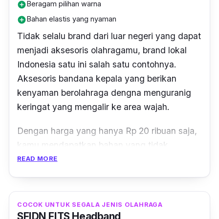
Beragam pilihan warna
add_circle
Bahan elastis yang nyaman
add_circle
Tidak selalu brand dari luar negeri yang dapat
menjadi aksesoris olahragamu, brand lokal
Indonesia satu ini salah satu contohnya.
Aksesoris bandana kepala yang berikan
kenyaman berolahraga dengna menguranig
keringat yang mengalir ke area wajah.
Dengan harga yang hanya Rp 20 ribuan saja,
kamu mendapatkan bahan yang tidak
membuat kulitmu sakit saat digunakan dan
READ MORE
menyerap keringat dengan baik. Pilhan warna
yang beragam juga, membuatmu dapat
memilihnya sesuai dengan keinginanmu.
COCOK UNTUK SEGALA JENIS OLAHRAGA
SFIDN FITS Headband