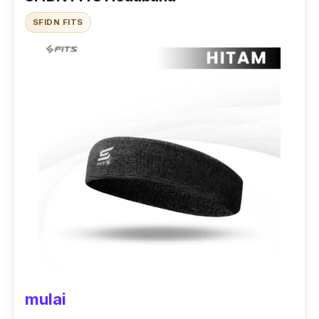
Bentuknya yang tipis dan ringan, serta
SFIDN FITS
adanya logo Raner di
headband
membuatnya
punya tampilan yang simple, sehingga cocok
digunakan untuk pria dan wanita. Berolahraga
dengan nyaman dan menjaga rabut tetap
tertata dengan
headband
Raner.
mulai