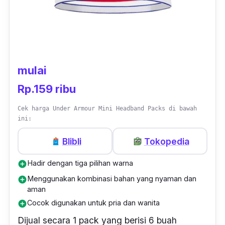
jadi pilihan tepat untuk kamu dalam memilih
headband
.
Dengan tampilan yang berbeda-beda setiap
headband
dan penggunaan bahan
mulai
berkualitas, membuat
headband
ini cocok
digunakan untuk kegiatan sehari-hari juga.
Rp.159 ribu
Selain nyaman saat digunakan,
headband
Cek harga Under Armour Mini Headband Packs di bawah
juga jadi aksesoris
fashion
yang unik bagi
ini:
yang menggunakannya.
Blibli
Tokopedia
Hadir dengan tiga pilihan warna
add_circle
Menggunakan kombinasi bahan yang nyaman dan
add_circle
aman
Cocok digunakan untuk pria dan wanita
add_circle
Dijual secara 1 pack yang berisi 6 buah