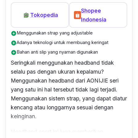
Shopee
Tokopedia
Indonesia
Menggunakan strap yang adjustable
add_circle
Adanya teknologi untuk membuang keringat
add_circle
Bahan anti slip yang nyaman digunakan
add_circle
Seringkali menggunakan
headband
tidak
selalu pas dengan ukuran kepalamu?
Menggunakan
headband
dari AONIJIE seri
yang satu ini hal tersebut tidak lagi terjadi.
Menggunakan sistem strap, yang dapat diatur
kencang atau longgarnya sesuai dengan
keinginan.
Headband sport
ini juga memberikan