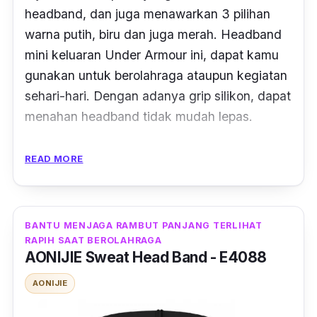
headband
, dan juga menawarkan 3 pilihan
warna putih, biru dan juga merah.
Headband
mini keluaran Under Armour ini, dapat kamu
gunakan untuk berolahraga ataupun kegiatan
sehari-hari. Dengan adanya grip silikon, dapat
menahan
headband
tidak mudah lepas.
Menggunakan 74 % bahan nilon, lalu 16
READ MORE
poliester dan 10 % spandek, tentu dengan
mudah dapat menyerap keringatmu saat
berolahraga dengan baik. Selain itu,
BANTU MENJAGA RAMBUT PANJANG TERLIHAT
headband
berukuran mini ini juga dapat
RAPIH SAAT BEROLAHRAGA
membuat tampilan gaya rambutmu tetap
AONIJIE Sweat Head Band - E4088
terjaga walau sedang beraktivitas yang
AONIJIE
banyak bergerak.