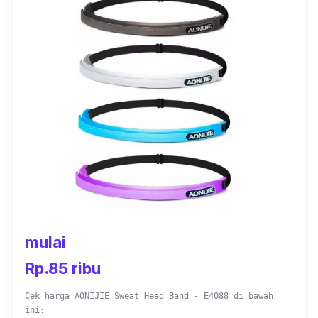
Desain
headband
yang simple, hanya ada
tulisan UA yang merupakan singkatan dari
Under Armour sendiri membuatnya cocok
digunakan sebagai
headband
wanita dan pria.
Adanya list garis disetiap warna
headband
,
menambah kesan modis dari
headband
kepala satu ini.
mulai
Rp.85 ribu
Cek harga AONIJIE Sweat Head Band - E4088 di bawah
ini: