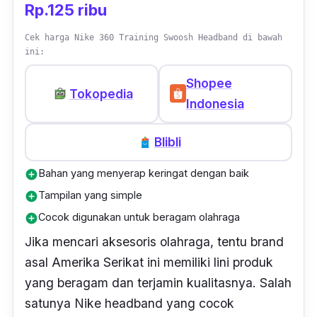
Rp.125 ribu
Cek harga Nike 360 Training Swoosh Headband di bawah
ini:
Shopee
Tokopedia
Indonesia
Blibli
Bahan yang menyerap keringat dengan baik
add_circle
Tampilan yang simple
add_circle
Cocok digunakan untuk beragam olahraga
add_circle
Jika mencari aksesoris olahraga, tentu brand
asal Amerika Serikat ini memiliki lini produk
yang beragam dan terjamin kualitasnya. Salah
satunya Nike
headband
yang cocok