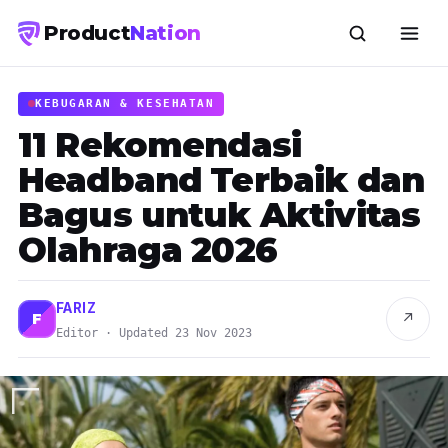
Product
Nation
KEBUGARAN & KESEHATAN
11 Rekomendasi
Headband Terbaik dan
Bagus untuk Aktivitas
Olahraga 2026
FARIZ
↗
F
Editor · Updated 23 Nov 2023