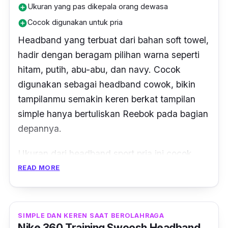
Ukuran yang pas dikepala orang dewasa
add_circle
Cocok digunakan untuk pria
add_circle
Headband
yang terbuat dari bahan
soft towel
,
hadir dengan beragam pilihan warna seperti
hitam, putih, abu-abu, dan navy. Cocok
digunakan sebagai
headband
cowok, bikin
tampilanmu semakin keren berkat tampilan
simple hanya bertuliskan Reebok pada bagian
depannya.
Ukuran dari
headband sport
pria ini cocok
digunakan untuk kebanyakan kepala orang
READ MORE
dewasa. Selain dapat digunakan sebagai
headband
olahraga, produk ini juga menjadi
aksesoris
fashion
pria untuk tampilan yang
SIMPLE DAN KEREN SAAT BEROLAHRAGA
Nike 360 Training Swoosh Headband
sporty
. Bahan lembut yang digunakan, tidak