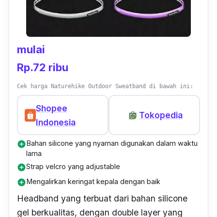
mulai
Rp.72 ribu
Cek harga Naturehike Outdoor Sweatband di bawah ini:
Shopee
Tokopedia
Indonesia
Bahan silicone yang nyaman digunakan dalam waktu
add_circle
lama
Strap velcro yang adjustable
add_circle
Mengalirkan keringat kepala dengan baik
add_circle
Headband
yang terbuat dari bahan
silicone
gel
berkualitas, dengan
double layer
yang