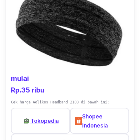
kegiatan olahraga lari,
hiking
ataupun gym.
mulai
Rp.35 ribu
Cek harga Aolikes Headband 2103 di bawah ini:
Shopee
Tokopedia
Indonesia