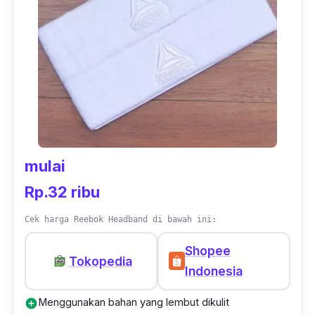
kamu berolahraga, sehingga tetap kece
maksimal walau sedang berkeringat.
mulai
Rp.32 ribu
Cek harga Reebok Headband di bawah ini:
Shopee
Tokopedia
Indonesia
Menggunakan bahan yang lembut dikulit
add_circle