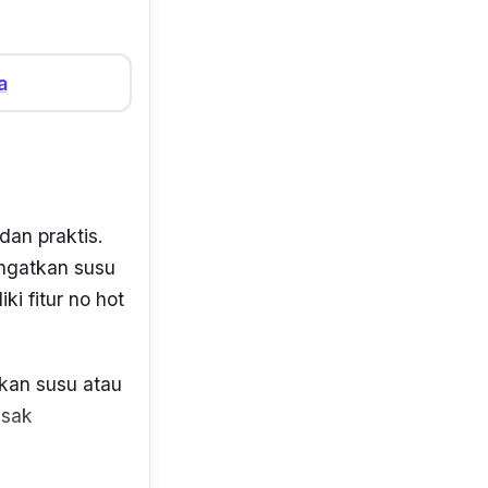
a
an praktis.
ngatkan susu
ki fitur
no hot
rkan susu atau
usak