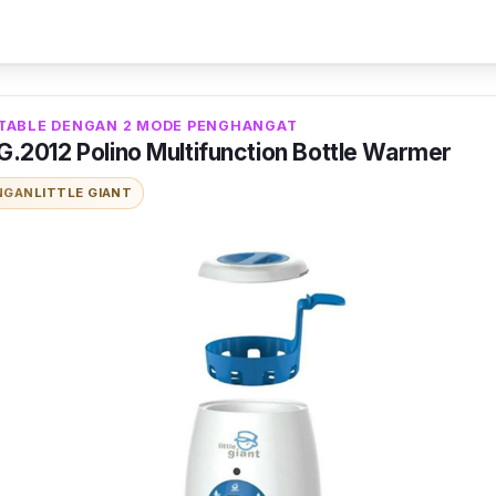
pengaturan yang
simple
, kamu tidak akan kesulitan ke
ya. Produk
bottle warmer
ini didesain ergonomis serta
 saat perjalanan jauh. Terlebih lagi produk ini cukup k
i ukuran botol susu.
TABLE DENGAN 2 MODE PENGHANGAT
 LG.2012 Polino Multifunction Bottle Warmer
NGAN
LITTLE GIANT