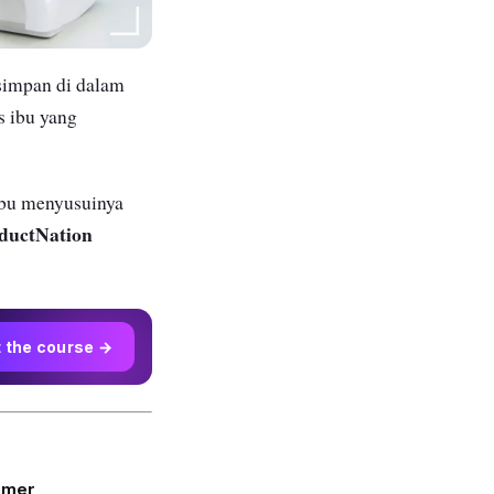
simpan di dalam
 ibu yang
 ibu menyusuinya
ductNation
t the course →
armer