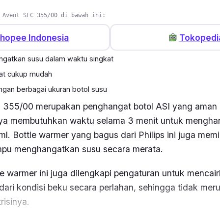
 Avent SFC 355/00 di bawah ini:
hopee Indonesia
Tokopedi
gatkan susu dalam waktu singkat
at cukup mudah
gan berbagai ukuran botol susu
C 355/00 merupakan penghangat botol ASI yang aman d
nya membutuhkan waktu selama 3 menit untuk mengha
ml.
Bottle warmer
yang bagus dari Philips ini juga memili
u menghangatkan susu secara merata.
le warmer
ini juga dilengkapi pengaturan untuk mencai
ari kondisi beku secara perlahan, sehingga tidak mer
isinya.