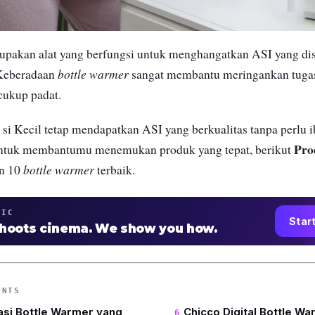
pakan alat yang berfungsi untuk menghangatkan ASI yang di
bottle warmer
 Keberadaan
sangat membantu meringankan tugas
cukup padat.
 si Kecil tetap mendapatkan ASI yang berkualitas tanpa perlu
Pro
Untuk membantumu menemukan produk yang tepat, berikut
bottle warmer
n 10
terbaik.
TIC
Star
shoots cinema. We show you how.
ENTS
si Bottle Warmer yang
Chicco Digital Bottle W