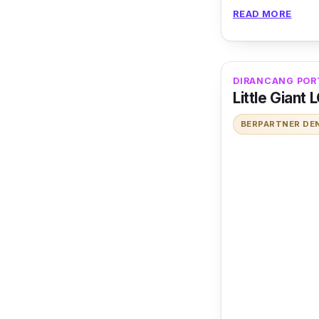
Dengan
mode
READ MORE
menggunakann
bisa kamu bawa
dengan berbaga
DIRANCANG POR
Little Giant
BERPARTNER DE