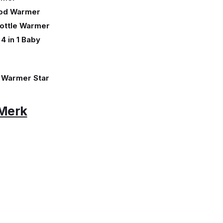
ood Warmer
 Bottle Warmer
 in 1 Baby
 Warmer Star
Merk