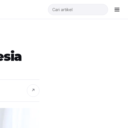
esia
↗