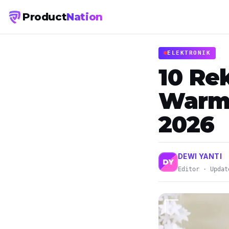
Product
Nation
ELEKTRONIK
10 Re
Warme
2026
DEWI YANTI
DY
Editor · Updat