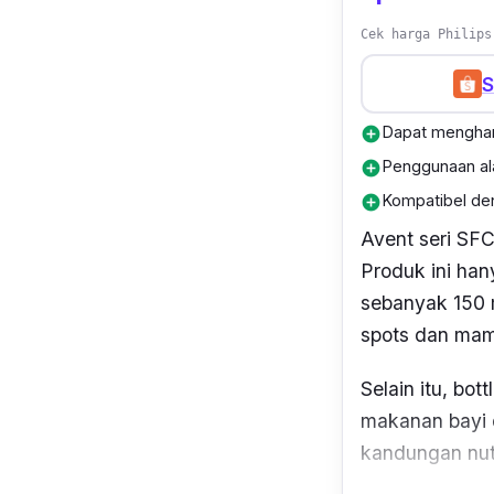
Cek harga Philips
S
Dapat menghan
add_circle
Penggunaan al
add_circle
Kompatibel den
add_circle
Avent seri SF
Produk ini ha
sebanyak 150 
spots
dan mamp
Selain itu,
bott
makanan bayi d
kandungan nutr