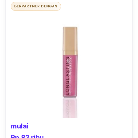
BERPARTNER DENGAN
mulai
Rp.82 ribu