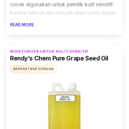
cocok digunakan untuk pemilik kulit sensitif
karena terbuat dari minyak alami yang dapat
mengurangi iritasi ringan. Dengan banyaknya
READ MORE
manfaat di dalam satu produk minyak ini,
rasanya sangat sayang untuk dilewatkan,
bukan?
MOISTURIZER UNTUK KULIT SENSITIF
Rendy’s Chem Pure Grape Seed Oil
BERPARTNER DENGAN