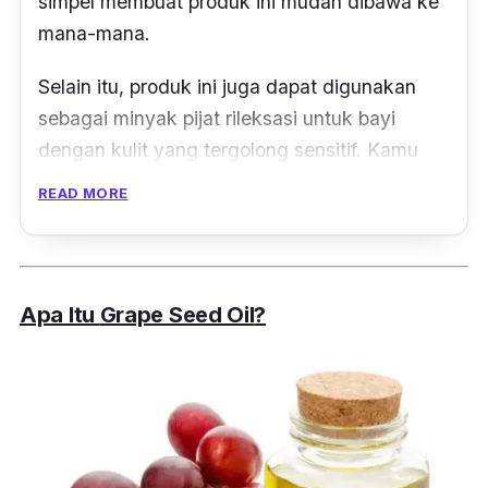
simpel membuat produk ini mudah dibawa ke
mana-mana.
Selain itu, produk ini juga dapat digunakan
sebagai minyak pijat rileksasi untuk bayi
dengan kulit yang tergolong sensitif. Kamu
juga bisa menggunakan
oil
ini untuk
READ MORE
membersihkan kulit pada kepala bayi yang
baru lahir.
Apa Itu
Grape Seed Oil
?