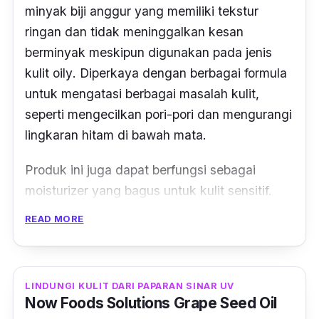
minyak biji anggur yang memiliki tekstur
ringan dan tidak meninggalkan kesan
berminyak meskipun digunakan pada jenis
kulit
oily
. Diperkaya dengan berbagai formula
untuk mengatasi berbagai masalah kulit,
seperti mengecilkan pori-pori dan mengurangi
lingkaran hitam di bawah mata.
Produk ini juga dapat berfungsi sebagai
moisturizer
yang bagus untuk kulit sensitif.
Selain itu, produk
grape seed oil
ini juga
READ MORE
mampu menutrisi kulit serta menghambat
proses penuaan.
LINDUNGI KULIT DARI PAPARAN SINAR UV
Now Foods Solutions Grape Seed Oil