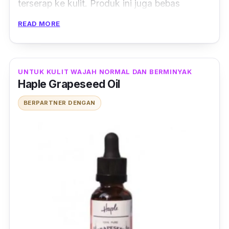
terserap ke kulit. Produk ini juga bebas
fragrance, parabens, artificial colours,
atau
READ MORE
synthetic ingredient
lainnya. Dengan harga
yang super duper terjangkau,
grape seed oil
dari Purivera ini bisa menjadi alternatif
UNTUK KULIT WAJAH NORMAL DAN BERMINYAK
skincare
kamu.
Haple Grapeseed Oil
BERPARTNER DENGAN