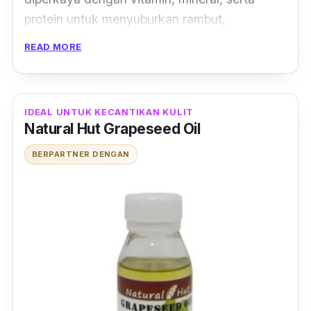
protein untuk menyuburkan rambut,
sementara kandungan
Olive oil
-nya dapat
READ MORE
memperbaiki kondisi rambut yang rusak.
Memakai shampo ini secara rutin akan
membuat kamu mendapatkan rambut yang
IDEAL UNTUK KECANTIKAN KULIT
lembap, lembut, dan halus.
Natural Hut Grapeseed Oil
BERPARTNER DENGAN