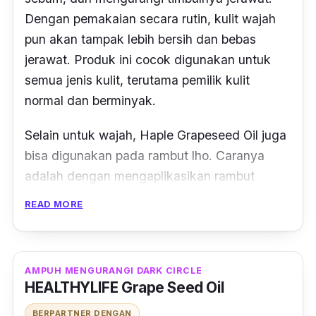
Dengan pemakaian secara rutin, kulit wajah
pun akan tampak lebih bersih dan bebas
jerawat. Produk ini cocok digunakan untuk
semua jenis kulit, terutama pemilik kulit
normal dan berminyak.
Selain untuk wajah, Haple Grapeseed Oil juga
bisa digunakan pada rambut
lho
. Caranya
adalah dengan mengaplikasikan rambut
sebelum keramas. Minyak ini dapat
READ MORE
melembapkan dan menyehatkan rambut
serta mengurangi rambut rontok dan
ketombe. Dikemas dengan
packaging
botol
AMPUH MENGURANGI DARK CIRCLE
kaca dengan tutup yang
secure
membuat
HEALTHYLIFE Grape Seed Oil
produk ini fleksibel dibawa.
BERPARTNER DENGAN