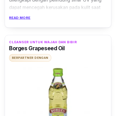
dapat mencegah kerusakan pada kulit saat
beraktivitas di luar ruangan
. Recommended
READ MORE
untuk semua jenis kulit, terutama kulit sensitif
karena dapat berfungsi sebagai pelembab
alami tanpa menyumbat pori-pori.
CLEANSER UNTUK WAJAH DAN BIBIR
Borges Grapeseed Oil
BERPARTNER DENGAN