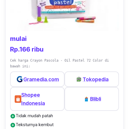
mulai
Rp.166 ribu
Cek harga Crayon Pascola - Oil Pastel 72 Color di
bawah ini:
Gramedia.com
Tokopedia
Shopee
Blibli
Indonesia
Tidak mudah patah
add_circle
Teksturnya kembut
add_circle