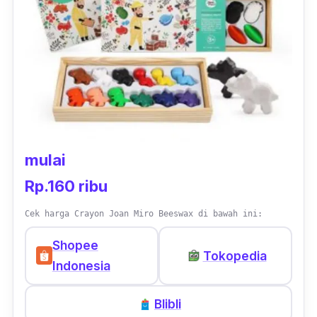
Terdapat tutup pada masing-masing
stick
crayon layaknya pulpen. Selain itu,
crayon
putar ini dikemas dalam kotak lucu yang
praktis dengan 3 varian berbeda, yaitu
kuning, biru dan pink, yang dapat dipilih
sesuai kesukaan.
mulai
Rp.160 ribu
Cek harga Crayon Joan Miro Beeswax di bawah ini:
Shopee
Tokopedia
Indonesia
Blibli