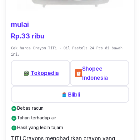
Crayon
anak ini dikemas dalam tas plastik
tebal yang praktis, lengkap dengan tali
gantung, sehingga memudahkan untuk
mulai
membawa
crayon
ini ke manapun. Dengan
Rp.33 ribu
bahan yang aman, hasil mewarnai pun jadi
Cek harga Crayon TiTi - Oil Pastels 24 Pcs di bawah
lebih cemerlang.
ini:
Shopee
Tokopedia
Indonesia
Blibli
Bebas racun
add_circle
Tahan terhadap air
add_circle
Hasil yang lebih tajam
add_circle
TiTi
Crayons
menghadirkan
crayon
yang