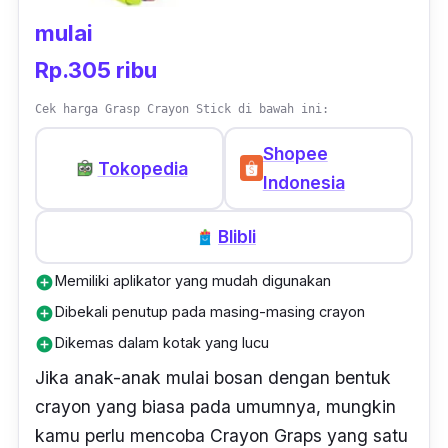
mulai
Rp.305 ribu
Cek harga Grasp Crayon Stick di bawah ini:
Shopee
Tokopedia
Indonesia
Blibli
Memiliki aplikator yang mudah digunakan
add_circle
Dibekali penutup pada masing-masing crayon
add_circle
Dikemas dalam kotak yang lucu
add_circle
Jika anak-anak mulai bosan dengan bentuk
crayon
yang biasa pada umumnya, mungkin
kamu perlu mencoba
Crayon
Graps yang satu