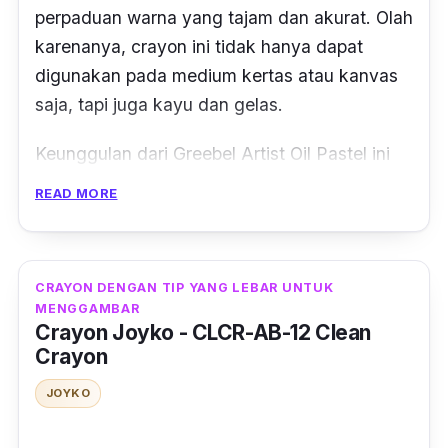
perpaduan warna yang tajam dan akurat. Olah
karenanya,
crayon
ini tidak hanya dapat
digunakan pada medium kertas atau kanvas
saja, tapi juga kayu dan gelas.
Keunggulan dari Greebel Artist Oil Pastel ini
adalah memiliki tekstur krim yang lembut,
READ MORE
memungkinkan warna untuk diaplikasikan
dengan mudah di atas berbagai media,
seperti kanvas, kertas seni, karton, dan
CRAYON DENGAN TIP YANG LEBAR UNTUK
bahkan permukaan yang lebih kasar. Tekstur
MENGGAMBAR
ini juga memudahkan penggabungan dan
Crayon Joyko - CLCR-AB-12 Clean
Crayon
pencampuran warna untuk menciptakan efek
yang menarik dan menciptakan karya seni
JOYKO
dengan perpaduan nuansa yang indah.