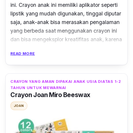
ini.
Crayon
anak ini memiliki aplikator seperti
lipstik yang mudah digunakan, tinggal diputar
saja, anak-anak bisa merasakan pengalaman
yang berbeda saat menggunakan
crayon
ini
dan bisa mengeksplor kreatifitas anak, karena
crayon
ini sangat mudah digunakan seperti
READ MORE
pulpen.
Crayon
Grasp adalah
crayon
putar buatan
China dengan hasil warna yang cukup
CRAYON YANG AMAN DIPAKAI ANAK USIA DIATAS 1-2
pigmented
dan cerah. Mudah juga untuk
TAHUN UNTUK MEWARNAI
Crayon Joan Miro Beeswax
diaplikasikan karena memiliki ujung yang
kecil.
Crayon
ini juga menggunakan sistem
JOAN
ulir, sehingga tidak mudah patah dan menjaga
tangan tetap bersih.