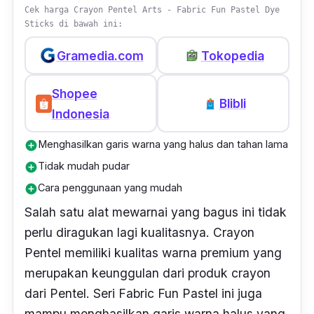
Cek harga Crayon Pentel Arts - Fabric Fun Pastel Dye
Sticks di bawah ini:
Gramedia.com
Tokopedia
Shopee
Blibli
Indonesia
Menghasilkan garis warna yang halus dan tahan lama
add_circle
Tidak mudah pudar
add_circle
Cara penggunaan yang mudah
add_circle
Salah satu alat mewarnai yang bagus ini tidak
perlu diragukan lagi kualitasnya. Crayon
Pentel memiliki kualitas warna premium yang
merupakan keunggulan dari produk
crayon
dari Pentel. Seri
Fabric Fun Pastel
ini juga
mampu menghasilkan garis warna halus yang