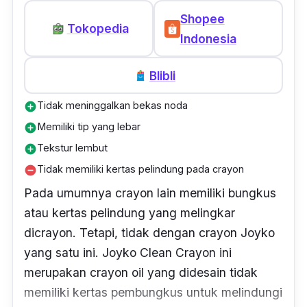
Shopee
Tokopedia
Indonesia
Blibli
Tidak meninggalkan bekas noda
add_circle
Memiliki tip yang lebar
add_circle
Tekstur lembut
add_circle
Tidak memiliki kertas pelindung pada crayon
remove_circle
Pada umumnya
crayon
lain memiliki bungkus
atau kertas pelindung yang melingkar
dicrayon. Tetapi, tidak dengan
crayon
Joyko
yang satu ini. Joyko Clean Crayon ini
merupakan
crayon oil
yang didesain tidak
memiliki kertas pembungkus untuk melindungi