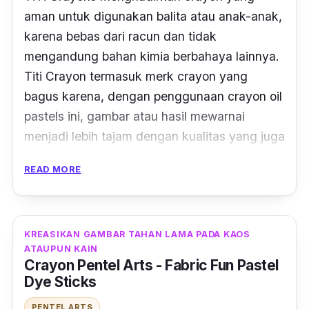
aman untuk digunakan balita atau anak-anak,
karena bebas dari racun dan tidak
mengandung bahan kimia berbahaya lainnya.
Titi Crayon termasuk merk
crayon
yang
bagus karena, dengan penggunaan
crayon oil
pastels
ini, gambar atau hasil mewarnai
menjadi lebih tajam dengan kualitas yang juga
tahan terhadap air.
READ MORE
Tidak hanya itu saja,
crayon
merk
TiTi ini
tersedia dalam variasi jumlah warna mulai dari
isi 18 hingga 55 yang dapat dikombinasikan
KREASIKAN GAMBAR TAHAN LAMA PADA KAOS
sesuai dengan kreativitas anak. Harga crayon
ATAUPUN KAIN
Crayon Pentel Arts - Fabric Fun Pastel
Titi ini juga cukup terjangkau dan dikemas
Dye Sticks
dengan
casing
transparan yang bisa dibawa
PENTEL ARTS