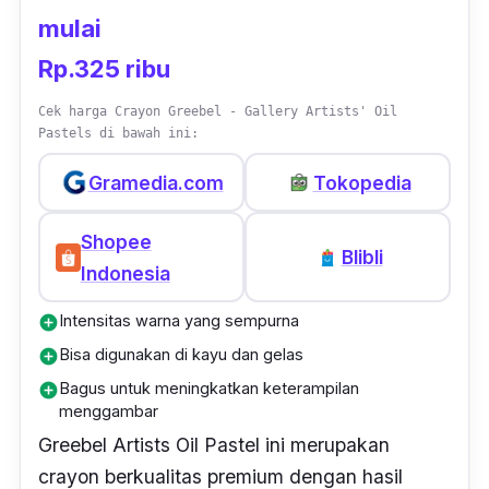
mulai
Rp.325 ribu
Cek harga Crayon Greebel - Gallery Artists' Oil
Pastels di bawah ini:
Gramedia.com
Tokopedia
Shopee
Blibli
Indonesia
Intensitas warna yang sempurna
add_circle
Bisa digunakan di kayu dan gelas
add_circle
Bagus untuk meningkatkan keterampilan
add_circle
menggambar
Greebel
Artists Oil Pastel
ini merupakan
crayon
berkualitas premium dengan hasil