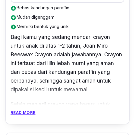
Bebas kandungan paraffin
add_circle
Mudah digenggam
add_circle
Memiliki bentuk yang unik
add_circle
Bagi kamu yang sedang mencari crayon
untuk anak di atas 1-2 tahun, Joan Miro
Beeswax Crayon adalah jawabannya.
Crayon
ini terbuat dari lilin lebah murni yang aman
dan bebas dari kandungan paraffin yang
berbahaya, sehingga sangat aman untuk
dipakai si kecil untuk mewarnai.
Selain menjadi
crayon
yang bagus untuk
mewarnai,
crayon
Joan Miro ini juga tersedia
READ MORE
dengan koleksi seri tema tertentu yang unik
dalam satu kemasan, seperti bentuk buah