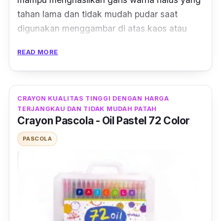
tahan lama dan tidak mudah pudar saat
digunakan menggambar di atas kaos atau
kain berbahan katun.
READ MORE
Sementara, untuk cara penggunaan
crayon
pastel ini juga mudah, kamu hanya perlu
menempelkan kertas di antara kain atas dan
CRAYON KUALITAS TINGGI DENGAN HARGA
bawah, kemudian gambar sesuai kreatifitas.
TERJANGKAU DAN TIDAK MUDAH PATAH
Crayon Pascola - Oil Pastel 72 Color
Setelah selesai, tutup keseluruhan gambar
dengan kertas, kemudian setrika, lalu cuci
PASCOLA
dengan air dingin. Dan kamu pun akan
memiliki kaos
custom
favorit yang tidak dijual
di manapun.