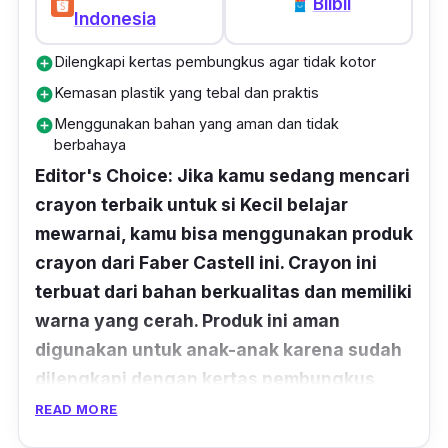
Blibli
Indonesia
Dilengkapi kertas pembungkus agar tidak kotor
add_circle
Kemasan plastik yang tebal dan praktis
add_circle
Menggunakan bahan yang aman dan tidak
add_circle
berbahaya
Editor's Choice: Jika kamu sedang mencari
crayon terbaik untuk si Kecil belajar
mewarnai, kamu bisa menggunakan produk
crayon dari Faber Castell ini. Crayon ini
terbuat dari bahan berkualitas dan memiliki
warna yang cerah. Produk ini aman
digunakan untuk anak-anak karena sudah
dilengkapi dengan kertas pembungkus
pada crayon, sehingga tangan si kecil
READ MORE
tidak mudah kotor.