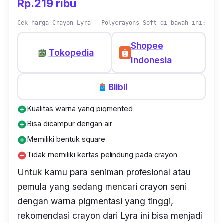
dapat menikmati kualitas dan kecerahan
Rp.219 ribu
warnanya dalam jangka waktu yang lama.
Cek harga Crayon Lyra - Polycrayons Soft di bawah ini:
Dengan kemasan yang praktis dan kokoh,
Crayon Pascola Oil Pastel 72 Color menjadi
Shopee
Tokopedia
pilihan yang ideal bagi seniman yang sering
Indonesia
bepergian atau membutuhkan portabilitas
tinggi.
Blibli
Kualitas warna yang pigmented
add_circle
Bisa dicampur dengan air
add_circle
Memiliki bentuk square
add_circle
Tidak memiliki kertas pelindung pada crayon
remove_circle
Untuk kamu para seniman profesional atau
pemula yang sedang mencari crayon seni
dengan warna pigmentasi yang tinggi,
rekomendasi crayon dari Lyra ini bisa menjadi