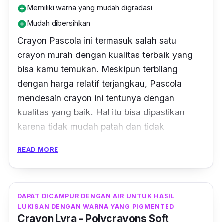
Memiliki warna yang mudah digradasi
add_circle
Mudah dibersihkan
add_circle
Crayon
Pascola ini termasuk salah satu
crayon
murah dengan kualitas terbaik yang
bisa kamu temukan. Meskipun terbilang
dengan harga relatif terjangkau, Pascola
mendesain
crayon
ini tentunya dengan
kualitas yang baik. Hal itu bisa dipastikan
karena tidak mudah patah dan tidak
mengandung bahan kimia di dalamnya,
READ MORE
sehingga aman untuk digunakan.
Crayon
dari Pascola ini terdiri dari 72 variasi
warna yang dapat mudah digradasikan
DAPAT DICAMPUR DENGAN AIR UNTUK HASIL
LUKISAN DENGAN WARNA YANG PIGMENTED
dengan teksturnya yang lembut dan untuk
Crayon Lyra - Polycrayons Soft