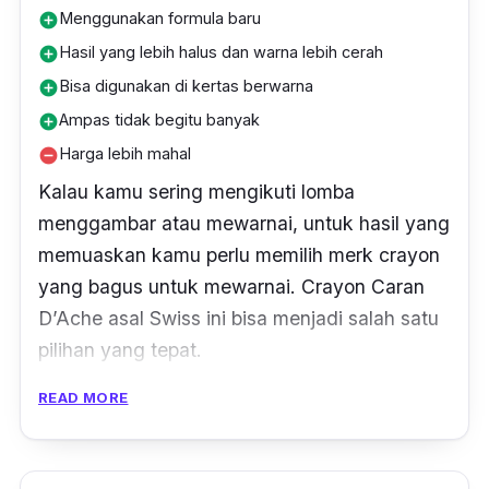
Menggunakan formula baru
add_circle
Hasil yang lebih halus dan warna lebih cerah
add_circle
Bisa digunakan di kertas berwarna
add_circle
Ampas tidak begitu banyak
add_circle
Harga lebih mahal
remove_circle
Kalau kamu sering mengikuti lomba
menggambar atau mewarnai, untuk hasil yang
memuaskan kamu perlu memilih merk
crayon
yang bagus untuk mewarnai. Crayon Caran
D’Ache asal Swiss ini bisa menjadi salah satu
pilihan yang tepat.
READ MORE
Crayon
Carandache ini tersedia dalam
berbagai macam jenis, dari seri Neo 1 untuk
tingkat pemula, sedangkan tingkat lanjutan