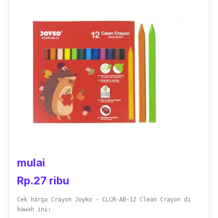
Crayon
ini pilihan terbaik untuk menerapkan
teknik seperti
impasto
atau
scrapping
lembut,
sehingga hasil seni yang dihasilkan lebih
elegan dengan intensitas warna yang
sempurna. Meski crayon Greebel ini berjenis
crayon minyak, tidak menyisakan noda dan
tidak lengket di tangan.
Crayon
Greebel ini
cocok buat kamu yang ingin meningkatkan
level kreativitas dan keterampilan dalam
menggambar.
mulai
Rp.27 ribu
Cek harga Crayon Joyko - CLCR-AB-12 Clean Crayon di
bawah ini: