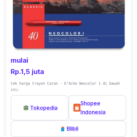
kamu yang menginginkan hasil karyamu
terlihat lebih nyata.
mulai
Rp.1,5 juta
Cek harga Crayon Caran - D’Ache Neocolor 1 di bawah
ini:
Shopee
Tokopedia
Indonesia
Blibli